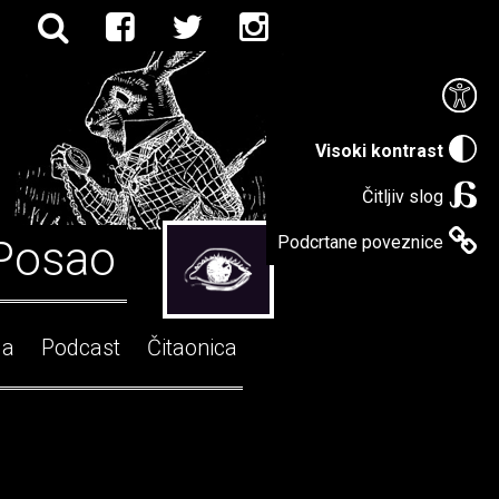
Visoki kontrast
Čitljiv slog
Posao
Podcrtane poveznice
ga
Podcast
Čitaonica