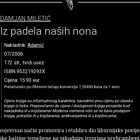
DAMJAN MILETIĆ
Iz padela naših nona
Nakladnik:
Adamić
07/2006.
172 str., tvrdi uvez
ISBN 953219293X
Cijena: 15.93 eur
Preračunato po fiksnom tečaju konverzije 7,53450 kuna za 1 euro
Cijene knjiga su informativnog karaktera, navodimo prvu cijenu po izlasku
knjige iz tiska. Preporučamo da cijene i dostupnost knjiga provjerite kod
nakladnika ili u knjižarama! Moderna vremena više se ne bave prodajom
knjiga, potražite ih u knjižarama, antikvarijatima ili u knjižnicama.
vojevrsan način promovira i etablira dio liburnijske povije
ke baštine temeljene na oskudnim izvorima prehrambeni