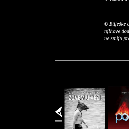
© Bilješke 
njihove dod
ne smiju pr