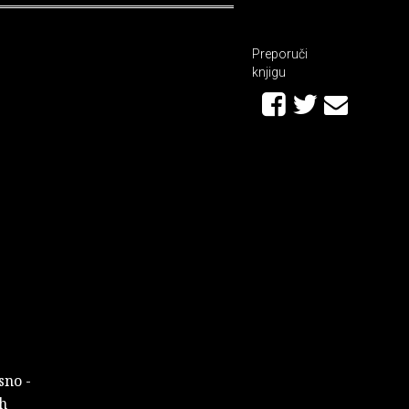
Preporuči
knjigu
sno -
h