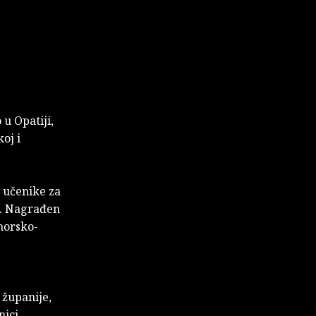
 u Opatiji,
oj i
 učenike za
e. Nagrađen
imorsko-
 županije,
ici.