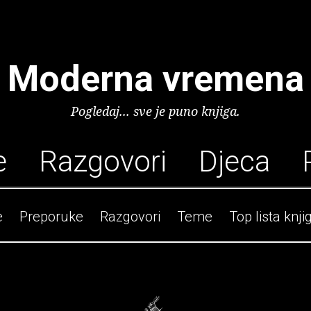
Moderna vremena
Pogledaj... sve je puno knjiga.
e
Razgovori
Djeca
e
Preporuke
Razgovori
Teme
Top lista knji