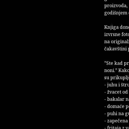
proizvoda,
godišnjem 
Knjiga dono
izvrsne fot
na original
čakavštini 
”Ste kad pr
noni.” Kako
su prikuplj
- juhu i št
- žvacet od
- bakalar n
- domaće p
- puhi na g
- zapečena
- fritaja z