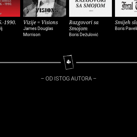
6.-1990.
Vizije = Visions
Razgovori sa
Smijeh sl
Smojom
lj
James Douglas
Boris Pavel
Morrison
Boris Dežulović
– OD ISTOG AUTORA –