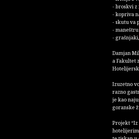
- broskvi z
- kopriva 
- skutu va 
- maneštru 
- grašnjaki,
Damjan Mile
a Fakultet 
Hotelijersko
Izuzetno v
razno gast
je kao naju
goranske ž
Projekt “I
hotelijerim
te tiskan u