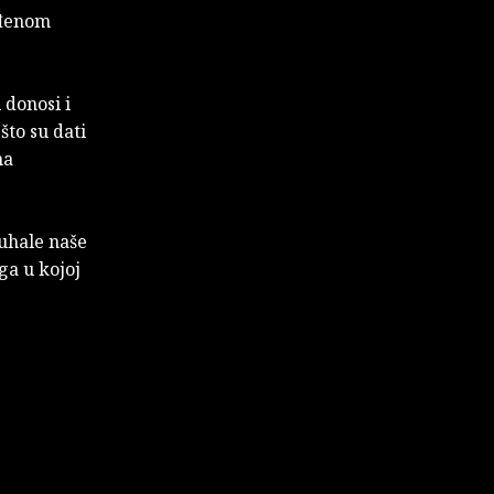
eđenom
 donosi i
što su dati
na
kuhale naše
ga u kojoj