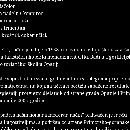
 fažolon
na padelu s konpiron
peren od ruži
s frmentun...
 kroštuli, cukerinčići...
tić, rođen je u Rijeci 1968. osnovnu i srednju školu završio
za turistički i hotelski menadžment u Iki. Radi u Ugostiteljsk
 turističkoj školi u Opatiji.
oli svoju struku i svake godine u timu s kolegama priprema
ro natjecanja, na kojima učenici postižu zapažene rezultat
spješniji prosvjetni djelatnik od strane grada Opatije i Pr
upanije 2005. godine.
z padela naših nona na moderan način” prihvaćen je među
a i ugostiteljima, a podržan od strane Primorsko-goranske
 obliku prve kuharice za koju su recepte prikupili sami učen