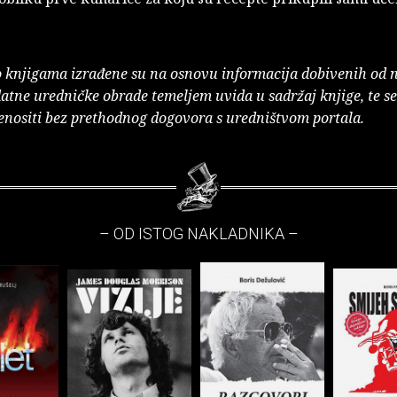
o knjigama izrađene su na osnovu informacija dobivenih od 
atne uredničke obrade temeljem uvida u sadržaj knjige, te s
enositi bez prethodnog dogovora s uredništvom portala.
– OD ISTOG NAKLADNIKA –