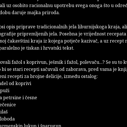
 ali uz osobito racionalnu upotrebu svega onoga što u odr
dobu daruje majka priroda.
si opis priprave tradicionalnih jela liburnijskoga kraja, ali
ografije pripremljenih jela. Posebna je vrijednost recepata 
noj čakavštini kraja iz kojega potječe kazivač, a uz recept 
paralelno je tiskan i hrvatski tekst.
ovali fažol s koprivun, ješmik i fažol, polevaču...? Se su to 
 bi se stari recepti sačuvali od zaborava, pred vama je knji
eni recepti za brojne delicije, između ostalog:
rudel od koprivi
 puži
a petrsine i česne
ečenice
ulaš
 loboda
 vazmenskin lukun i šparugun