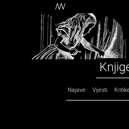
Knjig
Najave
Vijesti
Kritik