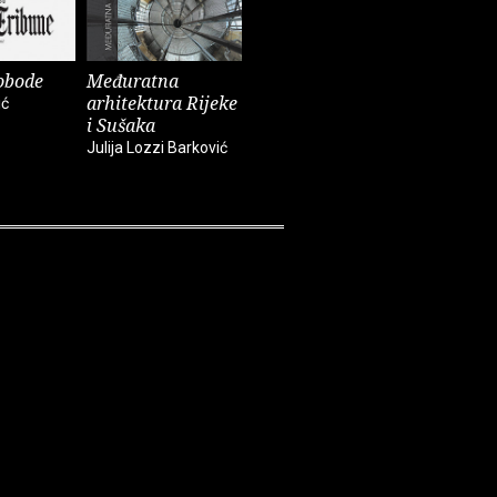
obode
Međuratna
Naša Rika, Reka,
Obama
arhitektura Rijeke
Rijeka...
ić
Dražen Lali
i Sušaka
Marko Gracin, Slavica
Julija Lozzi Barković
Mrkić Modrić