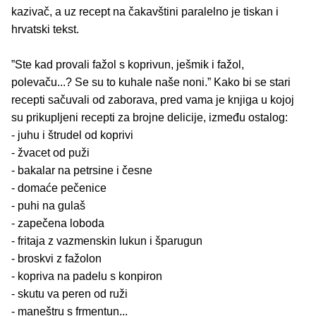
kazivač, a uz recept na čakavštini paralelno je tiskan i
hrvatski tekst.
”Ste kad provali fažol s koprivun, ješmik i fažol,
polevaču...? Se su to kuhale naše noni.” Kako bi se stari
recepti sačuvali od zaborava, pred vama je knjiga u kojoj
su prikupljeni recepti za brojne delicije, između ostalog:
- juhu i štrudel od koprivi
- žvacet od puži
- bakalar na petrsine i česne
- domaće pečenice
- puhi na gulaš
- zapečena loboda
- fritaja z vazmenskin lukun i šparugun
- broskvi z fažolon
- kopriva na padelu s konpiron
- skutu va peren od ruži
- maneštru s frmentun...