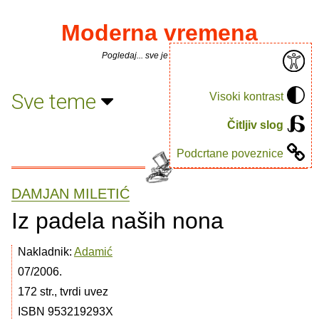
Moderna vremena
Pogledaj... sve je puno knjiga.
Sve teme
Visoki kontrast
Čitljiv slog
Podcrtane poveznice
DAMJAN MILETIĆ
Iz padela naših nona
Nakladnik:
Adamić
07/2006.
172 str., tvrdi uvez
ISBN 953219293X