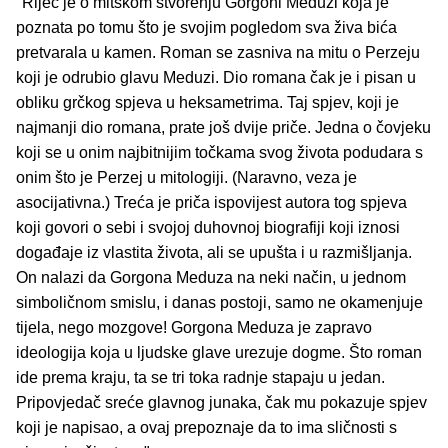
"Riječ je o mitskom stvorenju Gorgoni Meduzi koja je
poznata po tomu što je svojim pogledom sva živa bića
pretvarala u kamen. Roman se zasniva na mitu o Perzeju
koji je odrubio glavu Meduzi. Dio romana čak je i pisan u
obliku grčkog spjeva u heksametrima. Taj spjev, koji je
najmanji dio romana, prate još dvije priče. Jedna o čovjeku
koji se u onim najbitnijim točkama svog života podudara s
onim što je Perzej u mitologiji. (Naravno, veza je
asocijativna.) Treća je priča ispovijest autora tog spjeva
koji govori o sebi i svojoj duhovnoj biografiji koji iznosi
događaje iz vlastita života, ali se upušta i u razmišljanja.
On nalazi da Gorgona Meduza na neki način, u jednom
simboličnom smislu, i danas postoji, samo ne okamenjuje
tijela, nego mozgove! Gorgona Meduza je zapravo
ideologija koja u ljudske glave urezuje dogme. Što roman
ide prema kraju, ta se tri toka radnje stapaju u jedan.
Pripovjedač sreće glavnog junaka, čak mu pokazuje spjev
koji je napisao, a ovaj prepoznaje da to ima sličnosti s