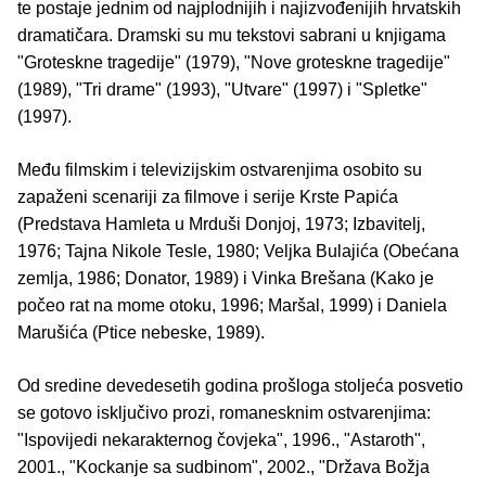
te postaje jednim od najplodnijih i najizvođenijih hrvatskih
dramatičara. Dramski su mu tekstovi sabrani u knjigama
"Groteskne tragedije" (1979), "Nove groteskne tragedije"
(1989), "Tri drame" (1993), "Utvare" (1997) i "Spletke"
(1997).
Među filmskim i televizijskim ostvarenjima osobito su
zapaženi scenariji za filmove i serije Krste Papića
(Predstava Hamleta u Mrduši Donjoj, 1973; Izbavitelj,
1976; Tajna Nikole Tesle, 1980; Veljka Bulajića (Obećana
zemlja, 1986; Donator, 1989) i Vinka Brešana (Kako je
počeo rat na mome otoku, 1996; Maršal, 1999) i Daniela
Marušića (Ptice nebeske, 1989).
Od sredine devedesetih godina prošloga stoljeća posvetio
se gotovo isključivo prozi, romanesknim ostvarenjima:
"Ispovijedi nekarakternog čovjeka", 1996., "Astaroth",
2001., "Kockanje sa sudbinom", 2002., "Država Božja