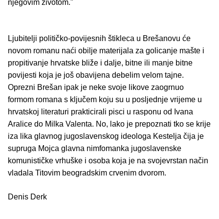
njegovim životom."
Ljubitelji političko-povijesnih štikleca u Brešanovu će
novom romanu naći obilje materijala za golicanje mašte i
propitivanje hrvatske bliže i dalje, bitne ili manje bitne
povijesti koja je još obavijena debelim velom tajne.
Oprezni Brešan ipak je neke svoje likove zaogrnuo
formom romana s ključem koju su u posljednje vrijeme u
hrvatskoj literaturi prakticirali pisci u rasponu od Ivana
Aralice do Milka Valenta. No, lako je prepoznati tko se krije
iza lika glavnog jugoslavenskog ideologa Kestelja čija je
supruga Mojca glavna nimfomanka jugoslavenske
komunističke vrhuške i osoba koja je na svojevrstan način
vladala Titovim beogradskim crvenim dvorom.
Denis Derk