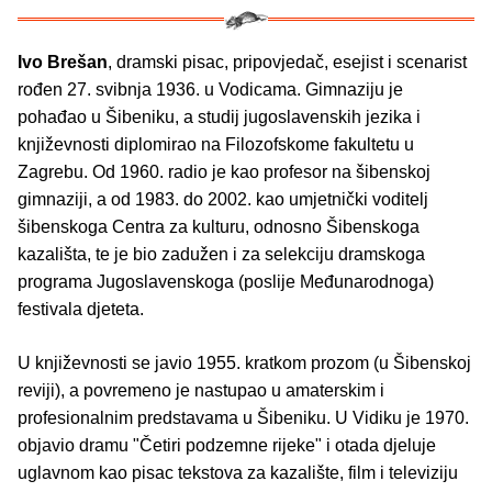
Ivo Brešan
, dramski pisac, pripovjedač, esejist i scenarist
rođen 27. svibnja 1936. u Vodicama. Gimnaziju je
pohađao u Šibeniku, a studij jugoslavenskih jezika i
književnosti diplomirao na Filozofskome fakultetu u
Zagrebu. Od 1960. radio je kao profesor na šibenskoj
gimnaziji, a od 1983. do 2002. kao umjetnički voditelj
šibenskoga Centra za kulturu, odnosno Šibenskoga
kazališta, te je bio zadužen i za selekciju dramskoga
programa Jugoslavenskoga (poslije Međunarodnoga)
festivala djeteta.
U književnosti se javio 1955. kratkom prozom (u Šibenskoj
reviji), a povremeno je nastupao u amaterskim i
profesionalnim predstavama u Šibeniku. U Vidiku je 1970.
objavio dramu "Četiri podzemne rijeke" i otada djeluje
uglavnom kao pisac tekstova za kazalište, film i televiziju