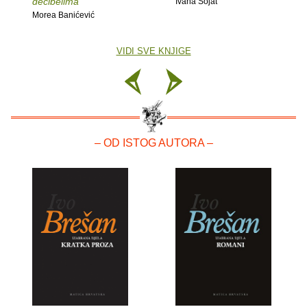
decibelima
Ivana Šojat
Morea Banićević
VIDI SVE KNJIGE
– OD ISTOG AUTORA –