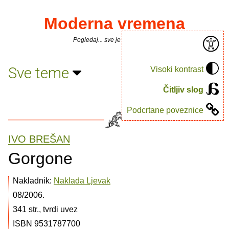
Moderna vremena
Pogledaj... sve je puno knjiga.
Sve teme
Visoki kontrast
Čitljiv slog
Podcrtane poveznice
IVO BREŠAN
Gorgone
Nakladnik:
Naklada Ljevak
08/2006.
341 str., tvrdi uvez
ISBN 9531787700