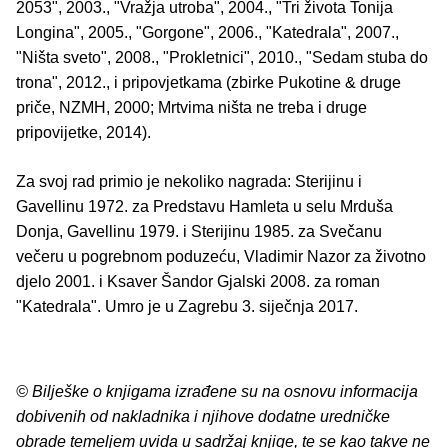
2053", 2003., "Vražja utroba", 2004., "Tri života Tonija
Longina", 2005., "Gorgone", 2006., "Katedrala", 2007.,
"Ništa sveto", 2008., "Prokletnici", 2010., "Sedam stuba do
trona", 2012., i pripovjetkama (zbirke Pukotine & druge
priče, NZMH, 2000; Mrtvima ništa ne treba i druge
pripovijetke, 2014).
Za svoj rad primio je nekoliko nagrada: Sterijinu i
Gavellinu 1972. za Predstavu Hamleta u selu Mrduša
Donja, Gavellinu 1979. i Sterijinu 1985. za Svečanu
večeru u pogrebnom poduzeću, Vladimir Nazor za životno
djelo 2001. i Ksaver Šandor Gjalski 2008. za roman
"Katedrala". Umro je u Zagrebu 3. siječnja 2017.
© Bilješke o knjigama izrađene su na osnovu informacija
dobivenih od nakladnika i njihove dodatne uredničke
obrade temeljem uvida u sadržaj knjige, te se kao takve ne