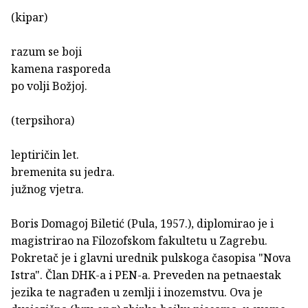
(kipar)
razum se boji
kamena rasporeda
po volji Božjoj.
(terpsihora)
leptiričin let.
bremenita su jedra.
južnog vjetra.
Boris Domagoj Biletić (Pula, 1957.), diplomirao je i
magistrirao na Filozofskom fakultetu u Zagrebu.
Pokretač je i glavni urednik pulskoga časopisa "Nova
Istra". Član DHK-a i PEN-a. Preveden na petnaestak
jezika te nagrađen u zemlji i inozemstvu. Ova je