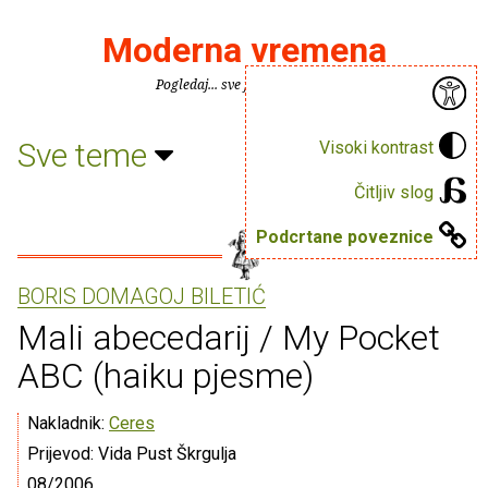
Moderna vremena
Pogledaj... sve je puno knjiga.
Sve teme
Visoki kontrast
Čitljiv slog
Podcrtane poveznice
BORIS DOMAGOJ BILETIĆ
Mali abecedarij / My Pocket
ABC (haiku pjesme)
Nakladnik:
Ceres
Prijevod: Vida Pust Škrgulja
08/2006.