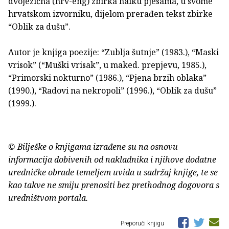
dvojezična (hrv-eng) zbirka haiku pjesama, u svome
hrvatskom izvorniku, dijelom prerađen tekst zbirke
“Oblik za dušu”.
Autor je knjiga poezije: “Zublja šutnje” (1983.), “Maski
vrisok” (“Muški vrisak”, u maked. prepjevu, 1985.),
“Primorski nokturno” (1986.), “Pjena brzih oblaka”
(1990.), “Radovi na nekropoli” (1996.), “Oblik za dušu”
(1999.).
© Bilješke o knjigama izrađene su na osnovu
informacija dobivenih od nakladnika i njihove dodatne
uredničke obrade temeljem uvida u sadržaj knjige, te se
kao takve ne smiju prenositi bez prethodnog dogovora s
uredništvom portala.
Preporuči knjigu