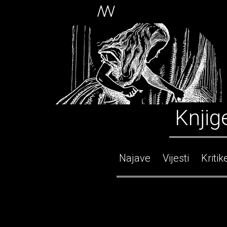
Knjig
Najave
Vijesti
Kritik