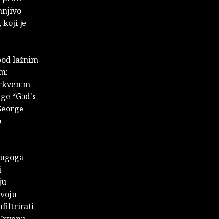
mnjivo
 koji je
 pod lažnim
m:
 crkvenim
ige “God's
George
o
Drugoga
i
ju
svoju
filtrirati
 Crvenu