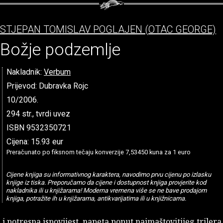
STJEPAN TOMISLAV POGLAJEN (OTAC GEORGE)
Božje podzemlje
Nakladnik:
Verbum
Prijevod: Dubravka Rojc
10/2006.
294 str., tvrdi uvez
ISBN 9532350721
Cijena: 15.93 eur
Preračunato po fiksnom tečaju konverzije 7,53450 kuna za 1 euro
Cijene knjiga su informativnog karaktera, navodimo prvu cijenu po izlasku
knjige iz tiska. Preporučamo da cijene i dostupnost knjiga provjerite kod
nakladnika ili u knjižarama! Moderna vremena više se ne bave prodajom
knjiga, potražite ih u knjižarama, antikvarijatima ili u knjižnicama.
a i potresna ispovijest, napeta poput najmaštovitijeg trilera,