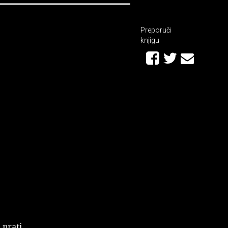
Preporuči
knjigu
 prati