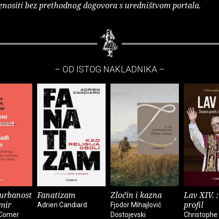
enositi bez prethodnog dogovora s uredništvom portala.
– OD ISTOG NAKLADNIKA –
urbanost
Fanatizam
Zločin i kazna
Lav XIV. :
 mir
profil
Adrien Candiard
Fjodor Mihajlovič
 Comer
Dostojevski
Christophe