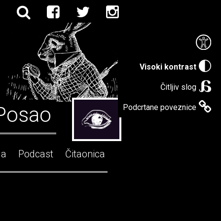
Visoki kontrast
Čitljiv slog
Posao
Podcrtane poveznice
ga
Podcast
Čitaonica