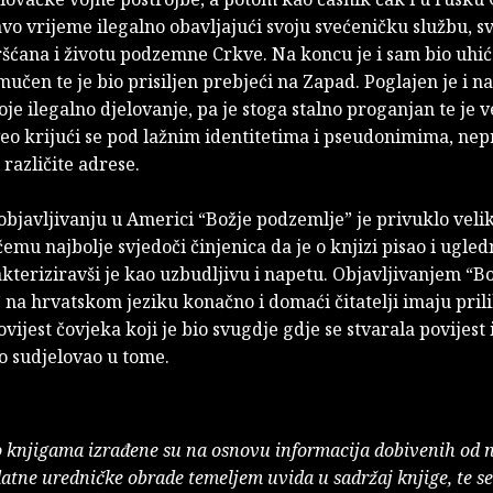
avo vrijeme ilegalno obavljajući svoju svećeničku službu, s
šćana i životu podzemne Crkve. Na koncu je i sam bio uhić
mučen te je bio prisiljen prebjeći na Zapad. Poglajen je i n
oje ilegalno djelovanje, pa je stoga stalno proganjan te je v
veo krijući se pod lažnim identitetima i pseudonimima, ne
 različite adrese.
bjavljivanju u Americi “Božje podzemlje” je privuklo veli
 čemu najbolje svjedoči činjenica da je o knjizi pisao i ugle
teriziravši je kao uzbudljivu i napetu. Objavljivanjem “B
na hrvatskom jeziku konačno i domaći čitatelji imaju prili
vijest čovjeka koji je bio svugdje gdje se stvarala povijest i 
o sudjelovao u tome.
o knjigama izrađene su na osnovu informacija dobivenih od 
atne uredničke obrade temeljem uvida u sadržaj knjige, te s