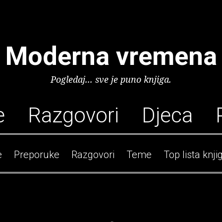
Moderna vremena
Pogledaj... sve je puno knjiga.
e
Razgovori
Djeca
e
Preporuke
Razgovori
Teme
Top lista knji