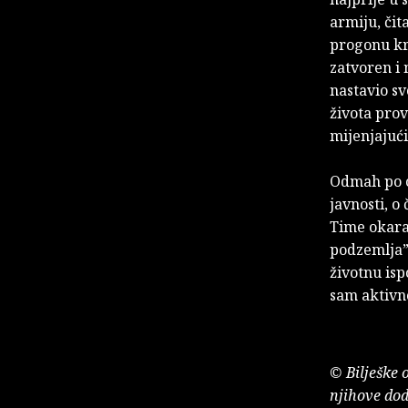
armiju, čit
progonu kr
zatvoren i 
nastavio sv
života pro
mijenjajući
Odmah po o
javnosti, o
Time okarak
podzemlja” 
životnu ispo
sam aktivn
© Bilješke 
njihove dod