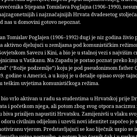
t svećenika Stjepana Tomislava Poglajna (1906–1990), nesu
ajzagonetnijih i najznačajnijih Hrvata dvadesetog stoljeća,
od nas u domovini gotovo nepoznat.
an Tomislav Poglajen (1906–1992) dugi je niz godina živio
ma aktivno djelujući u zemljama pod komunističkim režimo
Sovjetskom Savezu i Kini, a bio je u stalnoj vezi s najvišim
ojnicima u Vatikanu. Na Zapadu je postao poznat preko knj
d” (“Božje podzemlje”) koju je pod pseudonimom father 
9. godine u Americi, a u kojoj je u detalje opisao svoje tajn
 u teškim uvjetima komunističkoga režima.
 bio vrlo aktivan u radu sa studentima u Hrvatskoj prije 
ata i početkom njega, ali potom zbog svog otpora nacizmu 
iva prisiljen napustiti Hrvatsku. Zamijenivši u vlaku svo
odoru civilnim odijelom i uzevši novi identitet započeo je 
tiviranu vjerom. Predstavljajući se kao liječnik uspio se in
slovačke vojne postrojbe, a potom kao časnik čak i u rusku