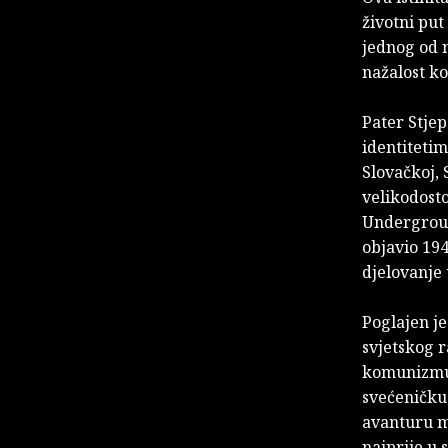
životni pu
jednog od n
nažalost k
Pater Stjep
identiteti
Slovačkoj, 
velikodost
Undergroun
objavio 194
djelovanje
Poglajen je
svjetskog r
komunizmu b
svećeničku 
avanturu mo
najprije u 