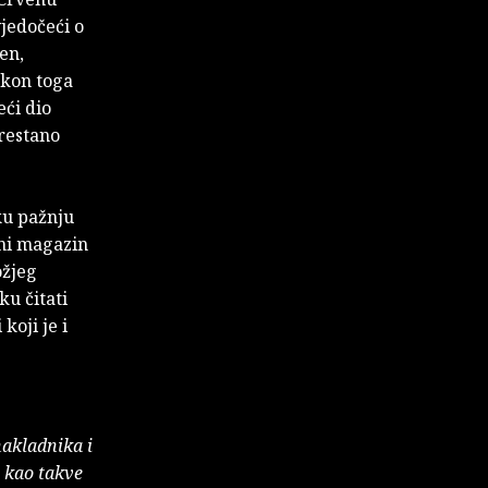
vjedočeći o
en,
akon toga
eći dio
prestano
ku pažnju
dni magazin
ožjeg
ku čitati
koji je i
nakladnika i
e kao takve