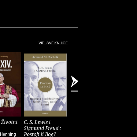
VIDI SVE KNJIGE
 Životni
C. S. Lewis i
Sveti Augustin
Fokusiraj
Sigmund Freud :
Giovanni Papini
Cal Newpor
Postoji li Bog?
 Henning