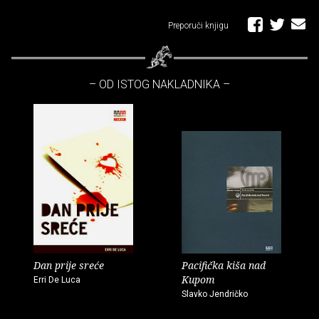
Preporuči knjigu
– OD ISTOG NAKLADNIKA –
Dan prije sreće
Pacifička kiša nad
Kupom
Erri De Luca
Slavko Jendričko