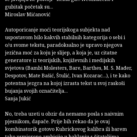
gubitak početak su...
Miroslav Mićanović
Autoporicanje moći teorijskoga subjekta nad
uspostavom bilo kakvih stabilnih kategorija o sebi i
o/u svome tekstu, paradoksalno je upravo njegova
jezična moć za koju je slijep, a koja je, uz citatne
generatore iz teorijskih, književnih i medijskih
svjetova (Bambi Molesters, Bare, Barthes, M. S. Mađer,
Despotov, Mate Bašić, Štulić, Ivan Kozarac...), i te kako
potentna jezgra na kojoj izrasta tekst u svoj raskoši
bujanja svojih označitelja...
Sanja Jukić
No, treba uzeti u obzir da nemamo posla s naivnim
pjesnikom, dapače. Prije bih rekao da je ovaj
kombinatorik gotovo Kubrickovog kalibra ili barem
tako usmjerene ambicije u haklanju s čitateljima