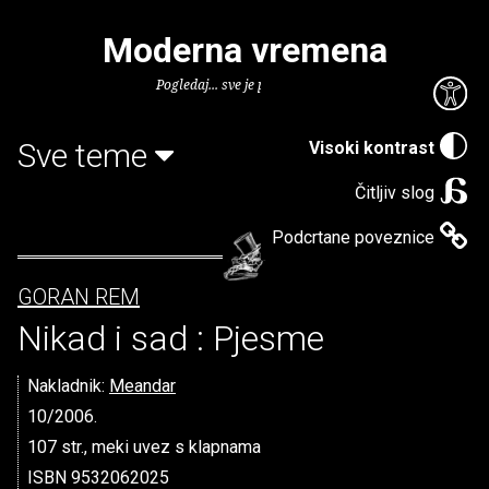
Moderna vremena
Pogledaj... sve je puno knjiga.
Sve teme
Visoki kontrast
Čitljiv slog
Podcrtane poveznice
GORAN REM
Nikad i sad : Pjesme
Nakladnik:
Meandar
10/2006.
107 str., meki uvez s klapnama
ISBN 9532062025