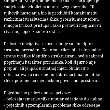
simpoziju "Što je kompetencija slike?", na kojem je
sudjelovala nekolicina autora ovog zbornika. Cilj
njihovih nastojanja bio je produbiti kontakt među
različitim istraživačima slika, proširiti međusobnu
mnogostrukost pristupa i tako postaviti mogućnosti
stvaranja opće znanosti o slici.
Prilozi te inicijative za ovo izdanje su temeljito i
sustavno prerađeni. Kako su prilozi bili i s formalne
strane uvelike identično strukturirani, ovdje sabrani
poprimaju karakter priručnika, koji sigurno nije
potpun, ali je ipak u znatnoj mjeri obuhvatno
informativan o suvremenim aktivnostima tematike
slike, posebno na njemačkom govornom prostoru.
Pojedinačno prilozi donose prikaze:
- položaja tematike slike unutar određene discipline
- pojedinih egzemplarnih problema slike određene