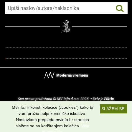
Moderna vremena
Sva prava pridržana © MV Info d.o.o. 2026. • Kriv je
Fiktiv
Mvinfo.hr koristi kolačiće („cookies“) kako bi
SLAŽEM SE
O nama
•
Pomoć
•
Uvjeti korištenja
•
RSS kanali
vam pružio bolje korisničko iskustvo.
Nastavkom pregleda mvinfo.hr stranica
Potraži nas na:
slažete se sa korištenjem kolačića.
Više