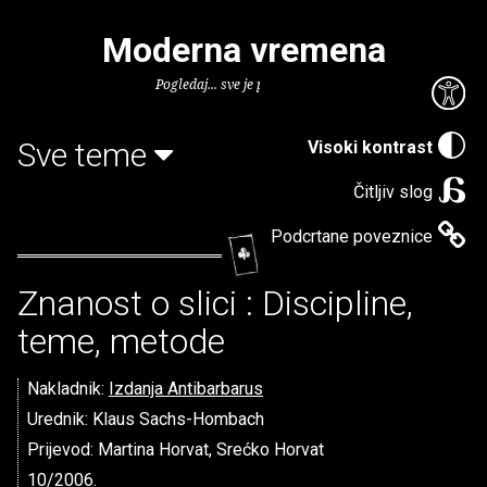
Moderna vremena
Pogledaj... sve je puno knjiga.
Sve teme
Visoki kontrast
Čitljiv slog
Podcrtane poveznice
Znanost o slici : Discipline,
teme, metode
Nakladnik:
Izdanja Antibarbarus
Urednik: Klaus Sachs-Hombach
Prijevod: Martina Horvat, Srećko Horvat
10/2006.