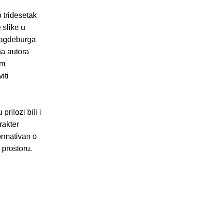
o tridesetak
 slike u
Magdeburga
na autora
im
iti
prilozi bili i
rakter
formativan o
prostoru.