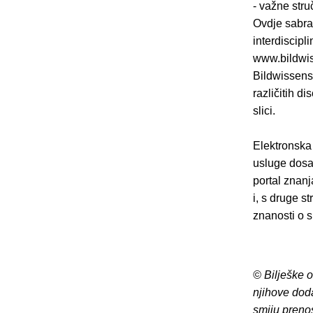
- važne struč
Ovdje sabra
interdiscipl
www.bildwisse
Bildwissensc
različitih d
slici.
Elektronska 
usluge dosa
portal znanj
i, s druge s
znanosti o sl
© Bilješke 
njihove dod
smiju preno