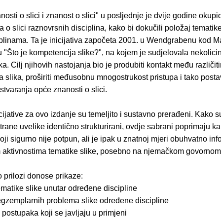
nosti o slici i znanost o slici" u posljednje je dvije godine okupi
 o slici raznovrsnih disciplina, kako bi dokučili položaj tematike
iplinama. Ta je inicijativa započeta 2001. u Wendgrabenu kod 
 "Što je kompetencija slike?", na kojem je sudjelovala nekolici
a. Cilj njihovih nastojanja bio je produbiti kontakt među različit
a slika, proširiti međusobnu mnogostrukost pristupa i tako postav
tvaranja opće znanosti o slici.
icijative za ovo izdanje su temeljito i sustavno prerađeni. Kako su 
trane uvelike identično strukturirani, ovdje sabrani poprimaju ka
koji sigurno nije potpun, ali je ipak u znatnoj mjeri obuhvatno in
aktivnostima tematike slike, posebno na njemačkom govornom 
 prilozi donose prikaze:
ematike slike unutar određene discipline
 egzemplarnih problema slike određene discipline
 postupaka koji se javljaju u primjeni