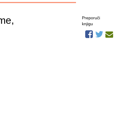
eme,
Preporuči
knjigu