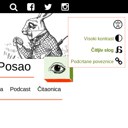
Visoki kontrast
Čitljiv slog
Podcrtane poveznice
Posao
ga
Podcast
Čitaonica