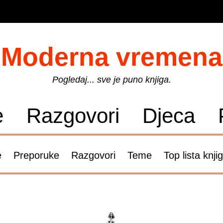
Moderna vremena
Pogledaj... sve je puno knjiga.
e
Razgovori
Djeca
e
Preporuke
Razgovori
Teme
Top lista knji