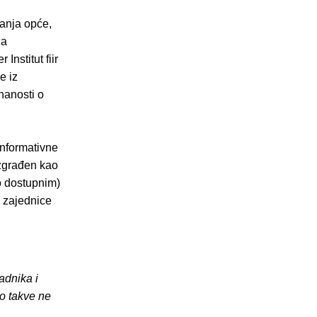
anja opće,
na
Institut fiir
e iz
znanosti o
informativne
izgrađen kao
no dostupnim)
u zajednice
adnika i
o takve ne