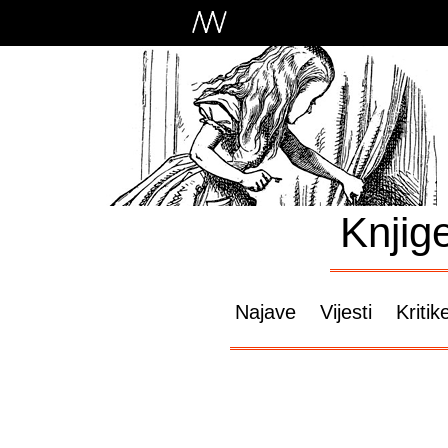
Knjig
Najave
Vijesti
Kritik