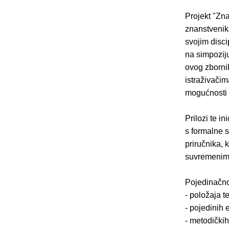
Projekt "Zna
znanstvenika
svojim disc
na simpoziju
ovog zbornik
istraživačim
mogućnosti s
Prilozi te in
s formalne s
priručnika, 
suvremenim 
Pojedinačno
- položaja t
- pojedinih
- metodičkih