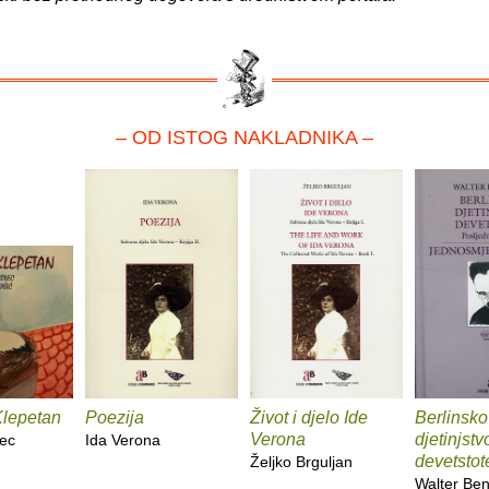
– OD ISTOG NAKLADNIKA –
Klepetan
Poezija
Život i djelo Ide
Berlinsko
Verona
djetinjstv
ec
Ida Verona
devetstot
Željko Brguljan
Walter Be