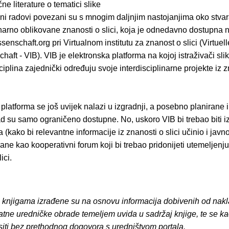
ne literature o tematici slike
ni radovi povezani su s mnogim daljnjim nastojanjima oko stvar
inarno oblikovane znanosti o slici, koja je odnedavno dostupna 
nschaft.org pri Virtualnom institutu za znanost o slici (Virtueller 
haft - VIB). VIB je elektronska platforma na kojoj istraživači slik
isciplina zajednički određuju svoje interdisciplinarne projekte iz 
platforma se još uvijek nalazi u izgradnji, a posebno planirane 
d su samo ograničeno dostupne. No, uskoro VIB bi trebao biti 
a (kako bi relevantne informacije iz znanosti o slici učinio i jav
trane kao kooperativni forum koji bi trebao pridonijeti utemeljenj
ici.
o knjigama izrađene su na osnovu informacija dobivenih od nakl
atne uredničke obrade temeljem uvida u sadržaj knjige, te se ka
siti bez prethodnog dogovora s uredništvom portala.