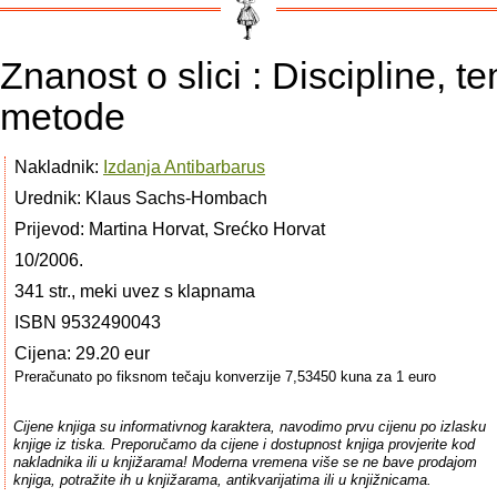
Znanost o slici : Discipline, t
metode
Nakladnik:
Izdanja Antibarbarus
Urednik: Klaus Sachs-Hombach
Prijevod: Martina Horvat, Srećko Horvat
10/2006.
341 str., meki uvez s klapnama
ISBN 9532490043
Cijena: 29.20 eur
Preračunato po fiksnom tečaju konverzije 7,53450 kuna za 1 euro
Cijene knjiga su informativnog karaktera, navodimo prvu cijenu po izlasku
knjige iz tiska. Preporučamo da cijene i dostupnost knjiga provjerite kod
nakladnika ili u knjižarama! Moderna vremena više se ne bave prodajom
knjiga, potražite ih u knjižarama, antikvarijatima ili u knjižnicama.