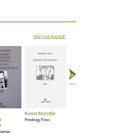
VIDI SVE KNJIGE
Korist filozofije
Klub krivaca
Nigdje i
o
pjesme
Predrag Finci
Ljiljana Filipović
e
František
njamin