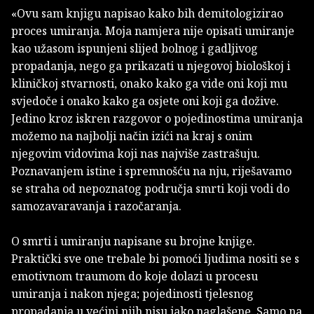
«Ovu sam knjigu napisao kako bih demitologizirao
proces umiranja. Moja namjera nije opisati umiranje
kao užasom ispunjeni slijed bolnog i gadljivog
propadanja, nego ga prikazati u njegovoj biološkoj i
kliničkoj stvarnosti, onako kako ga vide oni koji mu
svjedoče i onako kako ga osjete oni koji ga dožive.
Jedino kroz iskren razgovor o pojedinostima umiranja
možemo na najbolji način izići na kraj s onim
njegovim vidovima koji nas najviše zastrašuju.
Poznavanjem istine i spremnošću na nju, riješavamo
se straha od nepoznatog područja smrti koji vodi do
samozavaravanja i razočaranja.
O smrti i umiranju napisane su brojne knjige.
Praktički sve one trebale bi pomoći ljudima nositi se s
emotivnom traumom do koje dolazi u procesu
umiranja i nakon njega; pojedinosti tjelesnog
propadanja u većini njih nisu jako naglašene. Samo na