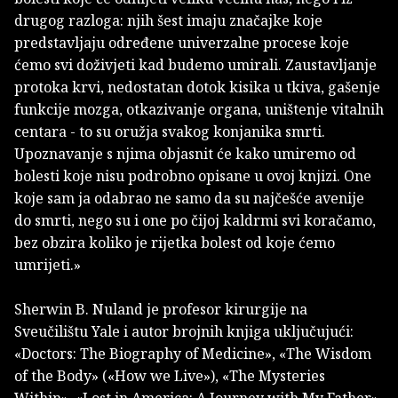
drugog razloga: njih šest imaju značajke koje
predstavljaju određene univerzalne procese koje
ćemo svi doživjeti kad budemo umirali. Zaustavljanje
protoka krvi, nedostatan dotok kisika u tkiva, gašenje
funkcije mozga, otkazivanje organa, uništenje vitalnih
centara - to su oružja svakog konjanika smrti.
Upoznavanje s njima objasnit će kako umiremo od
bolesti koje nisu podrobno opisane u ovoj knjizi. One
koje sam ja odabrao ne samo da su najčešće avenije
do smrti, nego su i one po čijoj kaldrmi svi koračamo,
bez obzira koliko je rijetka bolest od koje ćemo
umrijeti.»
Sherwin B. Nuland je profesor kirurgije na
Sveučilištu Yale i autor brojnih knjiga uključujući:
«Doctors: The Biography of Medicine», «The Wisdom
of the Body» («How we Live»), «The Mysteries
Within», «Lost in America: A Journey with My Father»,