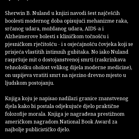
Sherwin B. Nuland u knjizi navodi šest najčešćih
boolesti modernog doba opisujući mehanizme raka,
srčanog udara, moždanog udara, AIDS-a i
Alzheimerove bolesti s kliničkom točnošću i
pjesničkom rječitošću - i s osjećajnošću čovjeka koji se
prisjeća vlastitih intimnih gubitaka. No iako Nuland
raspršuje mit o dostojanstvenoj smrti (raskrinkava
tehnološku oholost velikog dijela moderne medicine),
on uspijeva vratiti smrt na njezino drevno mjesto u
ljudskom postojanju.
Knjiga koju je napisao nadilazi granice znanstvenog
djela kako bi postala odjekujuće djelo praktične
folozofije morala. Knjiga je nagrađena prestižnom
američkom nagradom National Book Award za
najbolje publicističko djelo.