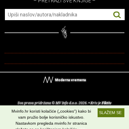
– PRETRAŽI SVE KNJIGE –
Moderna vremena
Sva prava pridržana © MV Info d.o.o. 2026. • Kriv je
Fiktiv
Mvinfo.hr koristi kolačiće („cookies“) kako bi
SLAŽEM SE
O nama
•
Pomoć
•
Uvjeti korištenja
•
RSS kanali
vam pružio bolje korisničko iskustvo.
Nastavkom pregleda mvinfo.hr stranica
Potraži nas na: