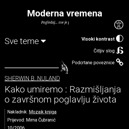
Moderna vremena
Pogledaj... sve je puno knjiga.
Sve teme
Visoki kontrast
Čitljiv slog
Podcrtane poveznice
SHERWIN B. NULAND
Kako umiremo : Razmišljanja
o završnom poglavlju života
Nakladnik:
Mozaik knjiga
Prijevod: Mirna Čubranić
10/2006.