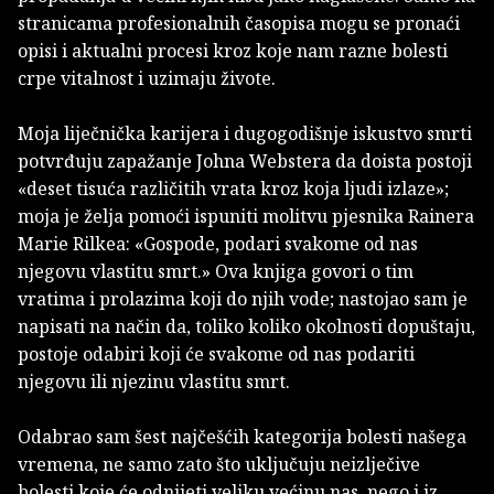
stranicama profesionalnih časopisa mogu se pronaći
opisi i aktualni procesi kroz koje nam razne bolesti
crpe vitalnost i uzimaju živote.
Moja liječnička karijera i dugogodišnje iskustvo smrti
potvrđuju zapažanje Johna Webstera da doista postoji
«deset tisuća različitih vrata kroz koja ljudi izlaze»;
moja je želja pomoći ispuniti molitvu pjesnika Rainera
Marie Rilkea: «Gospode, podari svakome od nas
njegovu vlastitu smrt.» Ova knjiga govori o tim
vratima i prolazima koji do njih vode; nastojao sam je
napisati na način da, toliko koliko okolnosti dopuštaju,
postoje odabiri koji će svakome od nas podariti
njegovu ili njezinu vlastitu smrt.
Odabrao sam šest najčešćih kategorija bolesti našega
vremena, ne samo zato što uključuju neizlječive
bolesti koje će odnijeti veliku većinu nas, nego i iz