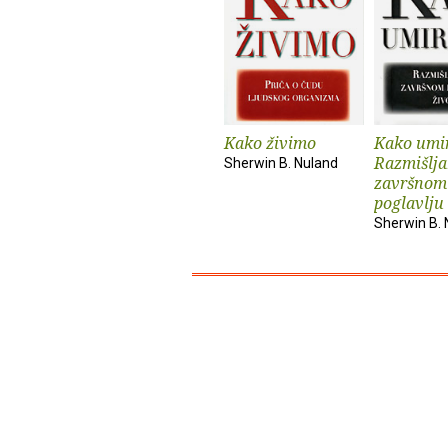
Kako živimo
Kako umi
Razmišlja
Sherwin B. Nuland
završnom
poglavlju
Sherwin B. 