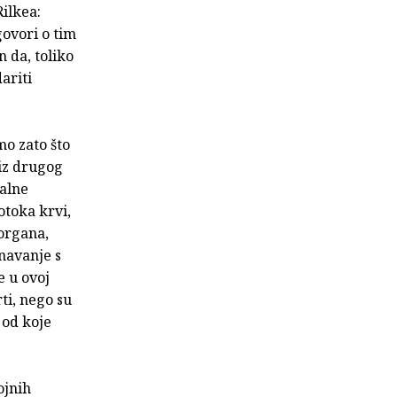
Rilkea:
ovori o tim
n da, toliko
ariti
mo zato što
 iz drugog
zalne
otoka krvi,
 organa,
znavanje s
e u ovoj
ti, nego su
 od koje
ojnih