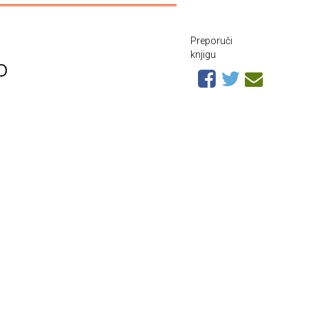
Preporuči
knjigu
o