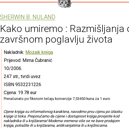
SHERWIN B. NULAND
Kako umiremo : Razmišljanja 
završnom poglavlju života
Nakladnik:
Mozaik knjiga
Prijevod: Mirna Čubranić
10/2006.
247 str., tvrdi uvez
ISBN 9532231226
Cijena: 19.78 eur
Preračunato po fiksnom tečaju konverzije 7,53450 kuna za 1 euro
Cijene knjiga su informativnog karaktera, navodimo prvu cijenu po izlasku
knjige iz tiska. Preporučamo da cijene i dostupnost knjiga provjerite kod
nakladnika ili u knjižarama! Moderna vremena više se ne bave prodajom
knjiga, potražite ih u knjižarama, antikvarijatima ili u knjižnicama.