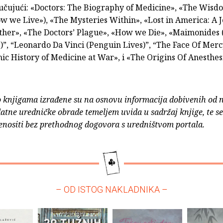
jučujući: «Doctors: The Biography of Medicine», «The Wisd
w we Live»), «The Mysteries Within», «Lost in America: A 
ther», «The Doctors’ Plague», «How we Die», «Maimonides 
”, “Leonardo Da Vinci (Penguin Lives)”, “The Face Of Merc
c History of Medicine at War», i «The Origins Of Anesthes
o knjigama izrađene su na osnovu informacija dobivenih od 
atne uredničke obrade temeljem uvida u sadržaj knjige, te s
enositi bez prethodnog dogovora s uredništvom portala.
– OD ISTOG NAKLADNIKA –