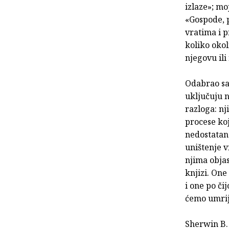
izlaze»; mo
«Gospode, 
vratima i p
koliko okol
njegovu ili
Odabrao sa
uključuju n
razloga: nj
procese koj
nedostatan 
uništenje v
njima obja
knjizi. One
i one po či
ćemo umrij
Sherwin B. 