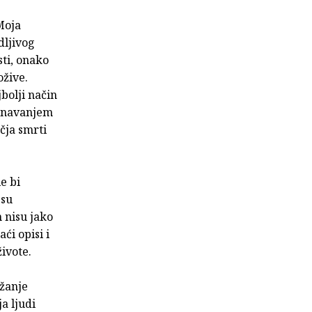
Moja
dljivog
sti, onako
ožive.
bolji način
oznavanjem
čja smrti
e bi
esu
 nisu jako
ći opisi i
ivote.
ažanje
a ljudi