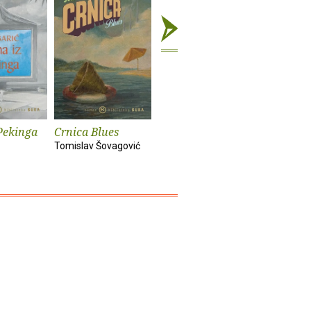
Pekinga
Crnica Blues
Futur treći
Monika i
Tomislav Šovagović
Sandra Vlašić
Darko Pern