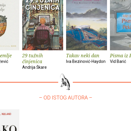
zemlje
29 tužnih
Takav neki dan
Pisma iz 
činjenica
žević
Iva Bezinović-Haydon
Vid Barić
Andrija Škare
– OD ISTOG AUTORA –