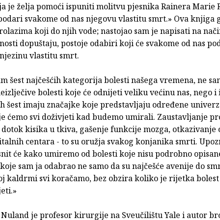
ja je želja pomoći ispuniti molitvu pjesnika Rainera Marie 
podari svakome od nas njegovu vlastitu smrt.» Ova knjiga g
rolazima koji do njih vode; nastojao sam je napisati na nači
nosti dopuštaju, postoje odabiri koji će svakome od nas pod
 njezinu vlastitu smrt.
m šest najčešćih kategorija bolesti našega vremena, ne sa
eizlječive bolesti koje će odnijeti veliku većinu nas, nego i
ih šest imaju značajke koje predstavljaju određene univer
e ćemo svi doživjeti kad budemo umirali. Zaustavljanje pr
dotok kisika u tkiva, gašenje funkcije mozga, otkazivanje
italnih centara - to su oružja svakog konjanika smrti. Upo
snit će kako umiremo od bolesti koje nisu podrobno opisan
 koje sam ja odabrao ne samo da su najčešće avenije do smr
joj kaldrmi svi koračamo, bez obzira koliko je rijetka bolest
eti.»
Nuland je profesor kirurgije na Sveučilištu Yale i autor br