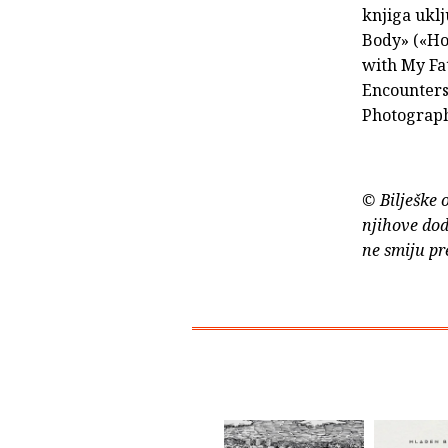
knjiga ukl
Body» («Ho
with My Fa
Encounters)
Photographi
© Bilješke 
njihove dod
ne smiju pr