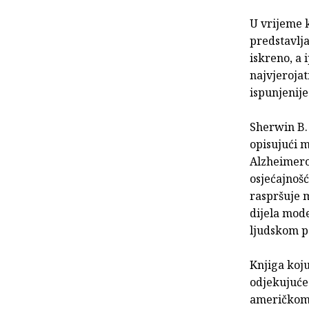
U vrijeme 
predstavlja
iskreno, a 
najvjerojat
ispunjenije
Sherwin B.
opisujući 
Alzheimerov
osjećajnošć
raspršuje m
dijela mode
ljudskom p
Knjiga koju
odjekujuće
američkom 