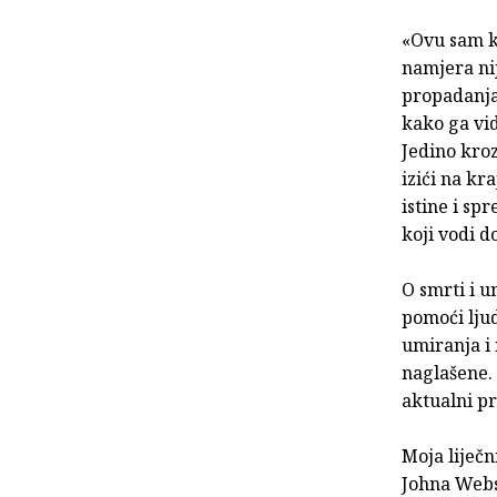
«Ovu sam k
namjera nij
propadanja,
kako ga vid
Jedino kro
izići na kr
istine i sp
koji vodi d
O smrti i u
pomoći lju
umiranja i 
naglašene.
aktualni pr
Moja liječn
Johna Webst