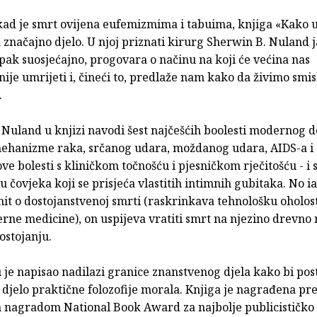
kad je smrt ovijena eufemizmima i tabuima, knjiga «Kako
 značajno djelo. U njoj priznati kirurg Sherwin B. Nuland j
ipak suosjećajno, progovara o načinu na koji će većina nas
nije umrijeti i, čineći to, predlaže nam kako da živimo smisl
.
 Nuland u knjizi navodi šest najčešćih boolesti modernog 
mehanizme raka, srčanog udara, moždanog udara, AIDS-a i
e bolesti s kliničkom točnošću i pjesničkom rječitošću - i 
u čovjeka koji se prisjeća vlastitih intimnih gubitaka. No 
it o dostojanstvenoj smrti (raskrinkava tehnološku oholos
rne medicine), on uspijeva vratiti smrt na njezino drevno 
ostojanju.
 je napisao nadilazi granice znanstvenog djela kako bi pos
 djelo praktične folozofije morala. Knjiga je nagrađena pr
nagradom National Book Award za najbolje publicističko 