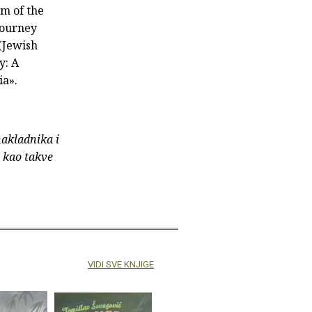
om of the
Journey
(Jewish
y: A
ia».
nakladnika i
e kao takve
VIDI SVE KNJIGE