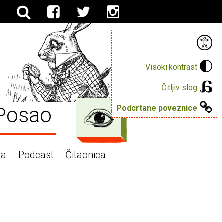
Visoki kontrast
Čitljiv slog
Posao
Podcrtane poveznice
ga
Podcast
Čitaonica