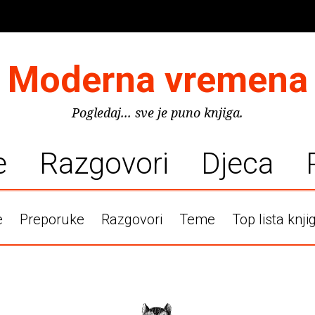
Moderna vremena
Pogledaj... sve je puno knjiga.
e
Razgovori
Djeca
e
Preporuke
Razgovori
Teme
Top lista knji