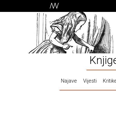
Knjig
Najave
Vijesti
Kritik