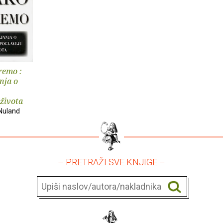
remo :
nja o
 života
Nuland
– PRETRAŽI SVE KNJIGE –