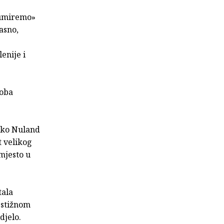
 umiremo»
asno,
enije i
doba
s
iako Nuland
t velikog
mjesto u
tala
estižnom
djelo.