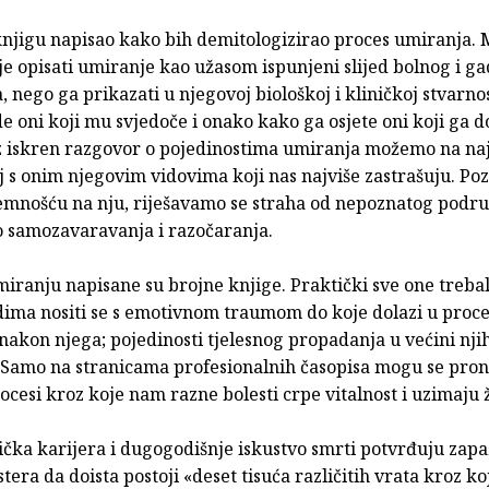
njigu napisao kako bih demitologizirao proces umiranja. 
e opisati umiranje kao užasom ispunjeni slijed bolnog i ga
 nego ga prikazati u njegovoj biološkoj i kliničkoj stvarno
e oni koji mu svjedoče i onako kako ga osjete oni koji ga d
z iskren razgovor o pojedinostima umiranja možemo na naj
aj s onim njegovim vidovima koji nas najviše zastrašuju. P
remnošću na nju, riješavamo se straha od nepoznatog podru
o samozavaravanja i razočaranja.
miranju napisane su brojne knjige. Praktički sve one trebal
dima nositi se s emotivnom traumom do koje dolazi u proc
nakon njega; pojedinosti tjelesnog propadanja u većini njih
 Samo na stranicama profesionalnih časopisa mogu se prona
ocesi kroz koje nam razne bolesti crpe vitalnost i uzimaju ž
ička karijera i dugogodišnje iskustvo smrti potvrđuju zap
era da doista postoji «deset tisuća različitih vrata kroz koj