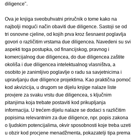
diligence".
Ova je knjiga sveobuhvatni priručnik o tome kako na
najbolji mogući način obaviti due diligence. Sastoji se od
tri osnovne cjeline, od kojih prva kroz šesnaest poglavlja
govori o različitim vrstama due diligencea. Navedeni su svi
aspekti toga postupka, od financijskog, pravnog i
komercijalnog due diligencea, do due diligencea zaštite
okoliša i due diligencea intelektualnog vlasništva, a
osobito je zanimljivo poglavlje o radu sa savjetnicima i
upravljanju due diligence projektima. Kao praktična pomoć
kod akvizicija, u drugom se dijelu knjige nalaze liste
provjere za svaku vrstu due diligencea, s ključnim
pitanjima koja trebate postaviti kod prikupljanja
informacija. U trećem dijelu nalaze se dodaci s različitim
popisima relevantnim za due diligence, npr. popis zakona
o ljudskim potencijalima, okvir sposobnosti koje treba uzeti
u obzir kod procjene menadžmenta, pokazatelji tipa prema