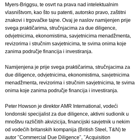
Myers-Briggsu, te osvrt na prava nad intelektualnim
vlasništvom, kao što su patenti, autorsko pravo, zaštitni
znakovi i trgovačke tajne. Ovaj je naslov namijenjen prije
svega praktičarima, stručnjacima za due diligence,
odvjetnicima, ekonomistima, savjetnicima menadžmenta,
revizorima i stručnim savjetnicima, te svima onima koje
zanima područje financija i investiranja.
Namijenjena je prije svega praktičarima, stručnjacima za
due diligence, odvjetnicima, ekonomistima, savjetnicima
menadžmenta, revizorima i stručnim savjetnicima, te svima
onima koje zanima područje financija i investiranja.
Peter Howson je direktor AMR International, vodeći
londonski specijalist za due diligence, aktivni sudionik u
mnoštvu različitih akvizicija, financijski savjetnik u nekim
od vodećih britanskih kompanija (British Steel, T&N) te
autor "Commercial Due Diligence", "Acquisition