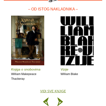
– OD ISTOG NAKLADNIKA –
Knjiga o snobovima
Vizije
William Makepeace
William Blake
Thackeray
VIDI SVE KNJIGE