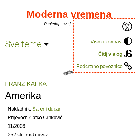
Moderna vremena
Pogledaj... sve je puno knjiga.
Sve teme
Visoki kontrast
Čitljiv slog
Podcrtane poveznice
FRANZ KAFKA
Amerika
Nakladnik:
Šareni dućan
Prijevod: Zlatko Crnković
11/2006.
252 str., meki uvez