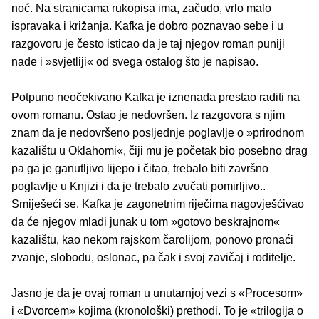
noć. Na stranicama rukopisa ima, začudo, vrlo malo
ispravaka i križanja. Kafka je dobro poznavao sebe i u
razgovoru je često isticao da je taj njegov roman puniji
nade i »svjetliji« od svega ostalog što je napisao.
Potpuno neočekivano Kafka je iznenada prestao raditi na
ovom romanu. Ostao je nedovršen. Iz razgovora s njim
znam da je nedovršeno posljednje poglavlje o »prirodnom
kazalištu u Oklahomi«, čiji mu je početak bio posebno drag
pa ga je ganutljivo lijepo i čitao, trebalo biti završno
poglavlje u Knjizi i da je trebalo zvučati pomirljivo..
Smiješeći se, Kafka je zagonetnim riječima nagovješćivao
da će njegov mladi junak u tom »gotovo beskrajnom«
kazalištu, kao nekom rajskom čarolijom, ponovo pronaći
zvanje, slobodu, oslonac, pa čak i svoj zavičaj i roditelje.
Jasno je da je ovaj roman u unutarnjoj vezi s «Procesom»
i «Dvorcem» kojima (kronološki) prethodi. To je «trilogija o