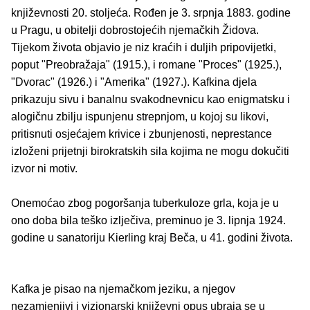
književnosti 20. stoljeća. Rođen je 3. srpnja 1883. godine
u Pragu, u obitelji dobrostojećih njemačkih Židova.
Tijekom života objavio je niz kraćih i duljih pripovijetki,
poput "Preobražaja" (1915.), i romane "Proces" (1925.),
"Dvorac" (1926.) i "Amerika" (1927.). Kafkina djela
prikazuju sivu i banalnu svakodnevnicu kao enigmatsku i
alogičnu zbilju ispunjenu strepnjom, u kojoj su likovi,
pritisnuti osjećajem krivice i zbunjenosti, neprestance
izloženi prijetnji birokratskih sila kojima ne mogu dokučiti
izvor ni motiv.
Onemoćao zbog pogoršanja tuberkuloze grla, koja je u
ono doba bila teško izlječiva, preminuo je 3. lipnja 1924.
godine u sanatoriju Kierling kraj Beča, u 41. godini života.
Kafka je pisao na njemačkom jeziku, a njegov
nezamjenjivi i vizionarski književni opus ubraja se u