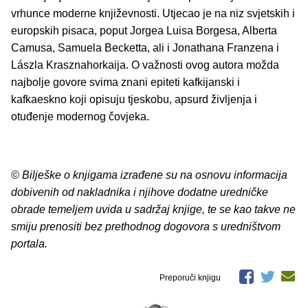
vrhunce moderne književnosti. Utjecao je na niz svjetskih i
europskih pisaca, poput Jorgea Luisa Borgesa, Alberta
Camusa, Samuela Becketta, ali i Jonathana Franzena i
Lászla Krasznahorkaija. O važnosti ovog autora možda
najbolje govore svima znani epiteti kafkijanski i
kafkaeskno koji opisuju tjeskobu, apsurd življenja i
otuđenje modernog čovjeka.
© Bilješke o knjigama izrađene su na osnovu informacija
dobivenih od nakladnika i njihove dodatne uredničke
obrade temeljem uvida u sadržaj knjige, te se kao takve ne
smiju prenositi bez prethodnog dogovora s uredništvom
portala.
Preporuči knjigu