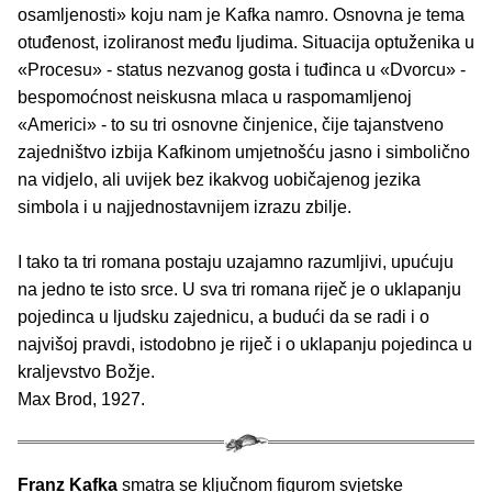
osamljenosti» koju nam je Kafka namro. Osnovna je tema
otuđenost, izoliranost među ljudima. Situacija optuženika u
«Procesu» - status nezvanog gosta i tuđinca u «Dvorcu» -
bespomoćnost neiskusna mlaca u raspomamljenoj
«Americi» - to su tri osnovne činjenice, čije tajanstveno
zajedništvo izbija Kafkinom umjetnošću jasno i simbolično
na vidjelo, ali uvijek bez ikakvog uobičajenog jezika
simbola i u najjednostavnijem izrazu zbilje.
I tako ta tri romana postaju uzajamno razumljivi, upućuju
na jedno te isto srce. U sva tri romana riječ je o uklapanju
pojedinca u ljudsku zajednicu, a budući da se radi i o
najvišoj pravdi, istodobno je riječ i o uklapanju pojedinca u
kraljevstvo Božje.
Max Brod, 1927.
Franz Kafka
smatra se ključnom figurom svjetske