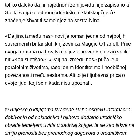
toliko daleko da ni najednom zemljovidu nije zapisano a
Stella sanja o jednom odredištu u Škotskoj čije će
značenje shvatiti samo njezina sestra Nina.
«Daljina između nas» novi je roman jedne od najboljih
suvremenih britanskih književnica Maggie O'Farrell. Prije
ovoga romana na hrvatski je jezik preveden njezin veliki
hit «Kad si otišao». «Daljina između nas» priča je o
paralelnim životima, raseljenim identitetima i neobičnoj
povezanosti među sestrama. Ali to je i ljubavna priča o
dvoje ljudi koji se nikada nisu upoznali.
© Bilješke o knjigama izrađene su na osnovu informacija
dobivenih od nakladnika i njihove dodatne uredničke
obrade temeljem uvida u sadržaj knjige, te se kao takve ne
smiju prenositi bez prethodnog dogovora s uredništvom