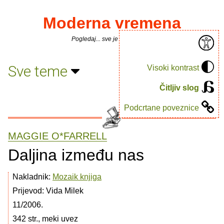
Moderna vremena
Pogledaj... sve je puno knjiga.
Sve teme
Visoki kontrast
Čitljiv slog
Podcrtane poveznice
MAGGIE O*FARRELL
Daljina između nas
Nakladnik:
Mozaik knjiga
Prijevod: Vida Milek
11/2006.
342 str., meki uvez