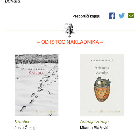
portala.
Preporuči knjigu
– OD ISTOG NAKLADNIKA –
Krastice
Aritmija zemlje
Josip Čekolj
Mladen Blažević