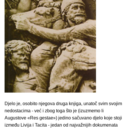
Djelo je, osobito njegova druga knjiga, unatoč svim svojim
nedostacima - već i zbog toga što je (izuzmemo li
Augustove «Res gestae») jedino sačuvano djelo koje stoji
između Livija i Tacita - jedan od najvažnijih dokumenata