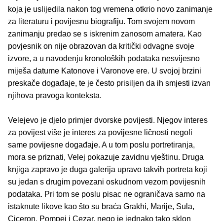
koja je uslijedila nakon tog vremena otkrio novo zanimanje
za literaturu i povijesnu biografiju. Tom svojem novom
zanimanju predao se s iskrenim zanosom amatera. Kao
povjesnik on nije obrazovan da kritički odvagne svoje
izvore, a u navođenju kronoloških podataka nesvijesno
miješa datume Katonove i Varonove ere. U svojoj brzini
preskače događaje, te je često prisiljen da ih smjesti izvan
njihova pravoga konteksta.
Velejevo je djelo primjer dvorske povijesti. Njegov interes
za povijest više je interes za povijesne ličnosti negoli
same povijesne događaje. A u tom poslu portretiranja,
mora se priznati, Velej pokazuje zavidnu vještinu. Druga
knjiga zapravo je duga galerija upravo takvih portreta koji
su jedan s drugim povezani oskudnom vezom povijesnih
podataka. Pri tom se poslu pisac ne ograničava samo na
istaknute likove kao što su braća Grakhi, Marije, Sula,
Ciceron, Pompej i Cezar, nego je jednako tako sklon