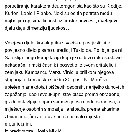
portretiranju karaktera deuteragonista kao što su Klodije,
Kurion, Lepid i Planko. Neki su od tih portreta među
najboljim opisima ličnosti iz rimske povijesti, i Velejevu
djelu daju dimenziju ljudskosti.
Velejevo djelo, kratak prikaz svjetske povijesti, nije
povijesno djelo pisano u tradiciji Tukidida, Polibija, pa ni
Salustija, nego kompilacija koju je na brzu ruku sastavio
nekadašnji rimski časnik i posvetio je svom prijatelju i
zemljaku Kampancu Marku Viniciju prilikom njegova
stupanja u konzulsku službu 30. posl. Kr. Mnoštvo
upletenih anekdota i piščevih osobnih, nerijetko duhovitih
zapažanja, kao i sveukupni stav pisca prema obrađenoj
građi, ostavljaju dojam samovoljnosti i jednostranosti, a
miješanje osobnih simpatija i antipatija prema akterima i
zbivanjima čini autorov sud na nemalo mjesta
proturječnim.
Iz predgovora : Josip Miklić