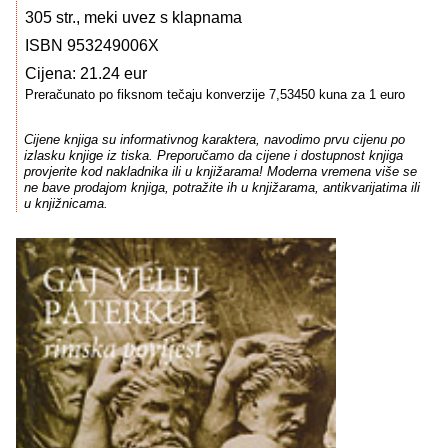
305 str., meki uvez s klapnama
ISBN 953249006X
Cijena: 21.24 eur
Preračunato po fiksnom tečaju konverzije 7,53450 kuna za 1 euro
Cijene knjiga su informativnog karaktera, navodimo prvu cijenu po
izlasku knjige iz tiska. Preporučamo da cijene i dostupnost knjiga
provjerite kod nakladnika ili u knjižarama! Moderna vremena više se
ne bave prodajom knjiga, potražite ih u knjižarama, antikvarijatima ili
u knjižnicama.