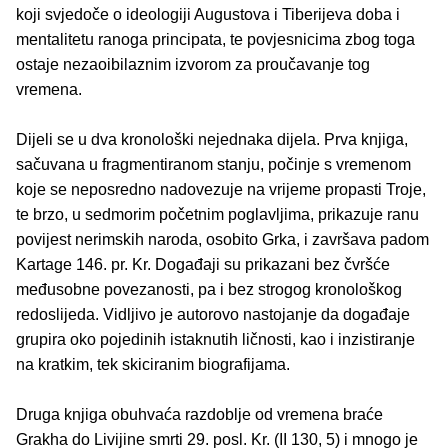
koji svjedoče o ideologiji Augustova i Tiberijeva doba i
mentalitetu ranoga principata, te povjesnicima zbog toga
ostaje nezaoibilaznim izvorom za proučavanje tog
vremena.
Dijeli se u dva kronološki nejednaka dijela. Prva knjiga,
sačuvana u fragmentiranom stanju, počinje s vremenom
koje se neposredno nadovezuje na vrijeme propasti Troje,
te brzo, u sedmorim početnim poglavljima, prikazuje ranu
povijest nerimskih naroda, osobito Grka, i završava padom
Kartage 146. pr. Kr. Događaji su prikazani bez čvršće
međusobne povezanosti, pa i bez strogog kronološkog
redoslijeda. Vidljivo je autorovo nastojanje da događaje
grupira oko pojedinih istaknutih ličnosti, kao i inzistiranje
na kratkim, tek skiciranim biografijama.
Druga knjiga obuhvaća razdoblje od vremena braće
Grakha do Livijine smrti 29. posl. Kr. (II 130, 5) i mnogo je