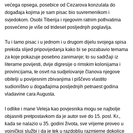
većega opsega, posebice od Cezarova konzulata do
događaja kojima je sam pisac bio suvremenikom i
svjedokom. Osobi Tiberija i njegovim ratnim pothvatima
posvećeno je više od trideset posljednjih poglavlja.
Tu i tamo pisac i u jednom i u drugom dijelu svojega spisa
prekida slijed pripovijedanja kako bi se pozabavio temama
za koje pokazuje posebno zanimanje; to su sadržaji iz
literarne povijesti, dvije digresije o rimskim kolonijama i
provincijama, te osvrt na sudjelovanje članova njegove
obitelji u povijesnim zbivanjima i piščevo vlastito
sudioništvo u događajima posljednjih petnaest godina
vladavine cara Augusta.
I odlike i mane Veleja kao povjesnika mogu se najbolje
objasniti pretpostavkom da je autor sve do 15. posl. Kr.,
kada se nalazio u 35. godini života, sve vrijeme proveo u
vojničkoj službi i da je tek u razdoblju razmjerne dokolice