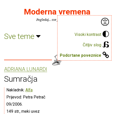
Moderna vremena
Pogledaj... sve je puno knjiga.
Sve teme
Visoki kontrast
Čitljiv slog
Podcrtane poveznice
ADRIANA LUNARDI
Sumračja
Nakladnik:
Alfa
Prijevod: Petra Petrač
09/2006.
149 str., meki uvez