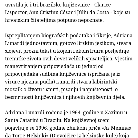
uvrstila je i tri brazilske književnice - Clarice
Lispector, Anu Cristinu César i Júliu da Costa - koje su
hrvatskim čitateljima potpuno nepoznate.
Ispreplitanjem biografskih podataka i fikcije, Adriana
Lunardi jednostavnim, gotovo lirskim jezikom, stvara
slojevit prozni tekst u kojem rekonstruira posljednje
trenutke života ovih devet velikih spisateljica. Vještim
manevriranjem pripovjedača (u jednoj od
pripovijedaka sudbina književnice ispričana je iz
vizure njezina pudla) Lunardi stvara labirintski
mozaik o životu i smrti, pisanju i napuštenosti, o
besmrtnosti književnica i njihovih književnih djela.
Adriana Lunardi rođena je 1964. godine u Xaximu u
Santa Catarini u Brazilu. Na književnoj sceni
pojavljuje se 1996. godine zbirkom priča «As Meninas
da Torre Helsinki» (Djevojčice iz helsinške kule) koja