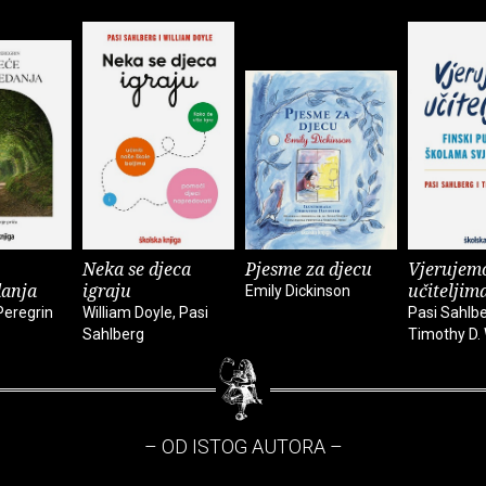
Neka se djeca
Pjesme za djecu
Vjerujem
danja
igraju
učiteljim
Emily Dickinson
Peregrin
William Doyle, Pasi
Pasi Sahlbe
Sahlberg
Timothy D.
– OD ISTOG AUTORA –