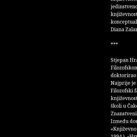
jedinstven
književnost
konceptual
Diana Zala
***
Stjepan Hr
Filozofskom
doktorirao
Najprije j
Filozofski 
književnost
školi u Čak
Znanstvenim
Između dosa
«Književno 
1994.), «Hr