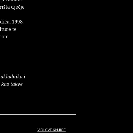
rišta dječje
dića, 1998.
lture te
icom
nakladnika i
e kao takve
VIDI SVE KNJIGE