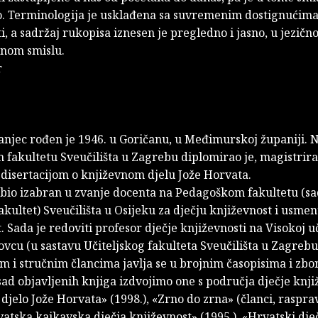
o. Terminologija je usklađena sa suvremenim dostignućima 
i, a sadržaj rukopisa iznesen je pregledno i jasno, u jezičn
nom smislu.
r
anjec rođen je 1946. u Goričanu, u Međimurskoj županiji. 
 fakultetu Sveučilišta u Zagrebu diplomirao je, magistrira
 disertacijom o književnom djelu Jože Horvata.
e bio izabran u zvanje docenta na Pedagoškom fakultetu (s
fakultet) Sveučilišta u Osijeku za dječju književnost i usme
. Sada je redoviti profesor dječje književnosti na Visokoj uč
ovcu (u sastavu Učiteljskog fakulteta Sveučilišta u Zagrebu
 i stručnim člancima javlja se u brojnim časopisima i zbo
d objavljenih knjiga izdvojimo one s područja dječje knji
djelo Jože Horvata» (1998.), «Zrno do zrna» (članci, rasprav
vatska kajkavska dječja književnost» (1995.), «Hrvatski dj