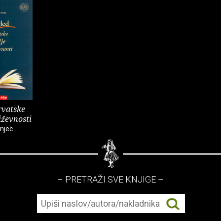
rvatske
iževnosti
njec
– PRETRAŽI SVE KNJIGE –