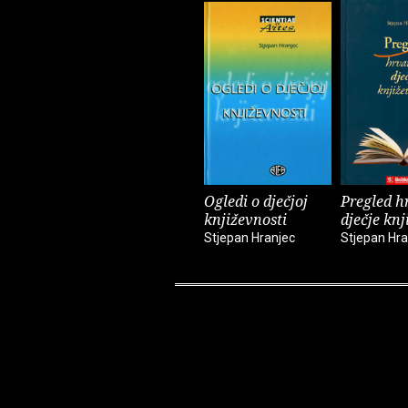
Ogledi o dječjoj
Pregled h
književnosti
dječje knj
Stjepan Hranjec
Stjepan Hra