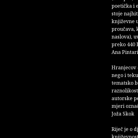
poetička i 
stoje najhit
književne u
proučava, k
naslova), u
preko 440 b
Ana Pintar
Hranjecov «
nego i tek
tematsko bo
raznolikost
autorske pe
mjeri ozna
Joža Skok
Riječ je o 
književnost