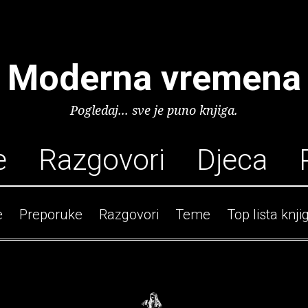
Moderna vremena
Pogledaj... sve je puno knjiga.
e
Razgovori
Djeca
e
Preporuke
Razgovori
Teme
Top lista knji