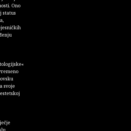
nosti. Ono
j status
a,
pjesničkih
ođenju
tologijske«
uvremeno
rovsku
a svoje
estetskoj
ječje
slu