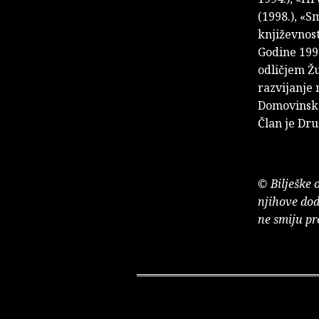
(1998.), «S
književnosti
Godine 199
odličjem Ž
razvijanje
Domovinsko
Član je Dru
© Bilješke 
njihove dod
ne smiju pr