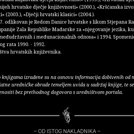
mijeh hrvatske dječje književnosti» (2000.), «Kršćanska izvo
» (2003.), «Dječji hrvatski klasici» (2004.).
7. odlikovan je Redom Danice hrvatske s likom Stjepana Ra
upanije Zala Republike Mađarske za »njegovanje jezika, ku
 međudržavnih i međunacionalnih odnosa« i 1994. Spomen
g rata 1990. - 1992.
štva hrvatskih književnika.
o knjigama izrađene su na osnovu informacija dobivenih od 
atne uredničke obrade temeljem uvida u sadržaj knjige, te s
enositi bez prethodnog dogovora s uredništvom portala.
– OD ISTOG NAKLADNIKA –