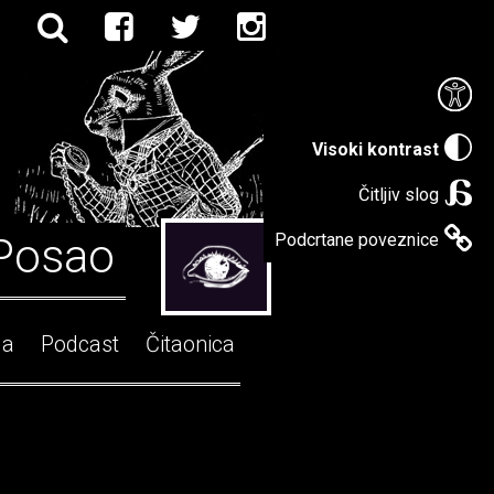
Visoki kontrast
Čitljiv slog
Posao
Podcrtane poveznice
ga
Podcast
Čitaonica