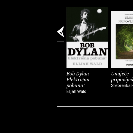
Bob Dylan -
Umijeće
Električna
pripovije
pobuna!
Srebrenka 
Elijah Wald