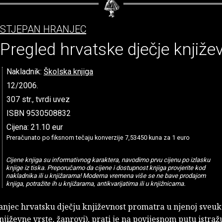
STJEPAN HRANJEC
Pregled hrvatske dječje knjiže
Nakladnik:
Školska knjiga
12/2006.
307 str., tvrdi uvez
ISBN 9530508832
Cijena: 21.10 eur
Preračunato po fiksnom tečaju konverzije 7,53450 kuna za 1 euro
Cijene knjiga su informativnog karaktera, navodimo prvu cijenu po izlasku
knjige iz tiska. Preporučamo da cijene i dostupnost knjiga provjerite kod
nakladnika ili u knjižarama! Moderna vremena više se ne bave prodajom
knjiga, potražite ih u knjižarama, antikvarijatima ili u knjižnicama.
anjec hrvatsku dječju književnost promatra u njenoj sveu
književne vrste, žanrovi), prati je na povijesnom putu istraž