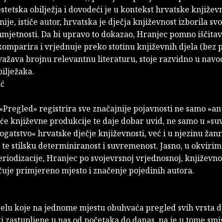
estetska obilježja i dovodeći je u kontekst hrvatske književ
nije, ističe autor, hrvatska je dječja književnost izborila svo
mjetnosti. Da bi upravo to dokazao, Hranjec pomno iščitav
omparira i vrjednuje preko stotinu književnih djela (bez 
važava brojnu relevantnu literaturu, stoje razvidno u nav
ilježaka.
ić
Pregled» registrira sve značajnije pojavnosti ne samo »an
uće književne produkcije te daje dobar uvid, ne samo u »s
gatstvo« hrvatske dječje književnosti, već i u njezinu žan
 te stilsku determiniranost i suvremenost. Jasno, u okvirim
riodizacije, Hranjec po svojevrsnoj vrjednosnoj, književno
čuje primjereno mjesto i značenje pojedinih autora.
djelu koje na jednome mjestu obuhvaća pregled svih vrsta d
i zastupljene u nas od početaka do danas, pa je u tome smi