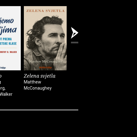
o
Zelena svjetla
Prolazne postaje
Mozak
a
Matthew
Ante Stamać
Jack Chall
rg,
McConaughey
 Walker