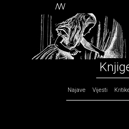
Knjig
Najave
Vijesti
Kritik