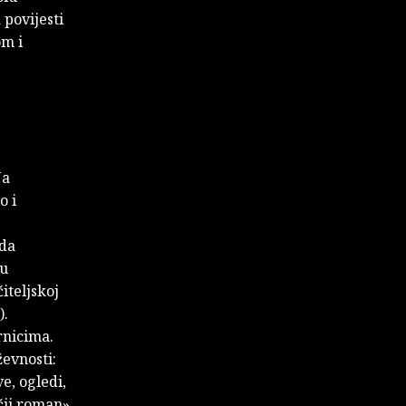
povijesti
om i
Na
o i
ada
nu
iteljskoj
).
rnicima.
ževnosti:
e, ogledi,
ečji roman»