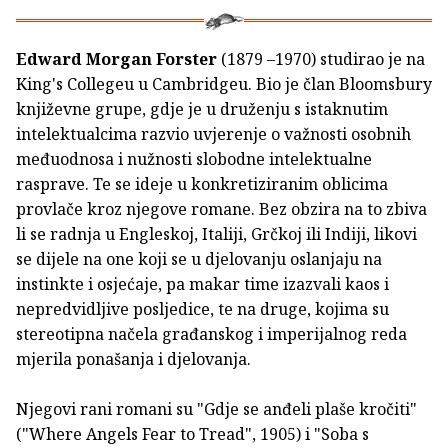
Edward Morgan Forster
(1879 –1970) studirao je na
King's Collegeu u Cambridgeu. Bio je član Bloomsbury
književne grupe, gdje je u druženju s istaknutim
intelektualcima razvio uvjerenje o važnosti osobnih
međuodnosa i nužnosti slobodne intelektualne
rasprave. Te se ideje u konkretiziranim oblicima
provlače kroz njegove romane. Bez obzira na to zbiva
li se radnja u Engleskoj, Italiji, Grčkoj ili Indiji, likovi
se dijele na one koji se u djelovanju oslanjaju na
instinkte i osjećaje, pa makar time izazvali kaos i
nepredvidljive posljedice, te na druge, kojima su
stereotipna načela građanskog i imperijalnog reda
mjerila ponašanja i djelovanja.
Njegovi rani romani su "Gdje se anđeli plaše kročiti"
("Where Angels Fear to Tread", 1905) i "Soba s