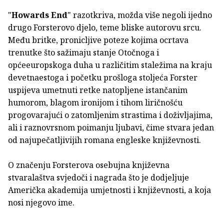
"
Howards End
" razotkriva, možda više negoli ijedno
drugo Forsterovo djelo, teme bliske autorovu srcu.
Među britke, pronicljive poteze kojima ocrtava
trenutke što sažimaju stanje Otočnoga i
općeeuropskoga duha u različitim staležima na kraju
devetnaestoga i početku prošloga stoljeća Forster
uspijeva umetnuti retke natopljene istančanim
humorom, blagom ironijom i tihom liričnošću
progovarajući o zatomljenim strastima i doživljajima,
ali i raznovrsnom poimanju ljubavi, čime stvara jedan
od najupečatljivijih romana engleske književnosti.
O značenju Forsterova osebujna književna
stvaralaštva svjedoči i nagrada što je dodjeljuje
Američka akademija umjetnosti i književnosti, a koja
nosi njegovo ime.