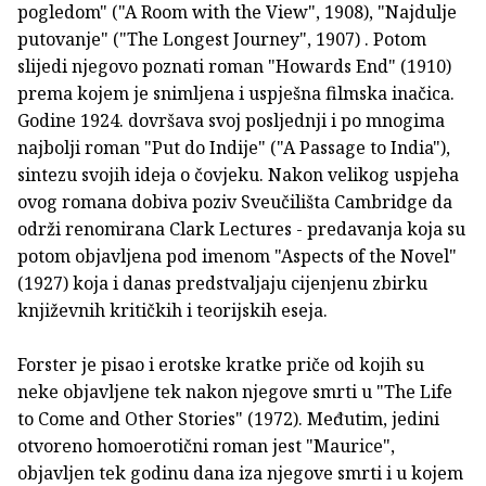
pogledom" ("A Room with the View", 1908), "Najdulje
putovanje" ("The Longest Journey", 1907) . Potom
slijedi njegovo poznati roman "Howards End" (1910)
prema kojem je snimljena i uspješna filmska inačica.
Godine 1924. dovršava svoj posljednji i po mnogima
najbolji roman "Put do Indije" ("A Passage to India"),
sintezu svojih ideja o čovjeku. Nakon velikog uspjeha
ovog romana dobiva poziv Sveučilišta Cambridge da
održi renomirana Clark Lectures - predavanja koja su
potom objavljena pod imenom "Aspects of the Novel"
(1927) koja i danas predstvaljaju cijenjenu zbirku
književnih kritičkih i teorijskih eseja.
Forster je pisao i erotske kratke priče od kojih su
neke objavljene tek nakon njegove smrti u "The Life
to Come and Other Stories" (1972). Međutim, jedini
otvoreno homoerotični roman jest "Maurice",
objavljen tek godinu dana iza njegove smrti i u kojem