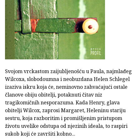
Svojom vrckastom zaijubljenošću u Paula, najmlađeg
Wilcoxa, slobodoumna i neobuzdana Helen Schlegel
izaziva iskru koja će, neminovno zahvaćajući ostale
članove obiju obitelji, potaknuti čitav niz
tragikomičnih nesporazuma. Kada Henry, glava
obitelji Wilcox, zaprosi Margaret, Heleninu stariju
sestru, koja razboritim i promišljenim pristupom
životu uvelike odstupa od njezinih ideala, to raspiri
sukob koji će završiti kobno...