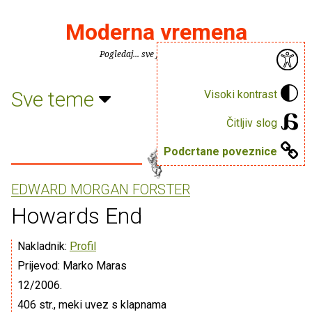
Moderna vremena
Pogledaj... sve je puno knjiga.
Sve teme
Visoki kontrast
Čitljiv slog
Podcrtane poveznice
EDWARD MORGAN FORSTER
Howards End
Nakladnik:
Profil
Prijevod: Marko Maras
12/2006.
406 str., meki uvez s klapnama