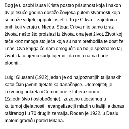
Bog je u osobi Isusa Krista postao prisutnost koja i nakon
dvije tisuće godina dostiže čovjeka putem stvarnosti koja
se može vidjeti, opipati, osjetiti. To je Crkva – zajednica
onih koji vjeruju u Njega. Stoga Crkva nije samo izraz
života, nešto što proizlazi iz života, ona jest život. Život koji
teče kroz mnoga stoljeća koja su nam prethodila te dostiže
i nas. Ova knjiga će nam omogućiti da bolje spoznamo taj
život, da u njemu sudjelujemo i da on u nama bude
plodniji.
Luigi Giussani (1922) jedan je od najpoznatijih talijanskih
katoličkih javnih djelatnika današnjice. Utemeljitelj je
crkvenog pokreta «Comunione e Liberazione»
(Zajedništvo i oslobođenje), izuzetno utjecajnog u
kulturnoj djelatnosti i evangelizaciji mladih u Italiji, a danas
raširenog i u 70 drugih zemalja. Rođen je 1922. u Desiu,
malom gradiću pored Milana.