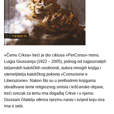
«Čemu Crkva» treći je dio ciklusa «PerCorso» mons.
Luigia Giussanija (1922 – 2005), jednog od najpoznatijih
talijanskih katoličkih osobnosti, autora mnogih knjiga i
utemeljitelja katoličkog pokreta «Comunione e
Liberazione». Nakon što su u prethodnim knjigama
obrađivane teme religioznog smisla i kršćanske objave,
treći svezak za temu ima događaj Crkve i u njemu
Giussani čitatelju otkriva njezinu narav i svijest koju ona
ima o sebi.