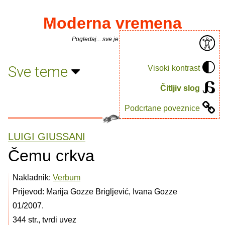
Moderna vremena
Pogledaj... sve je puno knjiga.
Sve teme
Visoki kontrast
Čitljiv slog
Podcrtane poveznice
LUIGI GIUSSANI
Čemu crkva
Nakladnik:
Verbum
Prijevod: Marija Gozze Brigljević, Ivana Gozze
01/2007.
344 str., tvrdi uvez