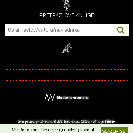
– PRETRAŽI SVE KNJIGE –
Moderna vremena
Sva prava pridržana © MV Info d.o.o. 2026. • Kriv je
Fiktiv
Mvinfo.hr koristi kolačiće („cookies“) kako bi
SLAŽEM SE
O nama
•
Pomoć
•
Uvjeti korištenja
•
RSS kanali