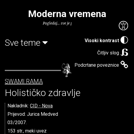
Moderna vremena
Pogledaj... sve je puno knjiga.
Sve teme
Visoki kontrast
Čitljiv slog
Podcrtane poveznice
SWAMI RAMA
Holističko zdravlje
Nakladnik:
CID - Nova
Prijevod: Jurica Medved
03/2007.
153 str., meki uvez