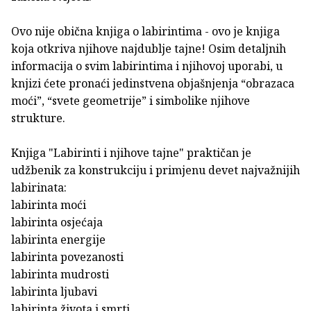
Ovo nije obična knjiga o labirintima - ovo je knjiga
koja otkriva njihove najdublje tajne! Osim detaljnih
informacija o svim labirintima i njihovoj uporabi, u
knjizi ćete pronaći jedinstvena objašnjenja “obrazaca
moći”, “svete geometrije” i simbolike njihove
strukture.
Knjiga "Labirinti i njihove tajne" praktičan je
udžbenik za konstrukciju i primjenu devet najvažnijih
labirinata:
labirinta moći
labirinta osjećaja
labirinta energije
labirinta povezanosti
labirinta mudrosti
labirinta ljubavi
labirinta života i smrti