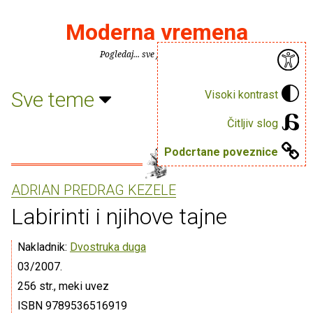
Moderna vremena
Pogledaj... sve je puno knjiga.
Sve teme
Visoki kontrast
Čitljiv slog
Podcrtane poveznice
ADRIAN PREDRAG KEZELE
Labirinti i njihove tajne
Nakladnik:
Dvostruka duga
03/2007.
256 str., meki uvez
ISBN 9789536516919