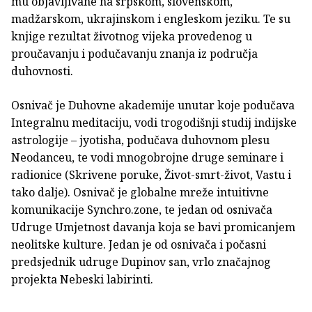
mu objavljivane na srpskom, slovenskom,
madžarskom, ukrajinskom i engleskom jeziku. Te su
knjige rezultat životnog vijeka provedenog u
proučavanju i podučavanju znanja iz područja
duhovnosti.
Osnivač je Duhovne akademije unutar koje podučava
Integralnu meditaciju, vodi trogodišnji studij indijske
astrologije – jyotisha, podučava duhovnom plesu
Neodanceu, te vodi mnogobrojne druge seminare i
radionice (Skrivene poruke, Život-smrt-život, Vastu i
tako dalje). Osnivač je globalne mreže intuitivne
komunikacije Synchro.zone, te jedan od osnivača
Udruge Umjetnost davanja koja se bavi promicanjem
neolitske kulture. Jedan je od osnivača i počasni
predsjednik udruge Dupinov san, vrlo značajnog
projekta Nebeski labirinti.