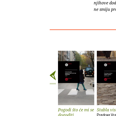
njihove dod
ne smiju pr
Pogodi što će mi se
Stabla vis
dogoditi
Predrag Vr