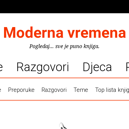
Moderna vremena
Pogledaj... sve je puno knjiga.
e
Razgovori
Djeca
e
Preporuke
Razgovori
Teme
Top lista knji