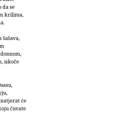
 da se
m krilima,
a.
u šašava,
im
ladonnom,
, iskoče
assu,
yju,
natjerat će
koju čuvate