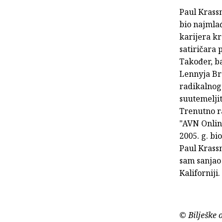
Paul Krassn
bio najmlađ
karijera kr
satiričara 
Također, b
Lennyja Br
radikalnog 
suutemelji
Trenutno r
"AVN Onlin
2005. g. b
Paul Krass
sam sanjao 
Kaliforniji.
© Bilješke 