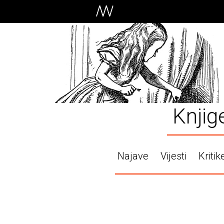
Knjig
Najave
Vijesti
Kritik