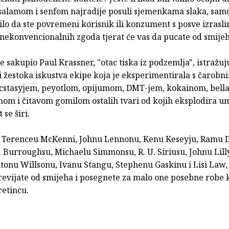
 salamom i senfom najradije posuli sjemenkama slaka, samo
ilo da ste povremeni korisnik ili konzument s posve izrasli
 nekonvencionalnih zgoda tjerat će vas da pucate od smijeh
je sakupio Paul Krassner, "otac tiska iz podzemlja", istražuj
 žestoka iskustva ekipe koja je eksperimentirala s čarobn
ecstasyjem, peyotlom, opijumom, DMT-jem, kokainom, bel
nom i čitavom gomilom ostalih tvari od kojih eksplodira um
t se širi.
 o Terenceu McKenni, Johnu Lennonu, Kenu Keseyju, Ramu D
 Burroughsu, Michaelu Simmonsu, R. U. Siriusu, Johnu Lill
tonu Willsonu, Ivanu Stangu, Stephenu Gaskinu i Lisi Law, 
revijate od smijeha i posegnete za malo one posebne robe 
retincu.