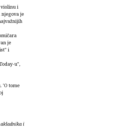
violinu i
a njegova je
najvažnijih
komičara
an je
st" i
Today-u",
. 'O tome
oj
nakladnika i