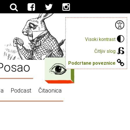
Visoki kontrast
Čitljiv slog
Posao
Podcrtane poveznice
ga
Podcast
Čitaonica