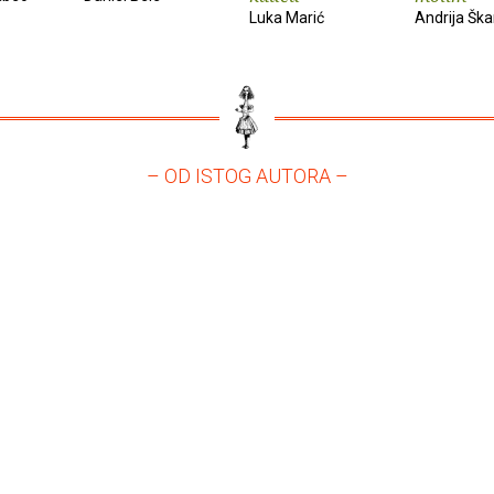
Luka Marić
Andrija Ška
– OD ISTOG AUTORA –