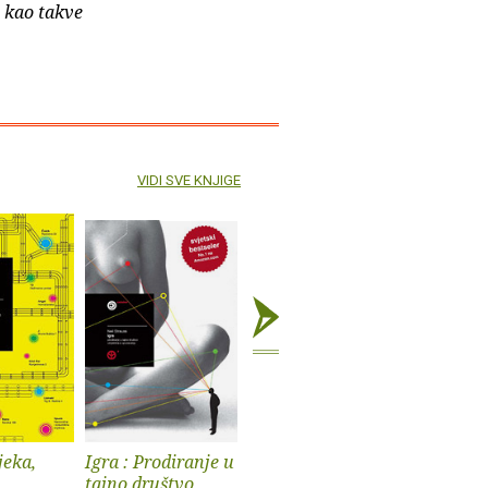
e kao takve
VIDI SVE KNJIGE
jeka,
Igra : Prodiranje u
Stanje nacije
Čarobne g
tajno društvo
ostale šla
Tarik Kulenović