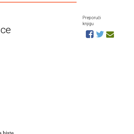
Preporuči
knjigu
ice
a biste