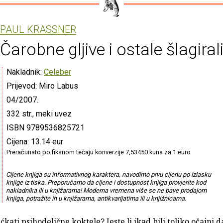
PAUL KRASSNER
Čarobne gljive i ostale šlagiral
Nakladnik:
Celeber
Prijevod: Miro Labus
04/2007.
332 str., meki uvez
ISBN 9789536825721
Cijena: 13.14 eur
Preračunato po fiksnom tečaju konverzije 7,53450 kuna za 1 euro
Cijene knjiga su informativnog karaktera, navodimo prvu cijenu po izlasku
knjige iz tiska. Preporučamo da cijene i dostupnost knjiga provjerite kod
nakladnika ili u knjižarama! Moderna vremena više se ne bave prodajom
knjiga, potražite ih u knjižarama, antikvarijatima ili u knjižnicama.
ćkati psihodelične koktele? Jeste li ikad bili toliko očajni d