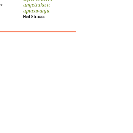
umjetnika u
re
Paul Krass
upucavanju
Neil Strauss