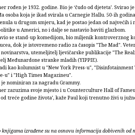
er rođen je 1932. godine. Bio je ‘čudo od djeteta’. Svirao je 
a osoba koja je ikad svirala u Carnegie Hallu. 50-ih godin
enula u drugom smjeru, kad je postao jedan od najvećih i 
politike u Americi, no i dalje se nastavio baviti glazbom.
avio se stand-up komedijom, bio miljenik kontroverznog 
ucea, dok je istovremeno radio za časopis "The Mad". Veter
novinarstva, utemeljitelj ljevičarske publikacije "The Reali
telj Međunardone stranke mladih (YIPPIE).
adi kao kolumnist u "New York Press-u", "Disinfotainment 
e-u" i "High Times Magazineu".
io je nominiran za nagradu Grammy.
ner zazuzima svoje mjesto i u Counterculture Hall of Fameu
od treće godine života’, kaže Paul koji trenutno živi u južn
o knjigama izrađene su na osnovu informacija dobivenih od 