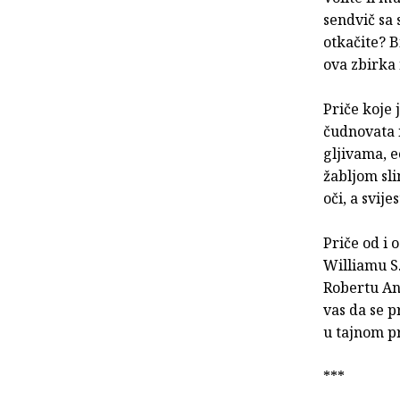
sendvič sa
otkačite? B
ova zbirka
Priče koje 
čudnovata i
gljivama, 
žabljom sli
oči, a svijes
Priče od i
Williamu S.
Robertu An
vas da se p
u tajnom p
***