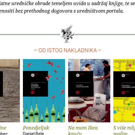
atne uredničke obrade temeljem uvida u sadržaj knjige, te s
enositi bez prethodnog dogovora s uredništvom portala.
– OD ISTOG NAKLADNIKA –
ine
Ponedjeljak
Na mom Ikea
S više mli
kauču
molim
abec
Daniel Bele