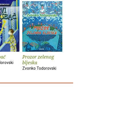
bač
Prozor zelenog
bljeska
orovski
Zvonko Todorovski