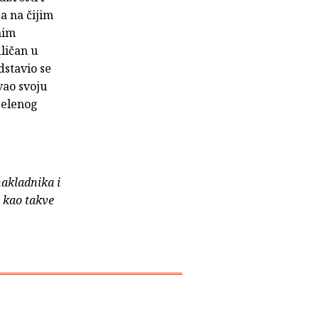
a na čijim
nim
ličan u
dstavio se
vao svoju
 zelenog
nakladnika i
e kao takve