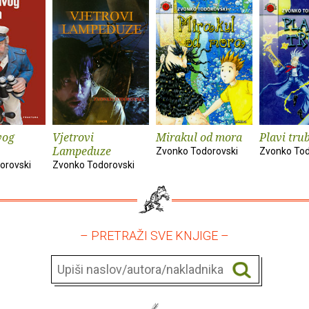
vog
Vjetrovi
Mirakul od mora
Plavi tru
Lampeduze
Zvonko Todorovski
Zvonko Tod
orovski
Zvonko Todorovski
– PRETRAŽI SVE KNJIGE –