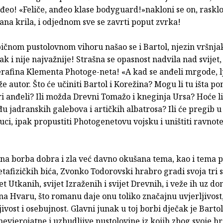
nđeo! «Feliče, anđeo klase bodyguard!»nakloni se on, rasklo
na krila, i odjednom sve se zavrti poput zvrka!
čnom pustolovnom vihoru našao se i Bartol, njezin vršnjak.
 čak i nije najvažnije! Strašna se opasnost nadvila nad svijet
erafina Klementa Photoge-neta! «A kad se anđeli mrgode, l
že autor. Što će učiniti Bartol i Korežina? Mogu li tu išta po
ri anđeli? Ili možda Drevni Tomažo i kneginja Ursa? Hoće li
u jadranskih galebova i artičkih albatrosa? Ili će pregib u s
uci, ipak propustiti Photogenetovu vojsku i uništiti ravnot
čna borba dobra i zla već davno okušana tema, kao i tema 
tafizičkih bića, Zvonko Todorovski hrabro gradi svoja tri sv
jet Utkanih, svijet Izraženih i svijet Drevnih, i veže ih uz do
na Hvaru, što romanu daje onu toliko značajnu uvjerljivost
ivost i osebujnost. Glavni junak u toj borbi dječak je Bartol
nevjerojatne i uzbudljive pustolovine iz kojih zbog svoje hr