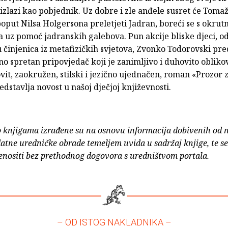
 izlazi kao pobjednik. Uz dobre i zle anđele susret će Tomaž
oput Nilsa Holgersona preletjeti Jadran, boreći se s okrut
 uz pomoć jadranskih galebova. Pun akcije bliske djeci, od
 činjenica iz metafizičkih svjetova, Zvonko Todorovski pre
o spretan pripovjedač koji je zanimljivo i duhovito obliko
ovit, zaokružen, stilski i jezično ujednačen, roman «Prozor
edstavlja novost u našoj dječjoj književnosti.
o knjigama izrađene su na osnovu informacija dobivenih od 
atne uredničke obrade temeljem uvida u sadržaj knjige, te s
enositi bez prethodnog dogovora s uredništvom portala.
– OD ISTOG NAKLADNIKA –