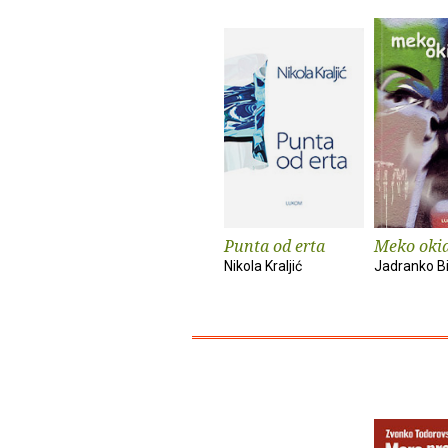
Punta od erta
Meko oki
Nikola Kraljić
Jadranko B