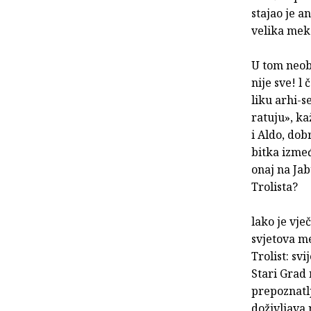
stajao je a
velika meka
U tom neobi
nije sve! l
liku arhi-s
ratuju», ka
i Aldo, dob
bitka izmeđ
onaj na Jab
Trolista?
lako je vje
svjetova me
Trolist: svi
Stari Grad 
prepoznatlj
doživljava 