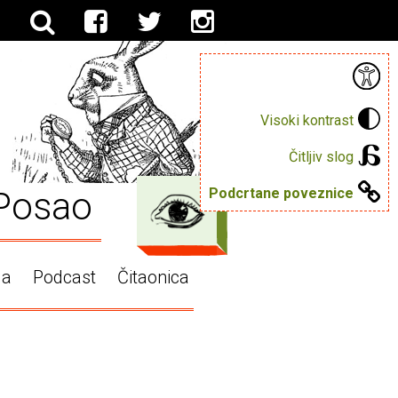
Visoki kontrast
Čitljiv slog
Posao
Podcrtane poveznice
ga
Podcast
Čitaonica