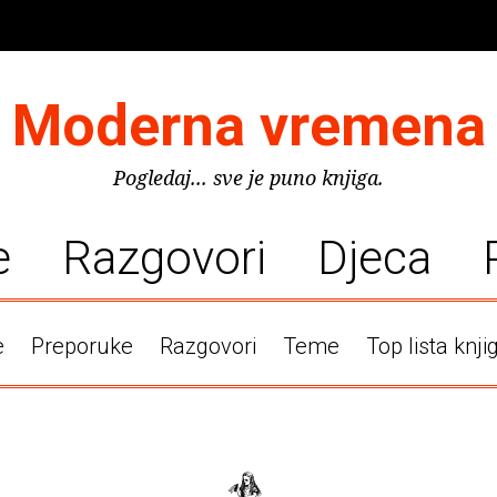
Moderna vremena
Pogledaj... sve je puno knjiga.
e
Razgovori
Djeca
e
Preporuke
Razgovori
Teme
Top lista knji