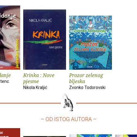
danje
Krinka : Nove
Prozor zelenog
pjesme
bljeska
itenc
Nikola Kraljić
Zvonko Todorovski
– OD ISTOG AUTORA –