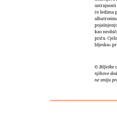
ustrajnosti
će leđima p
albatrosima
pojašnjenju
kao neobičn
priču. Cjel
bljeska» pr
© Bilješke 
njihove dod
ne smiju pr