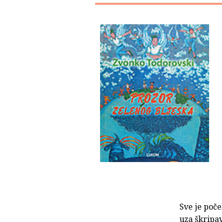
Sve je poče
uza škripav