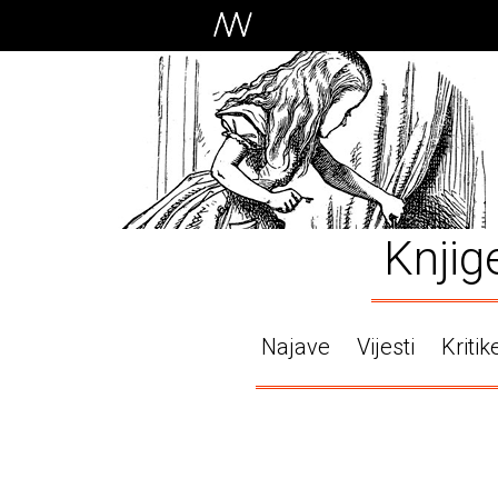
Knjig
Najave
Vijesti
Kritik