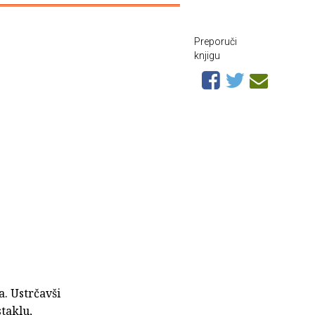
Preporuči
knjigu
a. Ustrčavši
staklu,