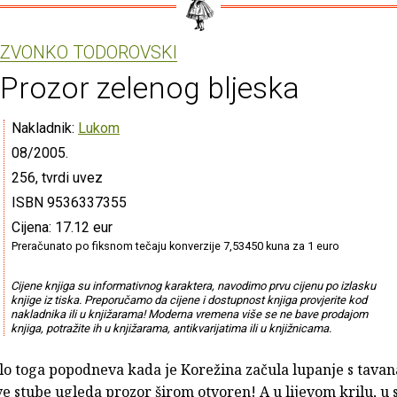
ZVONKO TODOROVSKI
Prozor zelenog bljeska
Nakladnik:
Lukom
08/2005.
256, tvrdi uvez
ISBN 9536337355
Cijena: 17.12 eur
Preračunato po fiksnom tečaju konverzije 7,53450 kuna za 1 euro
Cijene knjiga su informativnog karaktera, navodimo prvu cijenu po izlasku
knjige iz tiska. Preporučamo da cijene i dostupnost knjiga provjerite kod
nakladnika ili u knjižarama! Moderna vremena više se ne bave prodajom
knjiga, potražite ih u knjižarama, antikvarijatima ili u knjižnicama.
lo toga popodneva kada je Korežina začula lupanje s tavan
e stube ugleda prozor širom otvoren! A u lijevom krilu, u 