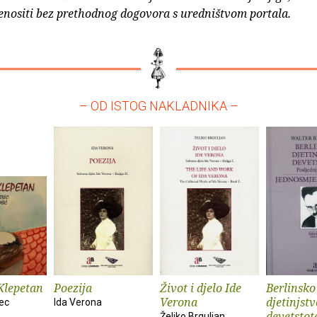
enositi bez prethodnog dogovora s uredništvom portala.
– OD ISTOG NAKLADNIKA –
Klepetan
Poezija
Život i djelo Ide
Berlinsko
Verona
djetinjstv
ec
Ida Verona
devetstot
Željko Brguljan