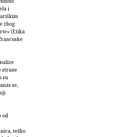
eminuo
la i
pariškim
je zbog
erte» (Etika
 francuske
nalize
 strane
m su
anas se,
oji
e od
nica, teško