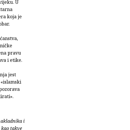
vijeku. U
itarna
ra koja je
obar.
šćanstva,
tničke
jena pravu
a i etike.
nja jest
 «islamski
upozorava
irati».
nakladnika i
e kao takve