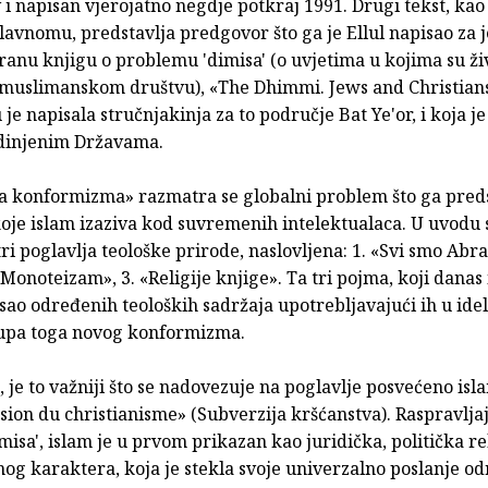
 i napisan vjerojatno negdje potkraj 1991. Drugi tekst, ka
avnomu, predstavlja predgovor što ga je Ellul napisao za 
nu knjigu o problemu 'dimisa' (o uvjetima u kojima su živ
u muslimanskom društvu), «The Dhimmi. Jews and Christian
 je napisala stručnjakinja za to područje Bat Ye'or, i koja j
edinjenim Državama.
pa konformizma» razmatra se globalni problem što ga pred
oje islam izaziva kod suvremenih intelektualaca. U uvodu 
tri poglavlja teološke prirode, naslovljena: 1. «Svi smo Ab
 «Monoteizam», 3. «Religije knjige». Ta tri pojma, koji danas
ao određenih teoloških sadržaja upotrebljavajući ih u ide
stupa toga novog konformizma.
, je to važniji što se nadovezuje na poglavlje posvećeno isl
ion du christianisme» (Subverzija kršćanstva). Raspravljaj
dimisa', islam je u prvom prikazan kao juridička, politička re
og karaktera, koja je stekla svoje univerzalno poslanje od