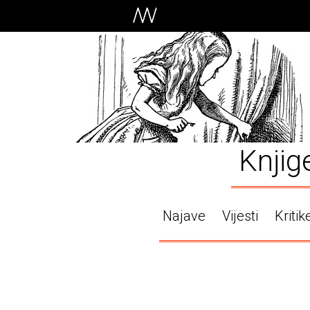
Knjig
Najave
Vijesti
Kritik