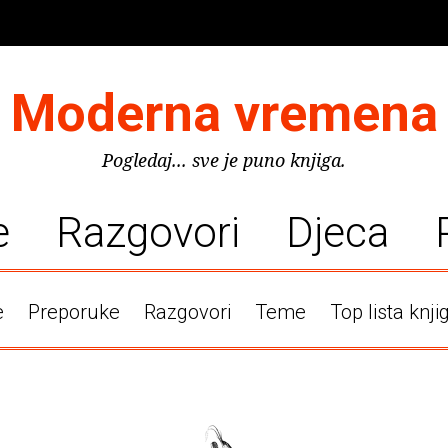
Moderna vremena
Pogledaj... sve je puno knjiga.
e
Razgovori
Djeca
e
Preporuke
Razgovori
Teme
Top lista knji