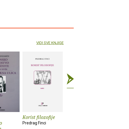
VIDI SVE KNJIGE
Korist filozofije
Klub krivaca
Nigdje i 
o
pjesme
Predrag Finci
Ljiljana Filipović
e
František 