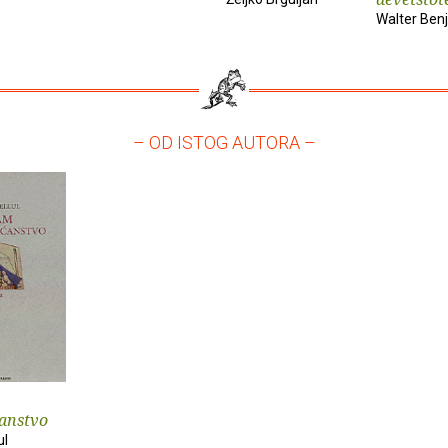
Walter Ben
– OD ISTOG AUTORA –
anstvo
ul