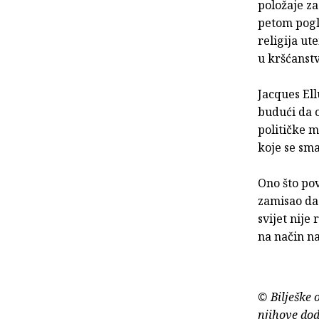
položaje z
petom pogla
religija u
u kršćanstv
Jacques Ell
budući da o
političke m
koje se sma
Ono što pov
zamisao da 
svijet nije
na način na
© Bilješke 
njihove dod