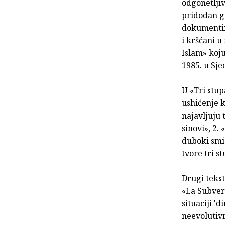
odgonetljiv
pridodan gl
dokumentira
i kršćani 
Islam» koju
1985. u Sj
U «Tri stu
ushićenje k
najavljuju 
sinovi», 2.
duboki smis
tvore tri 
Drugi tekst
«La Subvers
situaciji '
neevolutivn