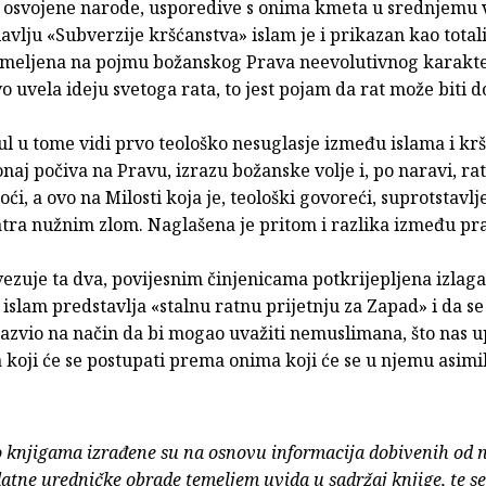
a osvojene narode, usporedive s onima kmeta u srednjemu 
vlju «Subverzije kršćanstva» islam je i prikazan kao total
temeljena na pojmu božanskog Prava neevolutivnog karakte
o uvela ideju svetoga rata, to jest pojam da rat može biti d
ul u tome vidi prvo teološko nesuglasje između islama i kr
naj počiva na Pravu, izrazu božanske volje i, po naravi, ra
oći, a ovo na Milosti koja je, teološki govoreći, suprotstavl
tra nužnim zlom. Naglašena je pritom i razlika između prav
ezuje ta dva, povijesnim činjenicama potkrijepljena izlaga
islam predstavlja «stalnu ratnu prijetnju za Zapad» i da se
 razvio na način da bi mogao uvažiti nemuslimana, što nas 
 koji će se postupati prema onima koji će se u njemu asimil
o knjigama izrađene su na osnovu informacija dobivenih od 
atne uredničke obrade temeljem uvida u sadržaj knjige, te s