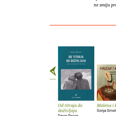
ne smiju pr
Od titraja do
Malena i 
doživljaja
Sonja Smol
Davor Rocco