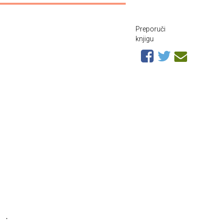
Preporuči
knjigu