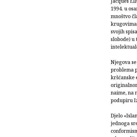
Jacques Ell
1994. u osa
mnoštvo čl
krugovima k
svojih spisa
slobode) u
intelektual
Njegova se 
problema p
kršćanske 
originalnom
naime, na n
podupiru Iz
Djelo «Isla
jednoga sre
conformism