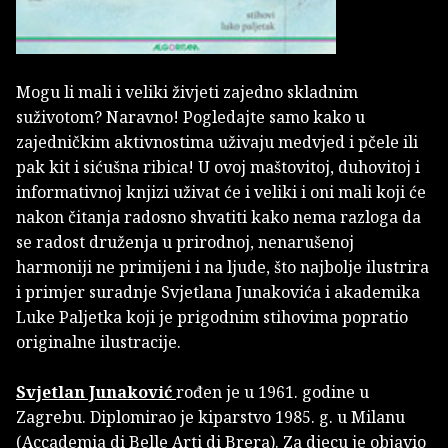
Mogu li mali i veliki živjeti zajedno skladnim
suživotom? Naravno! Pogledajte samo kako u
zajedničkim aktivnostima uživaju medvjed i pčele ili
pak kit i sićušna ribica! U ovoj maštovitoj, duhovitoj i
informativnoj knjizi uživat će i veliki i oni mali koji će
nakon čitanja radosno shvatiti kako nema razloga da
se radost druženja u prirodnoj, nenarušenoj
harmoniji ne primijeni i na ljude, što najbolje ilustrira
i primjer suradnje Svjetlana Junakovića i akademika
Luke Paljetka koji je prigodnim stihovima popratio
originalne ilustracije.
Svjetlan Junaković
rođen je u 1961. godine u
Zagrebu. Diplomirao je kiparstvo 1985. g. u Milanu
(Accademia di Belle Arti di Brera). Za djecu je objavio