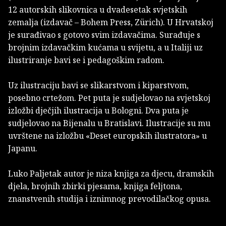
12 autorskih slikovnica u dvadesetak svjetskih
zemalja (izdavač – Bohem Press, Zürich). U Hrvatskoj
je surađivao s gotovo svim izdavačima. Surađuje s
brojnim izdavačkim kućama u svijetu, a u Italiji uz
ilustriranje bavi se i pedagoškim radom.
Uz ilustraciju bavi se slikarstvom i kiparstvom,
posebno crtežom. Pet puta je sudjelovao na svjetskoj
izložbi dječjih ilustracija u Bologni. Dva puta je
sudjelovao na Bijenalu u Bratislavi. Ilustracije su mu
uvrštene na izložbu «Deset europskih ilustratora» u
Japanu.
Luko Paljetak autor je niza knjiga za djecu, dramskih
djela, brojnih zbirki pjesama, knjiga feljtona,
znanstvenih studija i iznimnog prevodilačkog opusa.