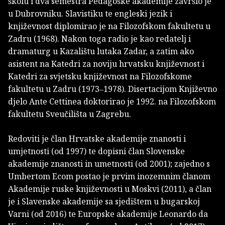
školu i dva semestra Pedagoške akademije završio je
u Dubrovniku. Slavistiku te engleski jezik i
književnost diplomirao je na Filozofskom fakultetu u
Zadru (1968). Nakon toga radio je kao redatelj i
dramaturg u Kazalištu lutaka Zadar, a zatim ako
asistent na Katedri za noviju hrvatsku književnost i
Katedri za svjetsku književnost na Filozofskome
fakultetu u Zadru (1973‒1978). Disertacijom Književno
djelo Ante Cettinea doktorirao je 1992. na Filozofskom
fakultetu Sveučilišta u Zagrebu.
Redoviti je član Hrvatske akademije znanosti i
umjetnosti (od 1997) te dopisni član Slovenske
akademije znanosti in umetnosti (od 2001); zajedno s
Umbertom Ecom postao je prvim inozemnim članom
Akademije ruske književnosti u Moskvi (2011), a član
je i Slavenske akademije sa sjedištem u bugarskoj
Varni (od 2016) te Europske akademije Leonardo da