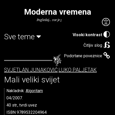
Moderna vremena
Pogledaj... sve je puno knjiga.
Sve teme
Visoki kontrast
Čitljiv slog
Podcrtane poveznice
SVJETLAN JUNAKOVIĆ
LUKO PALJETAK
Mali veliki svijet
Nakladnik:
Algoritam
04/2007.
40 str., tvrdi uvez
ISBN 9789532204964