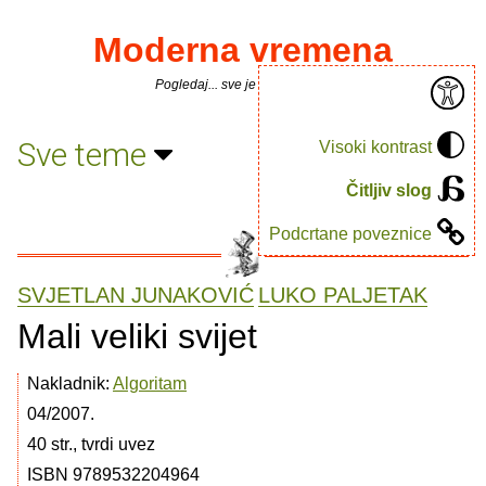
Moderna vremena
Pogledaj... sve je puno knjiga.
Sve teme
Visoki kontrast
Čitljiv slog
Podcrtane poveznice
SVJETLAN JUNAKOVIĆ
LUKO PALJETAK
Mali veliki svijet
Nakladnik:
Algoritam
04/2007.
40 str., tvrdi uvez
ISBN 9789532204964