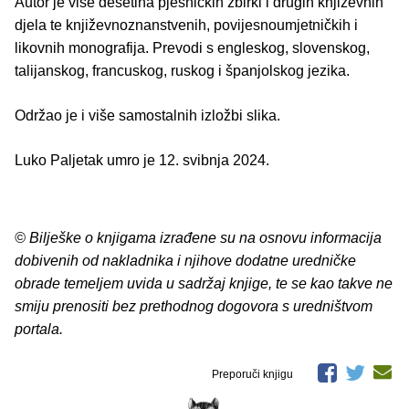
Autor je više desetina pjesničkih zbirki i drugih književnih
djela te književnoznanstvenih, povijesnoumjetničkih i
likovnih monografija. Prevodi s engleskog, slovenskog,
talijanskog, francuskog, ruskog i španjolskog jezika.
Održao je i više samostalnih izložbi slika.
Luko Paljetak umro je 12. svibnja 2024.
© Bilješke o knjigama izrađene su na osnovu informacija
dobivenih od nakladnika i njihove dodatne uredničke
obrade temeljem uvida u sadržaj knjige, te se kao takve ne
smiju prenositi bez prethodnog dogovora s uredništvom
portala.
Preporuči knjigu