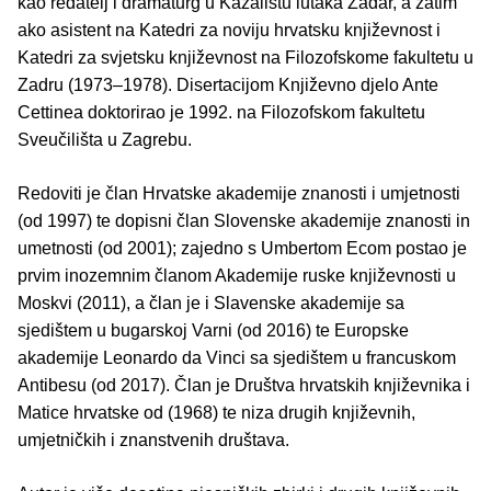
kao redatelj i dramaturg u Kazalištu lutaka Zadar, a zatim
ako asistent na Katedri za noviju hrvatsku književnost i
Katedri za svjetsku književnost na Filozofskome fakultetu u
Zadru (1973‒1978). Disertacijom Književno djelo Ante
Cettinea doktorirao je 1992. na Filozofskom fakultetu
Sveučilišta u Zagrebu.
Redoviti je član Hrvatske akademije znanosti i umjetnosti
(od 1997) te dopisni član Slovenske akademije znanosti in
umetnosti (od 2001); zajedno s Umbertom Ecom postao je
prvim inozemnim članom Akademije ruske književnosti u
Moskvi (2011), a član je i Slavenske akademije sa
sjedištem u bugarskoj Varni (od 2016) te Europske
akademije Leonardo da Vinci sa sjedištem u francuskom
Antibesu (od 2017). Član je Društva hrvatskih književnika i
Matice hrvatske od (1968) te niza drugih književnih,
umjetničkih i znanstvenih društava.