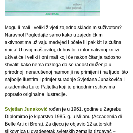
Mogu li mali i veliki živjeti zajedno skladnim suživotom?
Naravno! Pogledajte samo kako u zajedničkim
aktivnostima uživaju medvjed i pčele ili pak kit i sićušna
ribica! U ovoj maštovitoj, duhovitoj i informativnoj knjizi
uživat će i veliki i oni mali koji će nakon čitanja radosno
shvatiti kako nema razloga da se radost druženja u
prirodnoj, nenarušenoj harmoniji ne primijeni i na ljude, što
najbolje ilustrira i primjer suradnje Svjetlana Junakovića i
akademika Luke Paljetka koji je prigodnim stihovima
popratio originalne ilustracije.
Svjetlan Junaković
rođen je u 1961. godine u Zagrebu.
Diplomirao je kiparstvo 1985. g. u Milanu (Accademia di
Belle Arti di Brera). Za djecu je objavio 12 autorskih
slikovnica u dvadesetak svjetskih zemalja (izdavač –