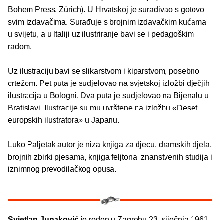
Bohem Press, Zürich). U Hrvatskoj je surađivao s gotovo
svim izdavačima. Surađuje s brojnim izdavačkim kućama
u svijetu, a u Italiji uz ilustriranje bavi se i pedagoškim
radom.
Uz ilustraciju bavi se slikarstvom i kiparstvom, posebno
crtežom. Pet puta je sudjelovao na svjetskoj izložbi dječjih
ilustracija u Bologni. Dva puta je sudjelovao na Bijenalu u
Bratislavi. Ilustracije su mu uvrštene na izložbu «Deset
europskih ilustratora» u Japanu.
Luko Paljetak autor je niza knjiga za djecu, dramskih djela,
brojnih zbirki pjesama, knjiga feljtona, znanstvenih studija i
iznimnog prevodilačkog opusa.
Svjetlan Junaković
je rođen u Zagrebu 23. siječnja 1961.