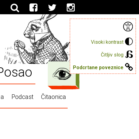
Visoki kontrast
Čitljiv slog
Posao
Podcrtane poveznice
ga
Podcast
Čitaonica