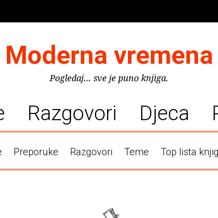
Moderna vremena
Pogledaj... sve je puno knjiga.
e
Razgovori
Djeca
e
Preporuke
Razgovori
Teme
Top lista knji