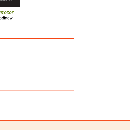
prozor
lodinow