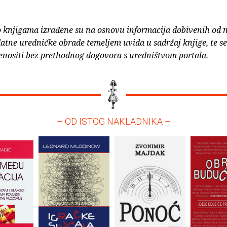
o knjigama izrađene su na osnovu informacija dobivenih od 
atne uredničke obrade temeljem uvida u sadržaj knjige, te s
enositi bez prethodnog dogovora s uredništvom portala.
– OD ISTOG NAKLADNIKA –