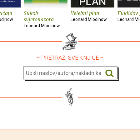
lučaja
Sukob
Velebni plan
Euklidov 
svjetonazora
odinow
Leonard Mlodinow
Leonard M
Leonard Mlodinow
– PRETRAŽI SVE KNJIGE –