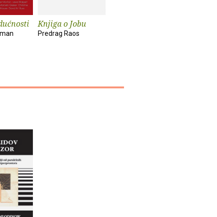
dućnosti
Knjiga o Jobu
Ponovno
Napokon
otkrivanje života
brucošic
kman
Predrag Raos
Anthony De Mello
Nada Mihel