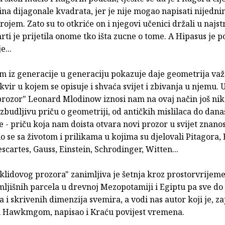
ina dijagonale kvadrata, jer je nije mogao napisati nijedn
ojem. Zato su to otkriće on i njegovi učenici držali u najst
mrti je prijetila onome tko išta zucne o tome. A Hipasus je 
e...
m iz generacije u generaciju pokazuje daje geometrija va
vir u kojem se opisuje i shvaća svijet i zbivanja u njemu. U
prozor" Leonard Mlodinow iznosi nam na ovaj način još ni
zbudljivu priču o geometriji, od antičkih mislilaca do dana
- priču koja nam doista otvara novi prozor u svijet znanos
se sa životom i prilikama u kojima su djelovali Pitagora, 
escartes, Gauss, Einstein, Schrodinger, Witten...
klidovog prozora" zanimljiva je šetnja kroz prostorvrijeme
ljišnih parcela u drevnoj Mezopotamiji i Egiptu pa sve do 
 i skrivenih dimenzija svemira, a vodi nas autor koji je, z
Hawkmgom, napisao i Kraću povijest vremena.