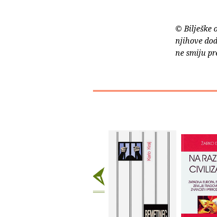
© Bilješke 
njihove dod
ne smiju pr