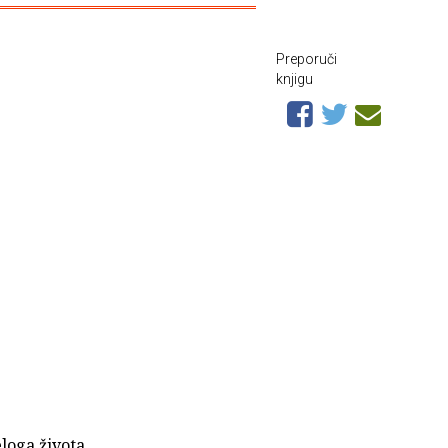
Preporuči
knjigu
eloga života