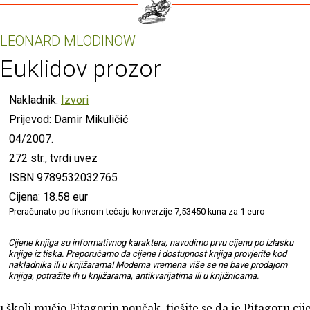
LEONARD MLODINOW
Euklidov prozor
Nakladnik:
Izvori
Prijevod: Damir Mikuličić
04/2007.
272 str., tvrdi uvez
ISBN 9789532032765
Cijena: 18.58 eur
Preračunato po fiksnom tečaju konverzije 7,53450 kuna za 1 euro
Cijene knjiga su informativnog karaktera, navodimo prvu cijenu po izlasku
knjige iz tiska. Preporučamo da cijene i dostupnost knjiga provjerite kod
nakladnika ili u knjižarama! Moderna vremena više se ne bave prodajom
knjiga, potražite ih u knjižarama, antikvarijatima ili u knjižnicama.
u školi mučio Pitagorin poučak, tješite se da je Pitagoru cij