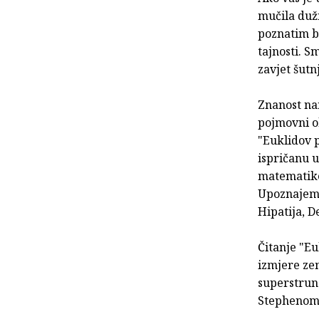
mučila duž
poznatim br
tajnosti. S
zavjet šutnj
Znanost na
pojmovni ok
"Euklidov 
ispričanu u
matematike 
Upoznajemo 
Hipatija, D
Čitanje "Eu
izmjere zem
superstruna
Stephenom 