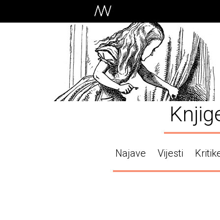
Knjig
Najave
Vijesti
Kritik