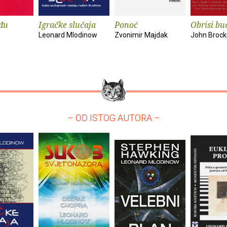
đu
Igračke slučaja
Ponoć
Obrisi bu
Leonard Mlodinow
Zvonimir Majdak
John Broc
– OD ISTOG AUTORA –