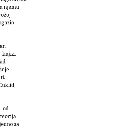
im njemu
rožoj
pogazio
žan
 knjizi
kad
šnje
ti.
Euklid,
, od
teorija
ajedno sa