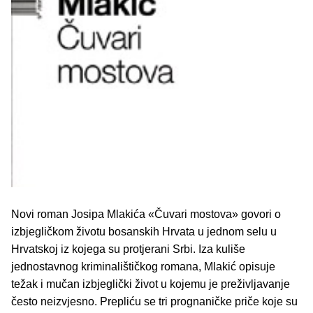
Novi roman Josipa Mlakića «Čuvari mostova» govori o
izbjegličkom životu bosanskih Hrvata u jednom selu u
Hrvatskoj iz kojega su protjerani Srbi. Iza kuliše
jednostavnog kriminalištičkog romana, Mlakić opisuje
težak i mučan izbjeglički život u kojemu je preživljavanje
često neizvjesno. Prepliću se tri prognaničke priče koje su