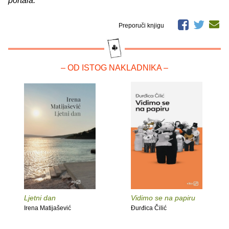
portala.
Preporuči knjigu
– OD ISTOG NAKLADNIKA –
Ljetni dan
Vidimo se na papiru
Irena Matijašević
Đurđica Čilić