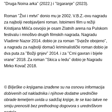
"Druga Noina arka" (2022.) i "Izgaranje" (2023).
Roman "Živi i mrtvi" donio mu je 2002. V.B.Z.-ovu nagradu
za najbolji neobjavljeni roman. Istoimeni film u režiji
Kristijana Milića osvojio je osam Zlatnih arena na Pulskom
festivalu i mnoštvo drugih filmskih nagrada. Nagradu
Vladimir Nazor 2014. dobio je za roman "Svježe obojeno",
a nagradu za najbolji domaći kriminalistički roman dobio je
dva puta za "Božji gnjev" 2014. i za "Crni gavran i bijele
vrane" 2018. Za roman "Skica u ledu" dobio je Nagradu
Mirko Kovač 2018.
© Bilješke o knjigama izrađene su na osnovu informacija
dobivenih od nakladnika i njihove dodatne uredničke
obrade temeljem uvida u sadržaj knjige, te se kao takve ne
smiju prenositi bez prethodnog dogovora s uredništvom