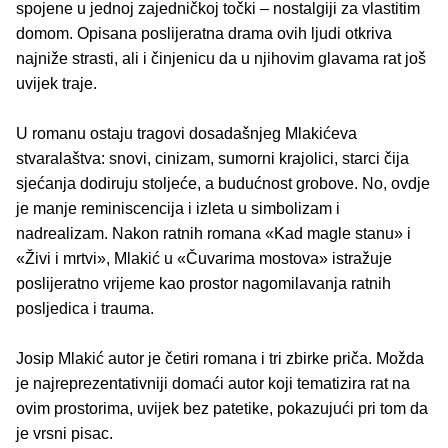
spojene u jednoj zajedničkoj točki – nostalgiji za vlastitim
domom. Opisana poslijeratna drama ovih ljudi otkriva
najniže strasti, ali i činjenicu da u njihovim glavama rat još
uvijek traje.
U romanu ostaju tragovi dosadašnjeg Mlakićeva
stvaralaštva: snovi, cinizam, sumorni krajolici, starci čija
sjećanja dodiruju stoljeće, a budućnost grobove. No, ovdje
je manje reminiscencija i izleta u simbolizam i
nadrealizam. Nakon ratnih romana «Kad magle stanu» i
«Živi i mrtvi», Mlakić u «Čuvarima mostova» istražuje
poslijeratno vrijeme kao prostor nagomilavanja ratnih
posljedica i trauma.
Josip Mlakić autor je četiri romana i tri zbirke priča. Možda
je najreprezentativniji domaći autor koji tematizira rat na
ovim prostorima, uvijek bez patetike, pokazujući pri tom da
je vrsni pisac.