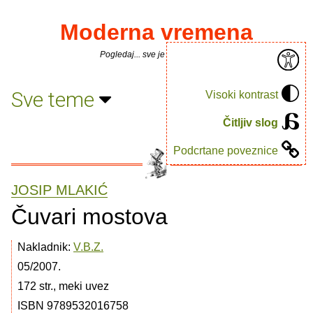
Moderna vremena
Pogledaj... sve je puno knjiga.
Sve teme
Visoki kontrast
Čitljiv slog
Podcrtane poveznice
JOSIP MLAKIĆ
Čuvari mostova
Nakladnik:
V.B.Z.
05/2007.
172 str., meki uvez
ISBN 9789532016758