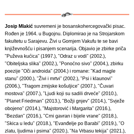
Josip Mlakić
suvremeni je bosanskohercegovački pisac.
Rođen je 1964. u Bugojnu. Diplomirao je na Strojarskom
fakultetu u Sarajevu. Živi u Gornjem Vakufu te se bavi
književnošću i pisanjem scenarija. Objavio je zbirke priča
"Puževa kućica" (1997.), "Odraz u vodi" (2002.),
"Obiteljska slika" (2002.), "Ponoćno sivo" (2004.), zbirku
poezije "Oči androida" (2004.) i romane: "Kad magle
stanu" (2000.), "Živi i mrtvi" (2002.), "Psi i klaunovi"
(2006.), "Tragom zmijske košuljice" (2007.), "Čuvari
mostova" (2007.), "Ljudi koji su sadili drveće" (2010.),
"Planet Friedman" (2013.), "Božji gnjev" (2014.), "Svježe
obojeno" (2014.), "Majstorović i Margarita" (2016.),
"Bezdan" (2016.), "Crni gavran i bijele vrane" (2018.),
"Skica u ledu" (2018.), "Evanđelje po Barabi" (2019.), "O
zlatu, ljudima i psima" (2020.), "Na Vrbasu tekija" (2021.),