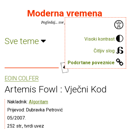
Moderna vremena
Pogledaj... sve je puno knjiga.
Sve teme
Visoki kontrast
Čitljiv slog
Podcrtane poveznice
EOIN COLFER
Artemis Fowl : Vječni Kod
Nakladnik:
Algoritam
Prijevod: Dubravka Petrović
05/2007.
252 str., tvrdi uvez