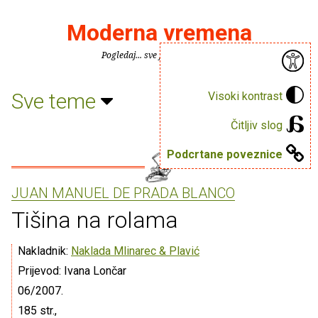
Moderna vremena
Pogledaj... sve je puno knjiga.
Sve teme
Visoki kontrast
Čitljiv slog
Podcrtane poveznice
JUAN MANUEL DE PRADA BLANCO
Tišina na rolama
Nakladnik:
Naklada Mlinarec & Plavić
Prijevod: Ivana Lončar
06/2007.
185 str.,