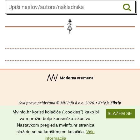
Moderna vremena
Sva prava pridržana © MV Info d.o.o. 2026. • Kriv je
Fiktiv
Mvinfo.hr koristi kolačiće („cookies“) kako bi
SLAŽEM SE
O nama
•
Pomoć
•
Uvjeti korištenja
•
RSS kanali
vam pružio bolje korisničko iskustvo.
Nastavkom pregleda mvinfo.hr stranica
Potraži nas na:
slažete se sa korištenjem kolačića.
Više
informacija