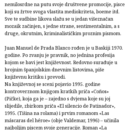
nemilosrdne na putu svoje društvene promocije, pisce
koji su žrtve svoga vlastita mediokriteta, boeme itd.
Sve te sudbine likova slažu se u jedan višeznačan
mozaik začinjen, s jedne strane, sentimentalnim, a s
druge, okrutnim, kriminalističkim proznim pismom.
Juan Manuel de Prada Blanco rođen je u Baskiji 1970.
godine. Po zvanju je pravnik, no jednina profesija
kojom se bavi jest književnost. Redovno surađuje u
brojnim španjolskim dnevnim listovima, piše
književnu kritiku i prevodi.
Na književnoj se sceni pojavio 1995. godine
kontroverznom knjigom kratkih priča «Coños»
(Pičke), koja ga je – zajedno s dvjema koje su joj
slijedile, zbirkom priča «El silencio de Patinador»,
1995. (Tišina na rolama) i prvim romanom «Las
máscaras del héroe» (obje Valdemar, 1996) – učinila
najboljim piscem svoje generacije. Roman «La