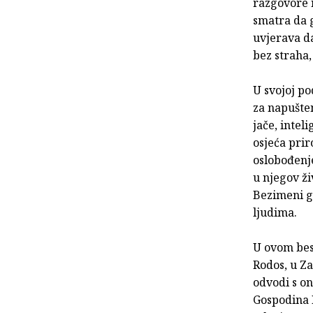
razgovore 
smatra da g
uvjerava da
bez straha,
U svojoj po
za napušte
jače, inteli
osjeća prir
oslobođenje
u njegov ži
Bezimeni gu
ljudima.
U ovom bes
Rodos, u Za
odvodi s o
Gospodina B