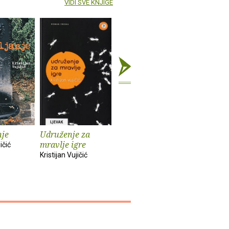
VIDI SVE KNJIGE
nje
Udruženje za
Gospodin
Welcome 
mravlje igre
Bezimeni
Croatia : 
ičić
jednog tu
Kristijan Vujičić
Kristijan Vujičić
vodiča
Kristijan Vu