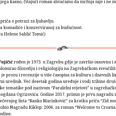
njega kasno, čitajući roman shvaćamo da mržnja nije i ne m
 priča o potrazi za ljubavlju.
na komadiće i konzerviranoj za budućnost.
ra Helene Sablić Tomić)
Vujičić
rođen je 1973. u Zagrebu gdje je završio osnovnu i 
plomirao filozofiju i religiologiju na Zagrebačkom sveučiliš
 je prozu i recenzije u više časopisa za kulturu i dnevnih li
ni urednik. Već desetak godina uređuje i vodi tribine dru
ke tematike pod nazivom “Paralelni svjetovi” u zagrebačko
 Bogdana Ogrizovića. Godine 2017. primio je prvu nagradu 
ečernjeg lista “Ranko Marinković” za kratku priču “Zid mor
dobio Nagradu Kiklop: 2006. za roman “Welcome to Croatia 
odine.