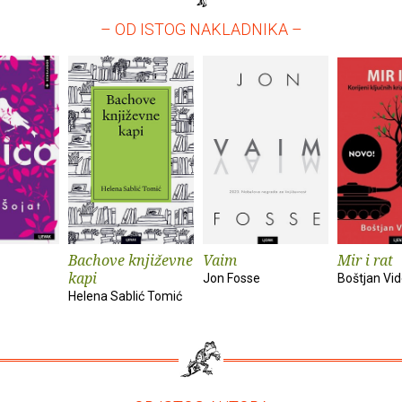
– OD ISTOG NAKLADNIKA –
Bachove književne
Vaim
Mir i rat
kapi
Jon Fosse
Boštjan Vi
Helena Sablić Tomić