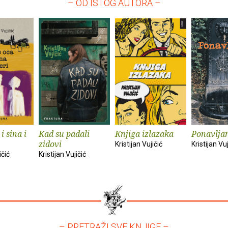
– OD ISTOG AUTORA –
i sina i
Kad su padali
Knjiga izlazaka
Ponavlja
zidovi
Kristijan Vujičić
Kristijan Vuj
ičić
Kristijan Vujičić
– PRETRAŽI SVE KNJIGE –