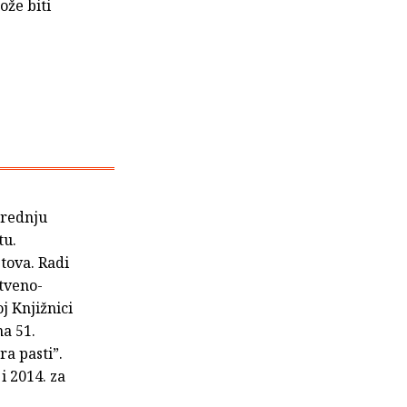
ože biti
srednju
tu.
stova. Radi
štveno-
j Knjižnici
na 51.
a pasti”.
i 2014. za