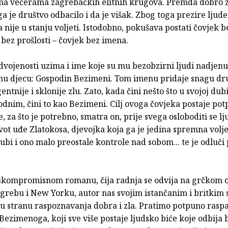
na večerama zagrebačkih elitnih krugova. Premda dobro 
a je društvo odbacilo i da je višak. Zbog toga prezire ljude
 nije u stanju voljeti. Istodobno, pokušava postati čovjek b
 bez prošlosti – čovjek bez imena.
dvojenosti uzima i ime koje su mu bezobzirni ljudi nadjen
nu djecu: Gospodin Bezimeni. Tom imenu pridaje snagu dr
gentnije i sklonije zlu. Zato, kada čini nešto što u svojoj dub
odnim, čini to kao Bezimeni. Cilj ovoga čovjeka postaje po
, za što je potrebno, smatra on, prije svega osloboditi se l
vot uđe Zlatokosa, djevojka koja ga je jedina spremna volje
bi i ono malo preostale kontrole nad sobom... te je odluči p
kompromisnom romanu, čija radnja se odvija na grčkom 
grebu i New Yorku, autor nas svojim istančanim i britkim 
nu stranu raspoznavanja dobra i zla. Pratimo potpuno rasp
ezimenoga, koji sve više postaje ljudsko biće koje odbija b