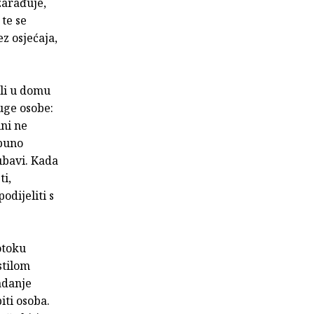
zarađuje,
 te se
ez osjećaja,
uli u domu
uge osobe:
ini ne
tpuno
jubavi. Kada
ti,
odijeliti s
otoku
stilom
adanje
iti osoba.