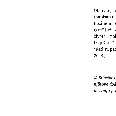
Objavio je 
(napisan u
Bezimeni” (
igre” (uži 
života” (po
Izvještaj O
“Kad su pad
2023.).
© Bilješke 
njihove dod
ne smiju pr