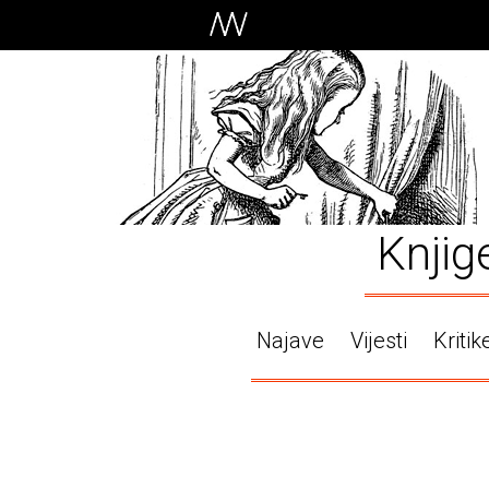
Knjig
Najave
Vijesti
Kritik