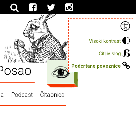
Visoki kontrast
Čitljiv slog
Posao
Podcrtane poveznice
ga
Podcast
Čitaonica