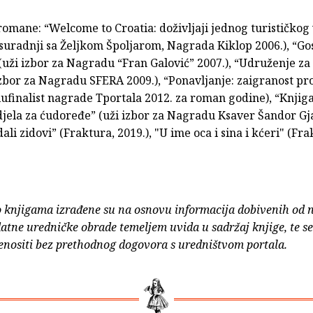
romane: “Welcome to Croatia: doživljaji jednog turističkog
 suradnji sa Željkom Špoljarom, Nagrada Kiklop 2006.), “G
uži izbor za Nagradu “Fran Galović” 2007.), “Udruženje za
izbor za Nagradu SFERA 2009.), “Ponavljanje: zaigranost pro
lufinalist nagrade Tportala 2012. za roman godine), “Knjiga
djela za ćudoređe” (uži izbor za Nagradu Ksaver Šandor Gja
ali zidovi” (Fraktura, 2019.), "U ime oca i sina i kćeri" (Fra
o knjigama izrađene su na osnovu informacija dobivenih od 
atne uredničke obrade temeljem uvida u sadržaj knjige, te s
enositi bez prethodnog dogovora s uredništvom portala.