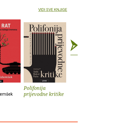
VIDI SVE KNJIGE
Polifonija
Prokleti muški
Iz života
prijevodne kritike
psa
demšek
Andrev Walden
Sander Kol