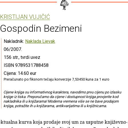
KRISTIJAN VUJIČIĆ
Gospodin Bezimeni
Nakladnik:
Naklada Ljevak
06/2007.
156 str., tvrdi uvez
ISBN 9789531788458
Cijena: 14.60 eur
Preračunato po fiksnom tečaju konverzije 7,53450 kuna za 1 euro
Cijene knjiga su informativnog karaktera, navodimo prvu cijenu po izlasku
knjige iz tiska. Preporučamo da cijene i dostupnost knjiga provjerite kod
nakladnika ili u knjižarama! Moderna vremena više se ne bave prodajom
knjiga, potražite ih u knjižarama, antikvarijatima ili u knjižnicama.
ektualna kurva koja prodaje svoj um za usputne književno-