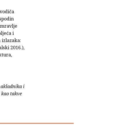
 vodiča
ospodin
 mravlje
ljeća i
 izlazaka:
lski 2016.),
ktura,
nakladnika i
e kao takve