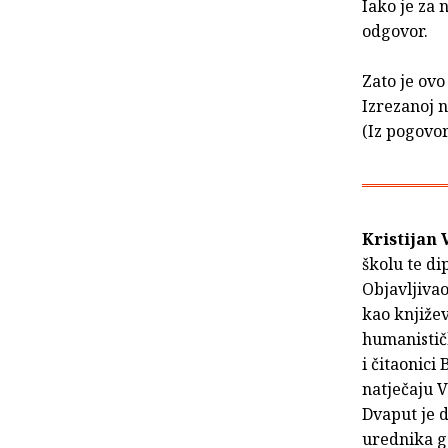
Iako je za 
odgovor.
Zato je ovo
Izrezanoj 
(Iz pogovo
Kristijan 
školu te di
Objavljivao
kao književ
humanistič
i čitaonici
natječaju V
Dvaput je 
urednika g