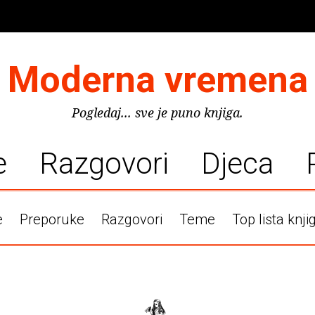
Moderna vremena
Pogledaj... sve je puno knjiga.
e
Razgovori
Djeca
e
Preporuke
Razgovori
Teme
Top lista knji