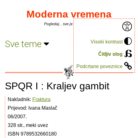
Moderna vremena
Pogledaj... sve je puno knjiga.
Sve teme
Visoki kontrast
Čitljiv slog
Podcrtane poveznice
SPQR I : Kraljev gambit
Nakladnik:
Fraktura
Prijevod: Ivana Maslač
06/2007.
328 str., meki uvez
ISBN 9789532660180