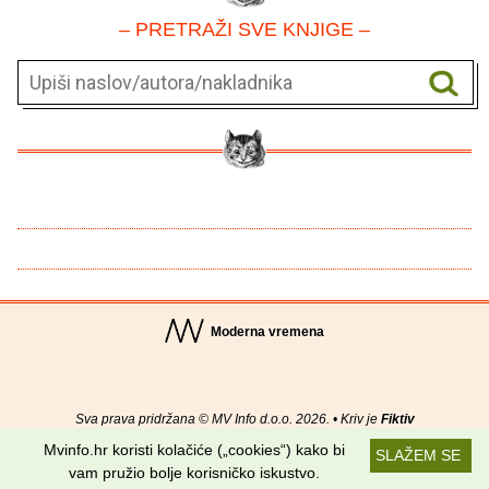
– PRETRAŽI SVE KNJIGE –
Moderna vremena
Sva prava pridržana © MV Info d.o.o. 2026. • Kriv je
Fiktiv
Mvinfo.hr koristi kolačiće („cookies“) kako bi
SLAŽEM SE
O nama
•
Pomoć
•
Uvjeti korištenja
•
RSS kanali
vam pružio bolje korisničko iskustvo.