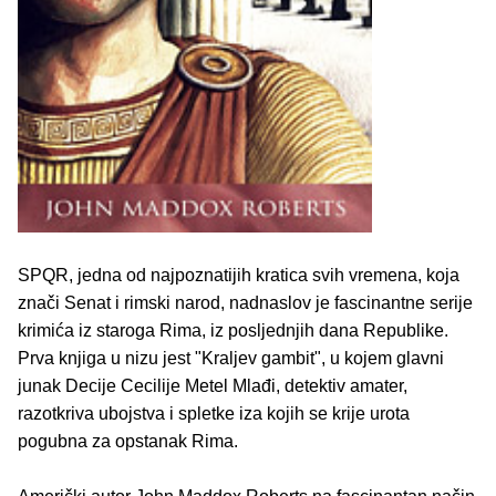
SPQR, jedna od najpoznatijih kratica svih vremena, koja
znači Senat i rimski narod, nadnaslov je fascinantne serije
krimića iz staroga Rima, iz posljednjih dana Republike.
Prva knjiga u nizu jest "Kraljev gambit", u kojem glavni
junak Decije Cecilije Metel Mlađi, detektiv amater,
razotkriva ubojstva i spletke iza kojih se krije urota
pogubna za opstanak Rima.