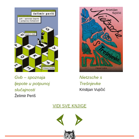
Gvb – spoznaja
Nietzsche s
ljepote u potpunoj
Trešnjevke
slučajnosti
Kristijan Vujičić
Želimir Periš
VIDI SVE KNJIGE