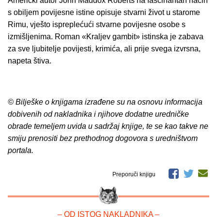
Američki autor John Maddox Roberts na fascinantan način
s obiljem povijesne istine opisuje stvarni život u starome
Rimu, vješto ispreplećući stvarne povijesne osobe s
izmišljenima. Roman «Kraljev gambit» istinska je zabava
za sve ljubitelje povijesti, krimića, ali prije svega izvrsna,
napeta štiva.
© Bilješke o knjigama izrađene su na osnovu informacija
dobivenih od nakladnika i njihove dodatne uredničke
obrade temeljem uvida u sadržaj knjige, te se kao takve ne
smiju prenositi bez prethodnog dogovora s uredništvom
portala.
Preporuči knjigu
– OD ISTOG NAKLADNIKA –