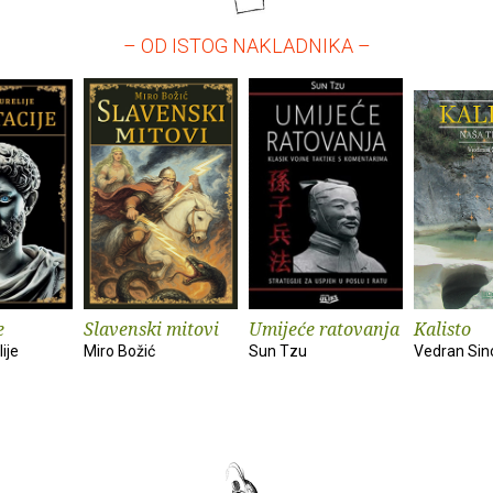
– OD ISTOG NAKLADNIKA –
e
Slavenski mitovi
Umijeće ratovanja
Kalisto
ije
Miro Božić
Sun Tzu
Vedran Sin