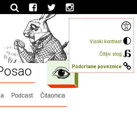
Visoki kontrast
Čitljiv slog
Posao
Podcrtane poveznice
ga
Podcast
Čitaonica