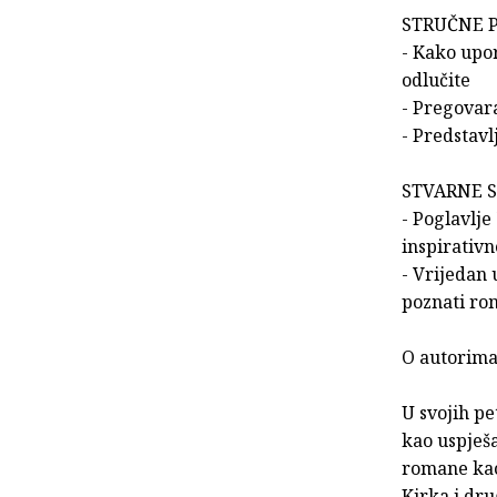
STRUČNE 
- Kako upor
odlučite
- Pregovar
- Predstavl
STVARNE 
- Poglavlje
inspirativ
- Vrijedan 
poznati rom
O autorima
U svojih pe
kao uspješa
romane kao 
Kirka i dru