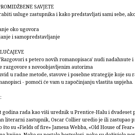
PROMIDŽBENE SAVJETE
abiti usluge zastupnika i kako predstavljati sami sebe, ako
anje oko ugovora
janje i samopredstavljanje
SLUČAJEVE
 'Razgovori s petero novih romanopisaca' nudi nadahnute i
ne razgovore s novoobjavljenim autorima
uvid u radne metode, stavove i posebne strategije koje su r
anopisci - pomoći će vam u započinjanju vlastita uspjeha.
:
t godina rada kao viši urednik u Prentice-Halu i dvadeset 
n literarni zastupnik, Oscar Collier uredio je ili zastupao 
što su «Fields of fire» Jamesa Webba, «Old House of Fear»
ge knjige. Neke su postale bestseleri, neke su doživjele p