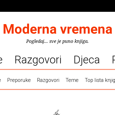
Moderna vremena
Pogledaj... sve je puno knjiga.
e
Razgovori
Djeca
e
Preporuke
Razgovori
Teme
Top lista knji