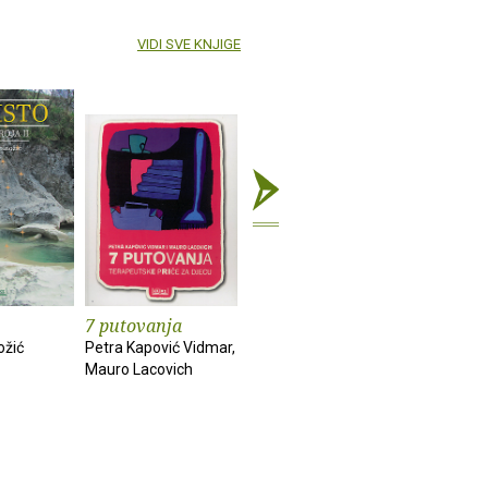
VIDI SVE KNJIGE
7 putovanja
Velike avanture
Naša Tro
malog Orehovića
ožić
Petra Kapović Vidmar,
Vedran Sin
Mauro Lacovich
Ljiljana Došen