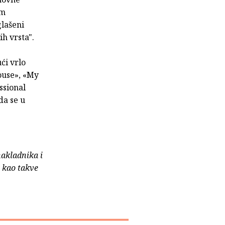
im
glašeni
ih vrsta".
ći vrlo
ouse», «My
ssional
da se u
nakladnika i
e kao takve