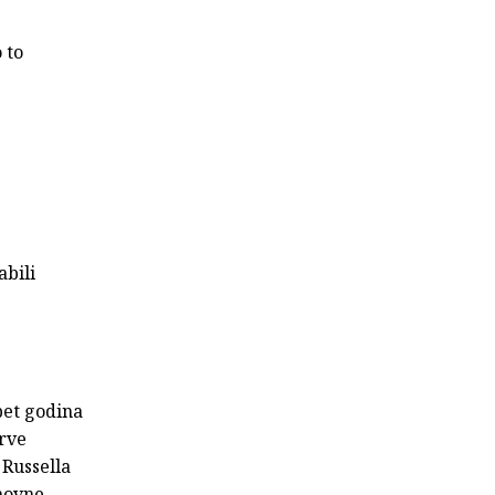
 to
abili
pet godina
prve
 Russella
onovne