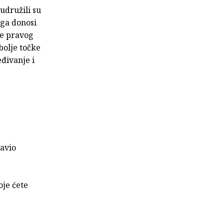
 udružili su
iga donosi
je pravog
bolje točke
eđivanje i
tavio
oje ćete