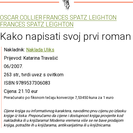
OSCAR COLLIER
FRANCES SPATZ LEIGHTON
FRANCES SPATZ LEIGHTON
Kako napisati svoj prvi roman
Nakladnik:
Naklada Uliks
Prijevod: Katarina Travašić
06/2007.
263 str., tvrdi uvez s ovitkom
ISBN 9789537306083
Cijena: 21.10 eur
Preračunato po fiksnom tečaju konverzije 7,53450 kuna za 1 euro
Cijene knjiga su informativnog karaktera, navodimo prvu cijenu po izlasku
knjige iz tiska. Preporučamo da cijene i dostupnost knjiga provjerite kod
nakladnika ili u knjižarama! Moderna vremena više se ne bave prodajom
knjiga, potražite ih u knjižarama, antikvarijatima ili u knjižnicama.