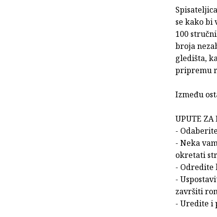
Spisateljic
se kako bi 
100 stručni
broja nezab
gledišta, k
pripremu r
Između osta
UPUTE ZA 
- Odaberite
- Neka vam 
okretati st
- Odredite 
- Uspostav
završiti r
- Uredite i