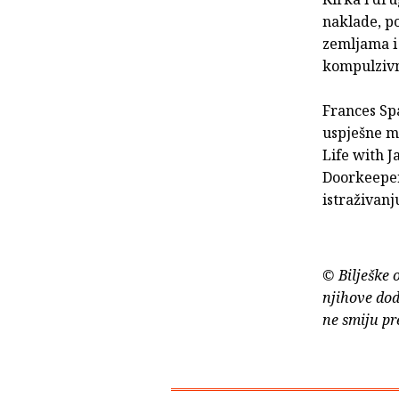
naklade, po
zemljama i
kompulzivni
Frances Spa
uspješne m
Life with J
Doorkeeper»
istraživanj
© Bilješke 
njihove dod
ne smiju pr