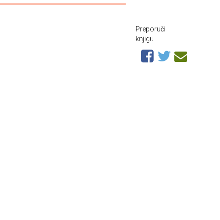
Preporuči
knjigu