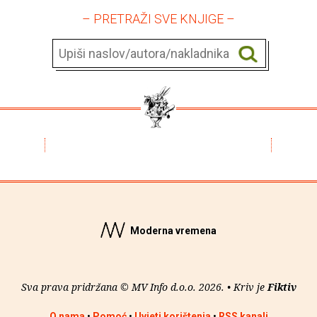
– PRETRAŽI SVE KNJIGE –
Moderna vremena
Sva prava pridržana © MV Info d.o.o. 2026. • Kriv je
Fiktiv
O nama
•
Pomoć
•
Uvjeti korištenja
•
RSS kanali