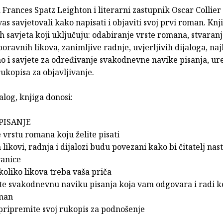
a Frances Spatz Leighton i literarni zastupnik Oscar Collier
vas savjetovali kako napisati i objaviti svoj prvi roman. Knj
h savjeta koji uključuju: odabiranje vrste romana, stvaran
oravnih likova, zanimljive radnje, uvjerljivih dijaloga, naj
ao i savjete za određivanje svakodnevne navike pisanja, ur
ukopisa za objavljivanje.
log, knjiga donosi:
PISANJE
 vrstu romana koju želite pisati
likovi, radnja i dijalozi budu povezani kako bi čitatelj nas
ranice
koliko likova treba vaša priča
ite svakodnevnu naviku pisanja koja vam odgovara i radi k
oman
 pripremite svoj rukopis za podnošenje