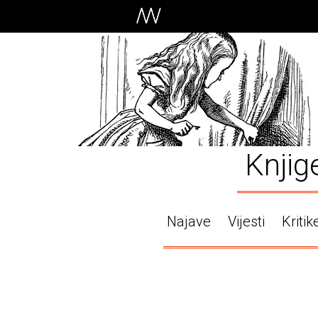
Knjig
Najave
Vijesti
Kritik