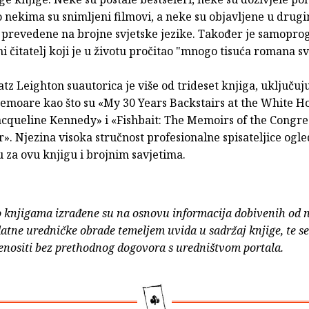
 nekima su snimljeni filmovi, a neke su objavljene u drug
 prevedene na brojne svjetske jezike. Također je samopro
 čitatelj koji je u životu pročitao "mnogo tisuća romana sv
tz Leighton suautorica je više od trideset knjiga, uključuju
emoare kao što su «My 30 Years Backstairs at the White H
acqueline Kennedy» i «Fishbait: The Memoirs of the Congre
. Njezina visoka stručnost profesionalne spisateljice ogle
u za ovu knjigu i brojnim savjetima.
o knjigama izrađene su na osnovu informacija dobivenih od 
atne uredničke obrade temeljem uvida u sadržaj knjige, te s
enositi bez prethodnog dogovora s uredništvom portala.