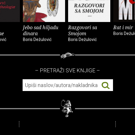
Jebo sad hiljadu
Razgovori sa
Rat i mir
ae
dinara
Smojom
Boris Dežul
ović
Boris Dežulović
Boris Dežulović
– PRETRAŽI SVE KNJIGE –