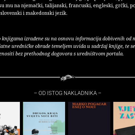
u mu na njemački, talijanski, francuski, engleski, grčki, po
 slovenski i makedonski jezik.
o knjigama izrađene su na osnovu informacija dobivenih od 
atne uredničke obrade temeljem uvida u sadržaj knjige, te s
enositi bez prethodnog dogovora s uredništvom portala.
– OD ISTOG NAKLADNIKA –