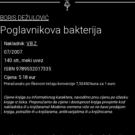
BORIS DEŽULOVIĆ
Poglavnikova bakterija
Nakladnik:
V.B.Z.
07/2007.
140 str., meki uvez
ISBN 9789532017335
Cijena: 5.18 eur
Preračunato po fiksnom tečaju konverzije 7,53450 kuna za 1 euro
Cijene knjiga su informativnog karaktera, navodimo prvu cijenu po izlasku
knjige iz tiska. Preporučamo da cijene i dostupnost knjiga provjerite kod
nakladnika ili u knjižarama! Moderna vremena više se ne bave prodajom
knjiga, potražite ih u knjižarama, antikvarijatima ili u knjižnicama.