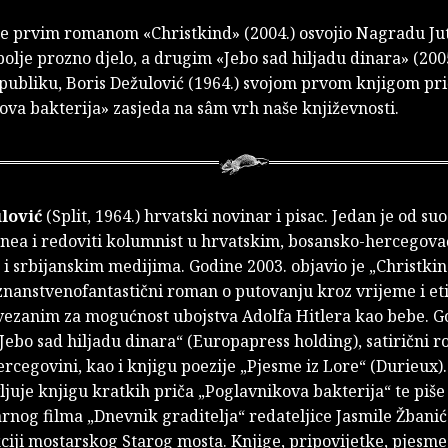
je prvim romanom «Christkind» (2004.) osvojio Nagradu Ju
jbolje prozno djelo, a drugim «Jebo sad hiljadu dinara» (2005
 publiku, Boris Dežulović (1964.) svojom prvom knjigom pr
ova bakterija» zasjeda na sâm vrh naše književnosti.
lović
(Split, 1964.) hrvatski novinar i pisac. Jedan je od su
unea i redoviti kolumnist u hrvatskim, bosansko-hercegov
i srbijanskim medijima. Godine 2003. objavio je „Christki
 znanstvenofantastični roman o putovanju kroz vrijeme i et
ezanim za mogućnost ubojstva Adolfa Hitlera kao bebe. G
„Jebo sad hiljadu dinara“ (Europapress holding), satirični 
ercegovini, kao i knjigu poezije „Pjesme iz Lore“ (Durieux)
ljuje knjigu kratkih priča „Poglavnikova bakterija“ te piše
nog filma „Dnevnik graditelja“ redateljice Jasmile Žbanić
iji mostarskog Starog mosta. Knjige, pripovijetke, pjesme 