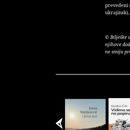
prevedeni s
ukrajinski,
© Bilješke 
njihove dod
ne smiju pr