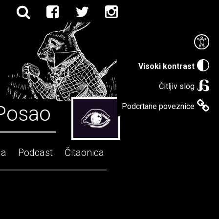
Visoki kontrast
Čitljiv slog
Posao
Podcrtane poveznice
ga
Podcast
Čitaonica