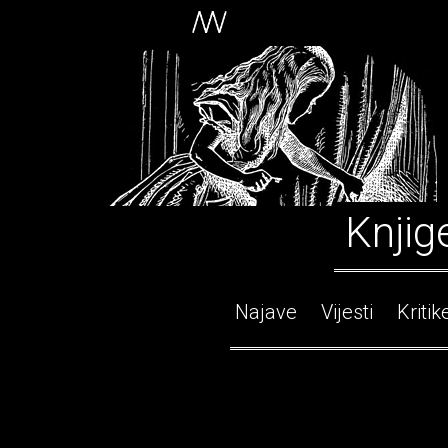
Knjig
Najave
Vijesti
Kritik