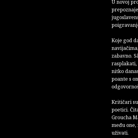
U novoj pro
prepoznaje
jugoslavens
poigravanj
Koje god da
navijačima
zabavno. Sâ
rasplakati,
nitko danas
poante s on
odgovorno
Kritičari s
poetici. Či
Groucha Ma
među one, i
uživati.