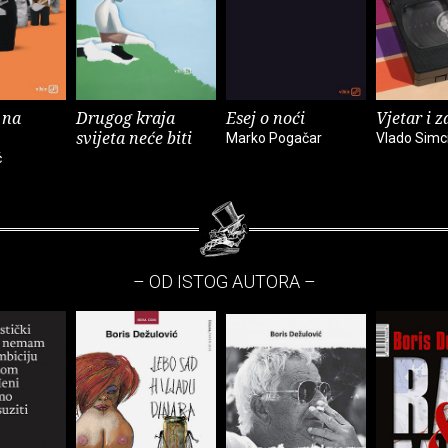
 na
Drugog kraja
Esej o noći
Vjetar i z
svijeta neće biti
Marko Pogačar
Vlado Simc
ć
– OD ISTOG AUTORA –