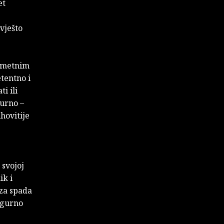
et
vješto
gometnim
tentno i
i ili
gurno –
hovitije
 svojoj
ik i
za spada
igurno