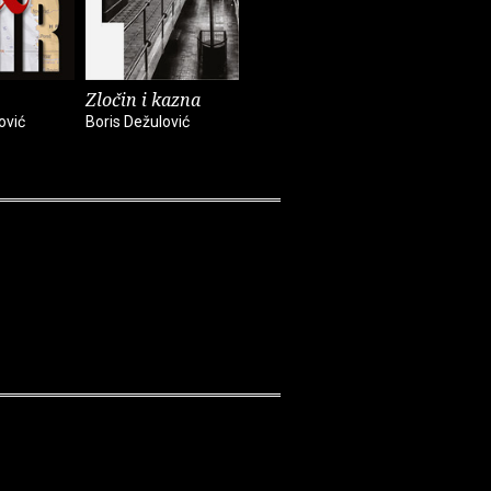
Zločin i kazna
Crveno i crno
Ugovor s
ović
Boris Dežulović
Boris Dežulović
Boris Dežul