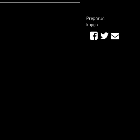
Preporuči
knjigu