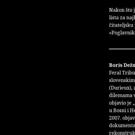
Nakon što 
lista za na
čitateljsku
«Poglavnik
Boris Dežu
Feral Trib
slovenskim 
(Durieux),
dilemama v
objavio je 
u Bosni i H
2007. objav
dokumentar
rekonstrukc