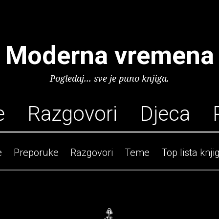
Moderna vremena
Pogledaj... sve je puno knjiga.
e
Razgovori
Djeca
e
Preporuke
Razgovori
Teme
Top lista knji