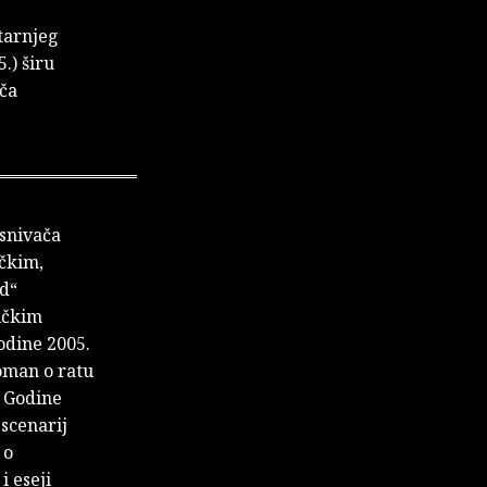
tarnjeg
.) širu
iča
osnivača
ačkim,
nd“
ičkim
odine 2005.
roman o ratu
. Godine
 scenarij
 o
i eseji