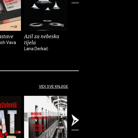
astave
Azil za nebeska
Chinook
Spiderm
tijela
ich Vava
Bekim Sejranović
Zoran Feri
Lana Derkač
VIDI SVE KNJIGE