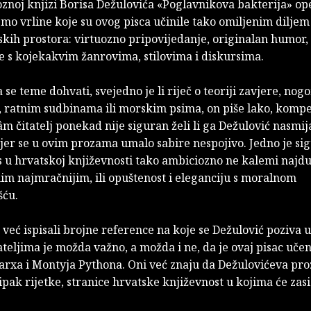
znoj knjizi Borisa Dežulovića «Poglavnikova bakterija» op
mo vrline koje su ovog pisca učinile tako omiljenim diljem
kih prostora: virtuozno pripovijedanje, originalan humor, 
e s kojekakvim žanrovima, stilovima i diskursima.
 se teme dohvati, svejedno je li riječ o teoriji zavjere, no
, ratnim sudbinama ili morskim psima, on piše lako, kompe
m čitatelj ponekad nije siguran želi li ga Dežulović nasmijat
 jer se u ovim prozama umalo sabire nespojivo. Jedno je si
 u hrvatskoj književnosti tako ambiciozno ne kalemi najdu
im najmračnijim, ili opuštenost i eleganciju s moralnom
šću.
u već ispisali brojne reference na koje se Dežulović poziva u
tateljima je možda važno, a možda i ne, da je ovaj pisac učen
rxa i Montyja Pythona. Oni već znaju da Dežulovićeva pro
pak rijetke, stranice hrvatske književnost u kojima će zas