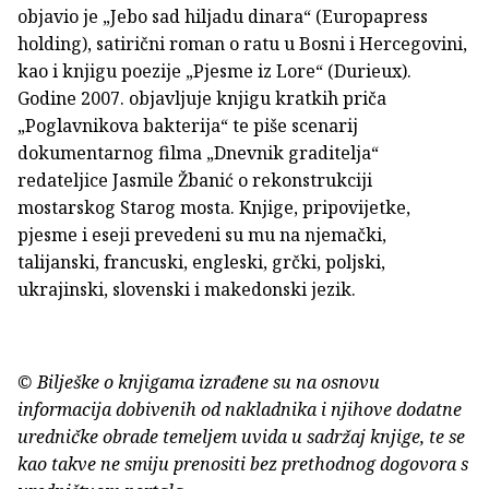
objavio je „Jebo sad hiljadu dinara“ (Europapress
holding), satirični roman o ratu u Bosni i Hercegovini,
kao i knjigu poezije „Pjesme iz Lore“ (Durieux).
Godine 2007. objavljuje knjigu kratkih priča
„Poglavnikova bakterija“ te piše scenarij
dokumentarnog filma „Dnevnik graditelja“
redateljice Jasmile Žbanić o rekonstrukciji
mostarskog Starog mosta. Knjige, pripovijetke,
pjesme i eseji prevedeni su mu na njemački,
talijanski, francuski, engleski, grčki, poljski,
ukrajinski, slovenski i makedonski jezik.
© Bilješke o knjigama izrađene su na osnovu
informacija dobivenih od nakladnika i njihove dodatne
uredničke obrade temeljem uvida u sadržaj knjige, te se
kao takve ne smiju prenositi bez prethodnog dogovora s