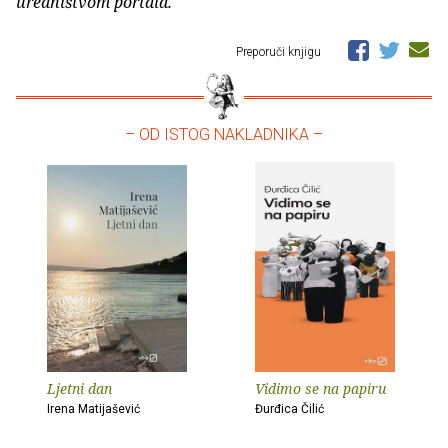
uredništvom portala.
Preporuči knjigu
– OD ISTOG NAKLADNIKA –
Ljetni dan
Vidimo se na papiru
Irena Matijašević
Đurđica Čilić