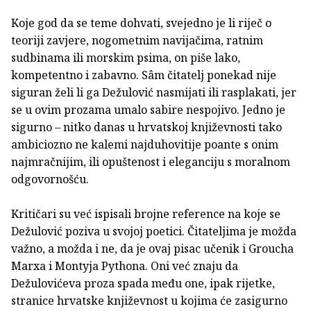
Koje god da se teme dohvati, svejedno je li riječ o
teoriji zavjere, nogometnim navijačima, ratnim
sudbinama ili morskim psima, on piše lako,
kompetentno i zabavno. Sâm čitatelj ponekad nije
siguran želi li ga Dežulović nasmijati ili rasplakati, jer
se u ovim prozama umalo sabire nespojivo. Jedno je
sigurno – nitko danas u hrvatskoj književnosti tako
ambiciozno ne kalemi najduhovitije poante s onim
najmračnijim, ili opuštenost i eleganciju s moralnom
odgovornošću.
Kritičari su već ispisali brojne reference na koje se
Dežulović poziva u svojoj poetici. Čitateljima je možda
važno, a možda i ne, da je ovaj pisac učenik i Groucha
Marxa i Montyja Pythona. Oni već znaju da
Dežulovićeva proza spada među one, ipak rijetke,
stranice hrvatske književnost u kojima će zasigurno