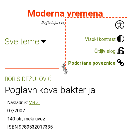
Moderna vremena
Pogledaj... sve je puno knjiga.
Sve teme
Visoki kontrast
Čitljiv slog
Podcrtane poveznice
BORIS DEŽULOVIĆ
Poglavnikova bakterija
Nakladnik:
V.B.Z.
07/2007.
140 str., meki uvez
ISBN 9789532017335