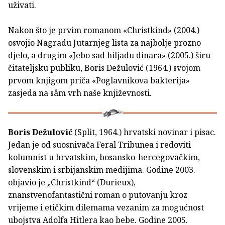
uživati.
Nakon što je prvim romanom «Christkind» (2004.)
osvojio Nagradu Jutarnjeg lista za najbolje prozno
djelo, a drugim «Jebo sad hiljadu dinara» (2005.) širu
čitateljsku publiku, Boris Dežulović (1964.) svojom
prvom knjigom priča «Poglavnikova bakterija»
zasjeda na sâm vrh naše književnosti.
Boris Dežulović
(Split, 1964.) hrvatski novinar i pisac.
Jedan je od suosnivača Feral Tribunea i redoviti
kolumnist u hrvatskim, bosansko-hercegovačkim,
slovenskim i srbijanskim medijima. Godine 2003.
objavio je „Christkind“ (Durieux),
znanstvenofantastični roman o putovanju kroz
vrijeme i etičkim dilemama vezanim za mogućnost
ubojstva Adolfa Hitlera kao bebe. Godine 2005.