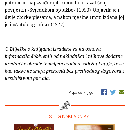
jednim od najizvođenijih komada u kazališnoj
povijesti i «Svjedokom optužbe» (1953). Objavila je i
dvije zbirke pjesama, a nakon njezine smrti izdana joj
je i «Autobiografija» (1977).
© Bilješke o knjigama izrađene su na osnovu
informacija dobivenih od nakladnika i njihove dodatne
uredničke obrade temeljem uvida u sadržaj knjige, te se
kao takve ne smiju prenositi bez prethodnog dogovora s
uredništvom portala.
Preporuči knjigu
– OD ISTOG NAKLADNIKA –