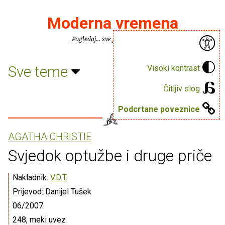
Moderna vremena
Pogledaj... sve je puno knjiga.
Sve teme
Visoki kontrast
Čitljiv slog
Podcrtane poveznice
AGATHA CHRISTIE
Svjedok optužbe i druge priče
Nakladnik:
V.D.T.
Prijevod: Danijel Tušek
06/2007.
248, meki uvez