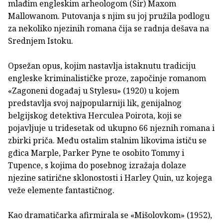
mlađim engleskim arheologom (Sir) Maxom
Mallowanom. Putovanja s njim su joj pružila podlogu
za nekoliko njezinih romana čija se radnja dešava na
Srednjem Istoku.
Opsežan opus, kojim nastavlja istaknutu tradiciju
engleske kriminalističke proze, započinje romanom
«Zagoneni događaj u Stylesu» (1920) u kojem
predstavlja svoj najpopularniji lik, genijalnog
belgijskog detektiva Herculea Poirota, koji se
pojavljuje u tridesetak od ukupno 66 njeznih romana i
zbirki priča. Među ostalim stalnim likovima ističu se
gđica Marple, Parker Pyne te osobito Tommy i
Tupence, s kojima do posebnog izražaja dolaze
njezine satirične sklonostosti i Harley Quin, uz kojega
veže elemente fantastičnog.
Kao dramatičarka afirmirala se «Mišolovkom» (1952),