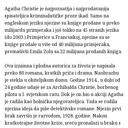
Agatha Christie je najpoznatija i najprodavanija
spisateljica kriminalističke proze ikad. Samo na
engleskom jeziku njezine su knjige prodane u preko
milijardu primjeraka i još toliko na 45 stranih jezika
(do 2003.) Primjerice u Francuskoj, njezine su se
knjige prodale u više od 40 milijuna primjeraka,
premašivši Emila Zolu sa 22 milijuna prodanih knjiga.
Ova iznimna i plodna autorica za života je napisala
preko 80 romana, kratkih priča i drama. Naobrazbu
je stekla u obiteljskom domu. Godine 1914., u dobi od
24 godine udaje se za Archibalda Christie, borbenog
pilota u I. svjetskom ratu. Dok je on bio u akciji Agatha
je radila kao bolnička njegovateljica. Tada se rodila
njezina ideja da piše detektivske romane. Njezin prvi
brak završio je razvodom, 1928. godine. Nakon
kratkotrajne životne krize, sreću pronalazi u braku s