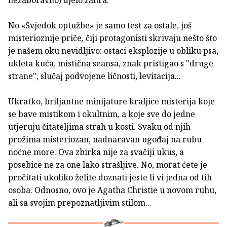
nezaboravno) djelo žanra.
No «Svjedok optužbe» je samo test za ostale, još
misterioznije priče, čiji protagonisti skrivaju nešto što
je našem oku nevidljivo: ostaci eksplozije u obliku psa,
ukleta kuća, mistična seansa, znak pristigao s "druge
strane", slučaj podvojene ličnosti, levitacija...
Ukratko, briljantne minijature kraljice misterija koje
se bave mistikom i okultnim, a koje sve do jedne
utjeruju čitateljima strah u kosti. Svaku od njih
prožima misteriozan, nadnaravan ugođaj na rubu
noćne more. Ova zbirka nije za svačiji ukus, a
posebice ne za one lako strašljive. No, morat ćete je
pročitati ukoliko želite doznati jeste li vi jedna od tih
osoba. Odnosno, ovo je Agatha Christie u novom ruhu,
ali sa svojim prepoznatljivim stilom...