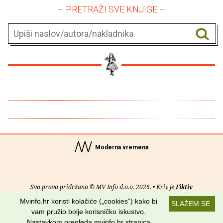
– PRETRAŽI SVE KNJIGE –
Moderna vremena
Sva prava pridržana © MV Info d.o.o. 2026. • Kriv je
Fiktiv
Mvinfo.hr koristi kolačiće („cookies“) kako bi
SLAŽEM SE
O nama
•
Pomoć
•
Uvjeti korištenja
•
RSS kanali
vam pružio bolje korisničko iskustvo.
Nastavkom pregleda mvinfo.hr stranica