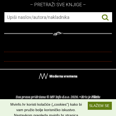
– PRETRAŽI SVE KNJIGE –
Moderna vremena
Sva prava pridržana © MV Info d.o.o. 2026. • Kriv je
Fiktiv
Mvinfo.hr koristi kolačiće („cookies“) kako bi
SLAŽEM SE
O nama
•
Pomoć
•
Uvjeti korištenja
•
RSS kanali
vam pružio bolje korisničko iskustvo.
Nastavkom pregleda mvinfo.hr stranica