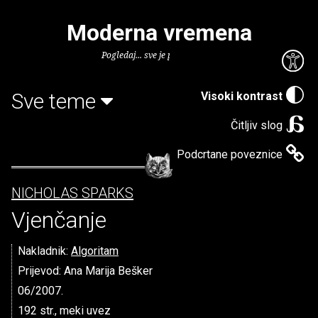
Moderna vremena
Pogledaj... sve je puno knjiga.
Sve teme
Visoki kontrast
Čitljiv slog
Podcrtane poveznice
NICHOLAS SPARKS
Vjenčanje
Nakladnik:
Algoritam
Prijevod: Ana Marija Bešker
06/2007.
192 str., meki uvez