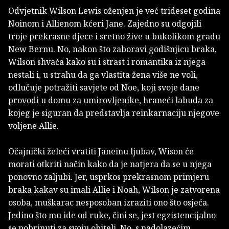
Odvjetnik Wilson Lewis oženjen je već trideset godina
Noinom i Allienom kćeri Jane. Zajedno su odgojili
troje prekrasne djece i sretno žive u bukolikom gradu
New Bernu. No, nakon što zaboravi godišnjicu braka,
Wilson shvaća kako su i strast i romantika iz njega
nestali i, u strahu da ga vlastita žena više ne voli,
odlučuje potražiti savjete od Noe, koji svoje dane
provodi u domu za umirovljenike, hraneći labuda za
kojeg je siguran da predstavlja reinkarnaciju njegove
voljene Allie.
Očajnički želeći vratiti Janeinu ljubav, Wison će
morati otkriti način kako da je natjera da se u njega
ponovno zaljubi. Jer, usprkos prekrasnom primjeru
braka kakav su imali Allie i Noah, Wilson je zatvorena
osoba, muškarac nesposoban izraziti ono što osjeća.
Jedino što mu ide od ruke, čini se, jest egzistencijalno
se pobrinuti za svoju obitelj. No, s nadolazećim