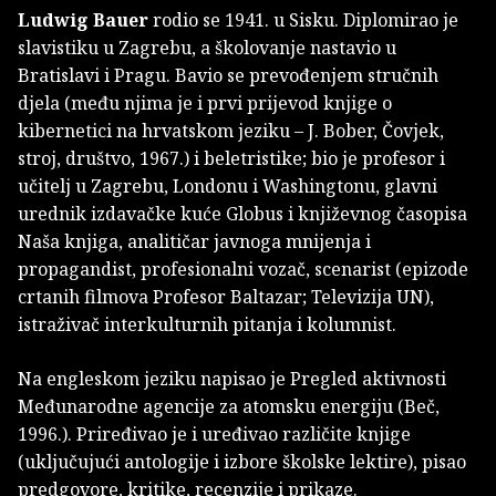
Ludwig Bauer
rodio se 1941. u Sisku. Diplomirao je
slavistiku u Zagrebu, a školovanje nastavio u
Bratislavi i Pragu. Bavio se prevođenjem stručnih
djela (među njima je i prvi prijevod knjige o
kibernetici na hrvatskom jeziku – J. Bober, Čovjek,
stroj, društvo, 1967.) i beletristike; bio je profesor i
učitelj u Zagrebu, Londonu i Washingtonu, glavni
urednik izdavačke kuće Globus i književnog časopisa
Naša knjiga, analitičar javnoga mnijenja i
propagandist, profesionalni vozač, scenarist (epizode
crtanih filmova Profesor Baltazar; Televizija UN),
istraživač interkulturnih pitanja i kolumnist.
Na engleskom jeziku napisao je Pregled aktivnosti
Međunarodne agencije za atomsku energiju (Beč,
1996.). Priređivao je i uređivao različite knjige
(uključujući antologije i izbore školske lektire), pisao
predgovore, kritike, recenzije i prikaze.