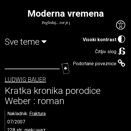
Moderna vremena
Pogledaj... sve je puno knjiga.
Sve teme
Visoki kontrast
Čitljiv slog
Podcrtane poveznice
LUDWIG BAUER
Kratka kronika porodice
Weber : roman
Nakladnik:
Fraktura
07/2007.
228 str., meki uvez