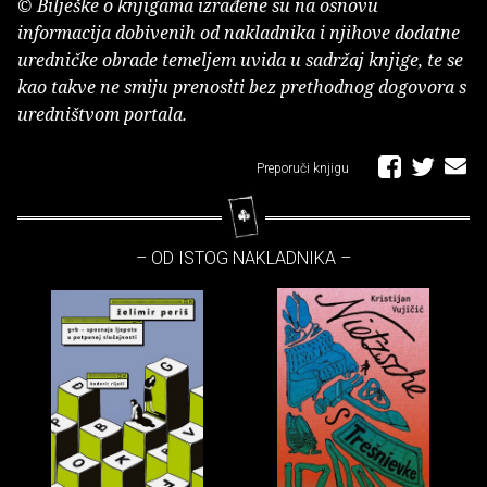
© Bilješke o knjigama izrađene su na osnovu
informacija dobivenih od nakladnika i njihove dodatne
uredničke obrade temeljem uvida u sadržaj knjige, te se
kao takve ne smiju prenositi bez prethodnog dogovora s
uredništvom portala.
Preporuči knjigu
– OD ISTOG NAKLADNIKA –