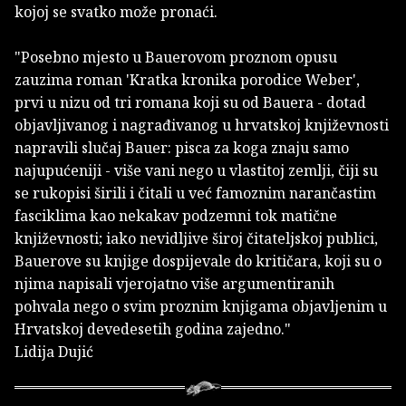
kojoj se svatko može pronaći.
"Posebno mjesto u Bauerovom proznom opusu
zauzima roman 'Kratka kronika porodice Weber',
prvi u nizu od tri romana koji su od Bauera - dotad
objavljivanog i nagrađivanog u hrvatskoj književnosti
napravili slučaj Bauer: pisca za koga znaju samo
najupućeniji - više vani nego u vlastitoj zemlji, čiji su
se rukopisi širili i čitali u već famoznim narančastim
fasciklima kao nekakav podzemni tok matične
književnosti; iako nevidljive široj čitateljskoj publici,
Bauerove su knjige dospijevale do kritičara, koji su o
njima napisali vjerojatno više argumentiranih
pohvala nego o svim proznim knjigama objavljenim u
Hrvatskoj devedesetih godina zajedno."
Lidija Dujić