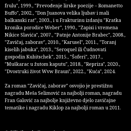
frulu", 1999., "Prevođenje lirske poezije – Romanetto
Buffo", 2002., "Don Juanova velika ljubav i mali
balkanski rat", 2003., i u Frakturinu izdanju "Kratka
kronika porodice Weber", 1990., "Zapisi i vremena
Nikice Slavića", 2007., "Patnje Antonije Brabec", 2008.,
"Zavičaj, zaborav", 2010., "Karusel", 2011., "Toranj
kiselih jabuka", 2013., "Seroquel ili Čudnovati
gospodin Kubitschek", 2015., "Šoferi", 2017.,
"Muškarac u žutom kaputu", 2018., "Repriza", 2020.,
"Dvostruki život Wvw Braun", 2022., "Kuća", 2024.
Za roman "Zavičaj, zaborav" osvojio je prestižnu
nagradu Meša Selimović za najbolji roman, nagradu
Fran Galović za najbolje književno djelo zavičajne
tematike i nagradu Kiklop za najbolji roman u 2011.