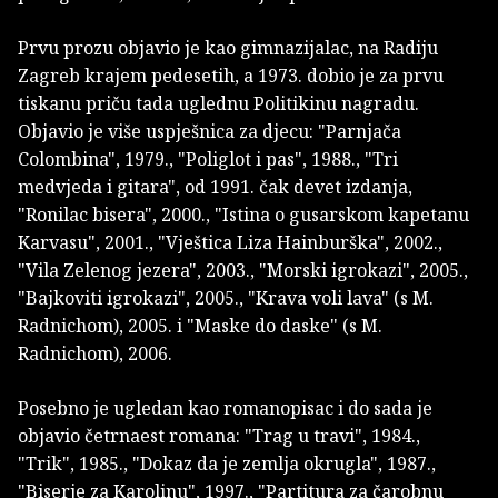
Prvu prozu objavio je kao gimnazijalac, na Radiju
Zagreb krajem pedesetih, a 1973. dobio je za prvu
tiskanu priču tada uglednu Politikinu nagradu.
Objavio je više uspješnica za djecu: "Parnjača
Colombina", 1979., "Poliglot i pas", 1988., "Tri
medvjeda i gitara", od 1991. čak devet izdanja,
"Ronilac bisera", 2000., "Istina o gusarskom kapetanu
Karvasu", 2001., "Vještica Liza Hainburška", 2002.,
"Vila Zelenog jezera", 2003., "Morski igrokazi", 2005.,
"Bajkoviti igrokazi", 2005., "Krava voli lava" (s M.
Radnichom), 2005. i "Maske do daske" (s M.
Radnichom), 2006.
Posebno je ugledan kao romanopisac i do sada je
objavio četrnaest romana: "Trag u travi", 1984.,
"Trik", 1985., "Dokaz da je zemlja okrugla", 1987.,
"Biserje za Karolinu", 1997., "Partitura za čarobnu