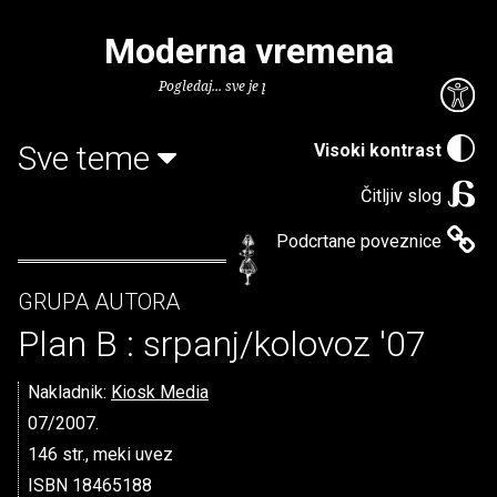
Moderna vremena
Pogledaj... sve je puno knjiga.
Sve teme
Visoki kontrast
Čitljiv slog
Podcrtane poveznice
GRUPA AUTORA
Plan B : srpanj/kolovoz '07
Nakladnik:
Kiosk Media
07/2007.
146 str., meki uvez
ISBN 18465188