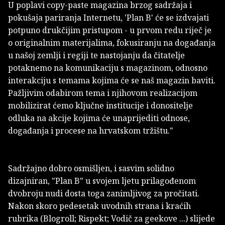
U poplavi copy-paste magazina brzog sadržaja i
pokušaja pariranja Internetu, 'Plan B' će se izdvajati
potpuno drukčijim pristupom - u prvom redu riječ je
o originalnim materijalima, fokusiranju na događanja
u našoj zemlji i regiji te nastojanju da čitatelje
potaknemo na komunikaciju s magazinom, odnosno
interakciju s temama kojima će se naš magazin baviti.
Pažljivim odabirom tema i njihovom realizacijom
mobilizirat ćemo ključne institucije i donositelje
odluka na akcije kojima će unaprijediti odnose,
događanja i procese na hrvatskom tržištu."
Sadržajno dobro osmišljen, i sasvim solidno
dizajniran, "Plan B" u svojem ljetu prilagođenom
dvobroju nudi dosta toga zanimljivog za pročitati.
Nakon skoro pedesetak uvodnih strana i kraćih
rubrika (Blogroll; Rispekt; Vodič za geekove ...) slijede