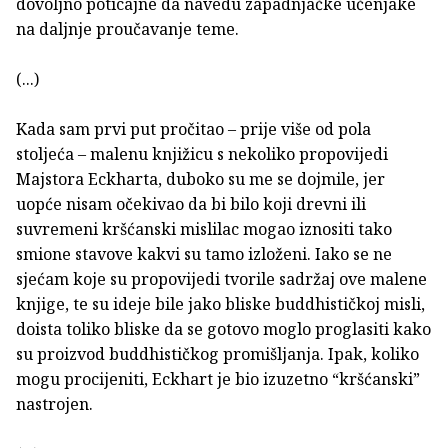
dovoljno poticajne da navedu zapadnjačke učenjake
na daljnje proučavanje teme.
(...)
Kada sam prvi put pročitao – prije više od pola
stoljeća – malenu knjižicu s nekoliko propovijedi
Majstora Eckharta, duboko su me se dojmile, jer
uopće nisam očekivao da bi bilo koji drevni ili
suvremeni kršćanski mislilac mogao iznositi tako
smione stavove kakvi su tamo izloženi. Iako se ne
sjećam koje su propovijedi tvorile sadržaj ove malene
knjige, te su ideje bile jako bliske buddhističkoj misli,
doista toliko bliske da se gotovo moglo proglasiti kako
su proizvod buddhističkog promišljanja. Ipak, koliko
mogu procijeniti, Eckhart je bio izuzetno “kršćanski”
nastrojen.