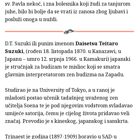
sv. Pavla nekoć, i zna bolesnika koji žudi za tanjurom
juhe, bilo bi bolje da se vrati iz zanosa zbog ljubavi i
posluži onoga u nuždi.
D.T. Suzuki ili punim imenom
Daisetsu Teitaro
Suzuki
, (rođen 18. listopada 1870. u Kanazawi, u
Japanu – umro 12. srpnja 1966. u Kamakuri) japanski
je stručnjak za budizam te mislioc koji se smatra
glavnim interpretatorom zen budizma na Zapadu.
Studirao je na University of Tokyo, a u ranoj je
mladosti postao učenik tadašnjeg uvaženog zen
učitelja Soena te je pod njegovim vodstvom svladavao
umijeće satorija, čemu je cijelog života pridavao veli
značaj. Prevodio je s kineskog, japanskog i sanskrta.
Trinaest je godina (1897-1909) boravio u SAD-u