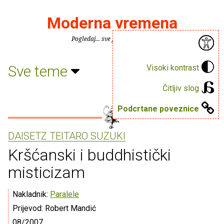
Moderna vremena
Pogledaj... sve je puno knjiga.
Sve teme
Visoki kontrast
Čitljiv slog
Podcrtane poveznice
DAISETZ TEITARO SUZUKI
Kršćanski i buddhistički
misticizam
Nakladnik:
Paralele
Prijevod: Robert Mandić
08/2007.