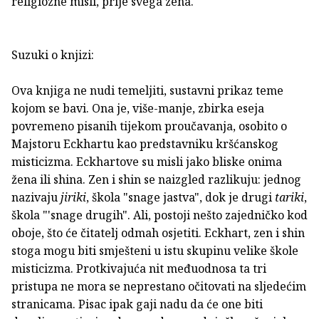
religiozne misli, prije svega zena.
Suzuki o knjizi:
Ova knjiga ne nudi temeljiti, sustavni prikaz teme
kojom se bavi. Ona je, više-manje, zbirka eseja
povremeno pisanih tijekom proučavanja, osobito o
Majstoru Eckhartu kao predstavniku kršćanskog
misticizma. Eckhartove su misli jako bliske onima
žena ili shina. Zen i shin se naizgled razlikuju: jednog
nazivaju
jiriki
, škola "snage jastva", dok je drugi
tariki
,
škola "'snage drugih". Ali, postoji nešto zajedničko kod
oboje, što će čitatelj odmah osjetiti. Eckhart, zen i shin
stoga mogu biti smješteni u istu skupinu velike škole
misticizma. Protkivajuća nit međuodnosa ta tri
pristupa ne mora se neprestano očitovati na sljedećim
stranicama. Pisac ipak gaji nadu da će one biti