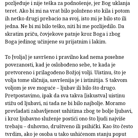
pozljeđuje i nije teška za podnošenje, jer Bog uklanja
teret. Ako bi mi na vrat bilo položeno sto kila i potom
ih netko drugi prebacio na svoj, isto mi je bilo sto ili
jedna. Ne bi mi bilo teško, niti bi me pozlijedilo. Da
skratim priču, čovjekove patnje kroz Boga i zbog
Boga jedinog učinjene su prijatnim i lakim.
To [volja] je savršeno i pravilno kad nema posebne
povezanosti, kad je oslobođeno sebe, te kada je
pretvoreno i prilagođeno Božjoj volji. Uistinu, što je
volja tome sličnija, savršenija je i istinitija. S takvom
voljom je sve moguće – ljubav ili bilo što drugo.
Pretpostavimo, ipak da sva takva [iskustva] uistinu
stižu od ljubavi, ni tada ne bi bilo najbolje. Moramo
prevladati zabavljenost ushitima zbog te bolje ljubavi,
i kroz ljubavno služenje postići ono što ljudi najviše
trebaju – duhovno, društveno ili psihički. Kao što često
tvrdim, ako je osoba u tako ushićenom stanju poput