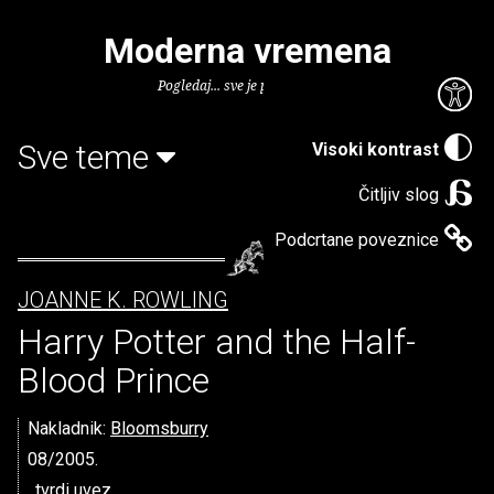
Moderna vremena
Pogledaj... sve je puno knjiga.
Sve teme
Visoki kontrast
Čitljiv slog
Podcrtane poveznice
JOANNE K. ROWLING
Harry Potter and the Half-
Blood Prince
Nakladnik:
Bloomsburry
08/2005.
, tvrdi uvez