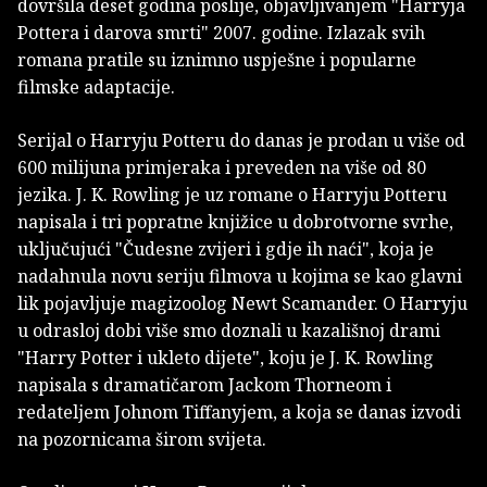
dovršila deset godina poslije, objavljivanjem "Harryja
Pottera i darova smrti" 2007. godine. Izlazak svih
romana pratile su iznimno uspješne i popularne
filmske adaptacije.
Serijal o Harryju Potteru do danas je prodan u više od
600 milijuna primjeraka i preveden na više od 80
jezika. J. K. Rowling je uz romane o Harryju Potteru
napisala i tri popratne knjižice u dobrotvorne svrhe,
uključujući "Čudesne zvijeri i gdje ih naći", koja je
nadahnula novu seriju filmova u kojima se kao glavni
lik pojavljuje magizoolog Newt Scamander. O Harryju
u odrasloj dobi više smo doznali u kazališnoj drami
"Harry Potter i ukleto dijete", koju je J. K. Rowling
napisala s dramatičarom Jackom Thorneom i
redateljem Johnom Tiffanyjem, a koja se danas izvodi
na pozornicama širom svijeta.