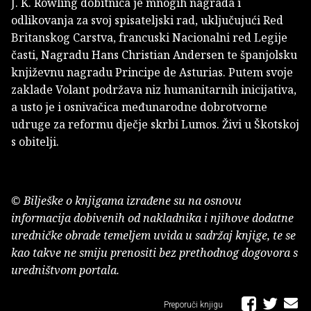
J. K. Rowling dobitnica je mnogih nagrada i
odlikovanja za svoj spisateljski rad, uključujući Red
Britanskog Carstva, francuski Nacionalni red Legije
časti, Nagradu Hans Christian Andersen te španjolsku
književnu nagradu Principe de Asturias. Putem svoje
zaklade Volant podržava niz humanitarnih inicijativa,
a usto je i osnivačica međunarodne dobrotvorne
udruge za reformu dječje skrbi Lumos. Živi u Škotskoj
s obitelji.
© Bilješke o knjigama izrađene su na osnovu
informacija dobivenih od nakladnika i njihove dodatne
uredničke obrade temeljem uvida u sadržaj knjige, te se
kao takve ne smiju prenositi bez prethodnog dogovora s
uredništvom portala.
Preporuči knjigu