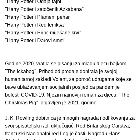
"Harry Potter i Odaja tajni"
"Harry Potter i zatočenik Azkabana"
"Harry Potter i Plameni pehar"
"Harry Potter i Red feniksa"
"Harry Potter i Princ miješane krvi"
"Harry Potter i Darovi smrti"
Godine 2020. vratila se pisanju za mlađu djecu bajkom
"The Ickabog". Prihod od prodaje donirala je svojoj
humanitarnoj zakladi Volant, za pomoć udrugama koje se
bave ublažavanjem socijalnih posljedica pandemije
bolesti COVID-19. Njezin najnoviji roman za djecu, "The
Christmas Pig", objavljen je 2021. godine.
J. K. Rowling dobitnica je mnogih nagrada i odlikovanja za
svoj spisateljski rad, uključujući Red Britanskog Carstva,
francuski Nacionalni red Legije časti, Nagradu Hans