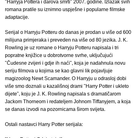
"Harryja Pottera i darova smrti" 2007. godine. Izlazak svih
romana pratile su iznimno uspješne i popularne filmske
adaptacije.
Serijal o Harryju Potteru do danas je prodan u više od 600
milijuna primjeraka i preveden na više od 80 jezika. J. K.
Rowling je uz romane o Harryju Potteru napisala i tri
popratne knjižice u dobrotvorne svrhe, uključujući
"Čudesne zvijeri i gdje ih naći", koja je nadahnula novu
seriju filmova u kojima se kao glavni lik pojavljuje
magizoolog Newt Scamander. O Harryju u odrasloj dobi
više smo doznali u kazališnoj drami "Harry Potter i ukleto
dijete", koju je J. K. Rowling napisala s dramatičarom
Jackom Thorneom i redateljem Johnom Tiffanyjem, a koja
se danas izvodi na pozornicama širom svijeta.
Ostali nastavci Harry Potter serijala: