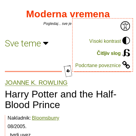
Moderna vremena
Pogledaj... sve je puno knjiga.
Sve teme
Visoki kontrast
Čitljiv slog
Podcrtane poveznice
JOANNE K. ROWLING
Harry Potter and the Half-
Blood Prince
Nakladnik:
Bloomsburry
08/2005.
, tvrdi uvez