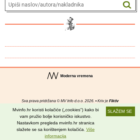
Moderna vremena
Sva prava pridržana © MV Info d.o.o. 2026. • Kriv je
Fiktiv
Mvinfo.hr koristi kolačiće („cookies“) kako bi
SLAŽEM SE
O nama
•
Pomoć
•
Uvjeti korištenja
•
RSS kanali
vam pružio bolje korisničko iskustvo.
Nastavkom pregleda mvinfo.hr stranica
Potraži nas na:
slažete se sa korištenjem kolačića.
Više
informacija