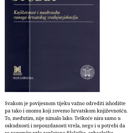
Svakom je povijesnom tijeku važno odrediti ishodište
pa tako i onomu koji zovemo hrvatskom književnošću.
To, međutim, nije nimalo lako. Teškoće nisu samo u
oskudnosti i nepouzdanosti vrela, nego i u potrebi da
se razumiju vrlo zapletena filološka, arheološka,