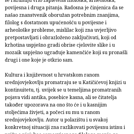
povijesna i druga pitanja. Radosna je činjenica da se
našao znanstvenik oboružan potrebnim znanjima,
filolog s dostatnom upućenošću u povijesne i
arheološke probleme, mislilac koji zna uvjerljivo
pretpostavljati i obrazloženo zaključivati, koji od
krhotina uspješno gradi obrise cjelovite slike i u
mozaik uspješno ugrađuje kamenčiće koji su pronašli
drugi i one koje je otkrio sam.
Kultura i književnost u hrvatskom ranom
srednjovjekovlju promatraju se u Katičićevoj knjizi u
kontinuitetu, tj. uvijek se u temeljima promatranih
pojava vidi antika, posebice kasna, ali se čitatelja
također upozorava na ono što će i u kasnijim
stoljećima živjeti, a počeci su mu u ranom
srednjovjekovlju. Autor u polazištu i u svakoj
konkretnoj situaciji zna razlikovati povijesnu istinu i