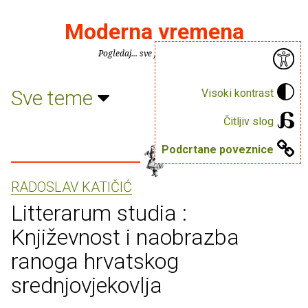
Moderna vremena
Pogledaj... sve je puno knjiga.
Sve teme
Visoki kontrast
Čitljiv slog
Podcrtane poveznice
RADOSLAV KATIČIĆ
Litterarum studia :
Književnost i naobrazba
ranoga hrvatskog
srednjovjekovlja