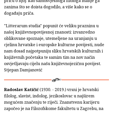
priču o njoj: kao samosvjesnoga filologa manje ga
zanima što se doista dogodilo, a više kako se o
događaju priča.
"Litterarum studia" popunit će veliku prazninu u
našoj književnopovijesnoj znanosti: izvanredno
oblikovane spoznaje, utemeljene na uranjanju u
cjelinu hrvatske i europske kulturne povijesti, nude
nam dosad najpotpuniju sliku hrvatskih kulturnih i
književnih početaka te samim tim na nov način
osvjetljavaju cijelu našu književnojezičnu povijest.
Stjepan Damjanović
Radoslav Katičić
(1930. - 2019.) vrsni je hrvatski
filolog, slavist, indolog, jezikoslovac u najširem
mogućem značenju te riječi. Znanstvenu karijeru
započeo je na Filozofskome fakultetu u Zagrebu, na