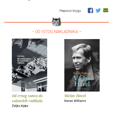
Preporuči knjigu
– OD ISTOG NAKLADNIKA –
Od crnog sunca do
Václav Havel
salonskih radikala
Kieran Williams
Željko Kipke