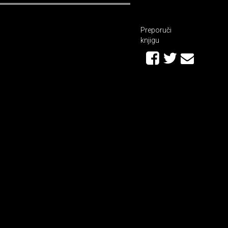
Preporuči
knjigu