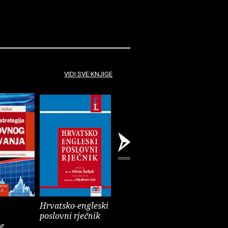
VIDI SVE KNJIGE
Hrvatsko-engleski
Analiza
Forex : k
poslovni rječnik
financijskih
uspješno 
g
izvještaja
devizam