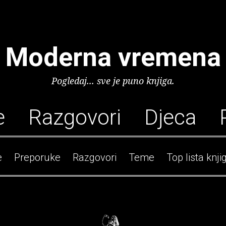
Moderna vremena
Pogledaj... sve je puno knjiga.
e
Razgovori
Djeca
e
Preporuke
Razgovori
Teme
Top lista knji