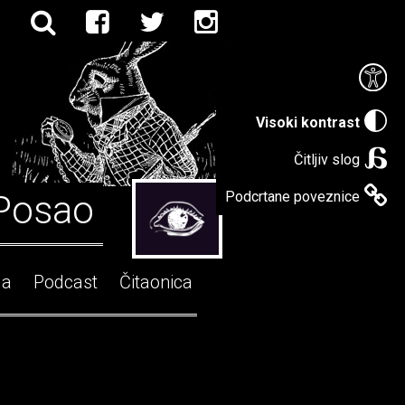
Visoki kontrast
Čitljiv slog
Posao
Podcrtane poveznice
ga
Podcast
Čitaonica