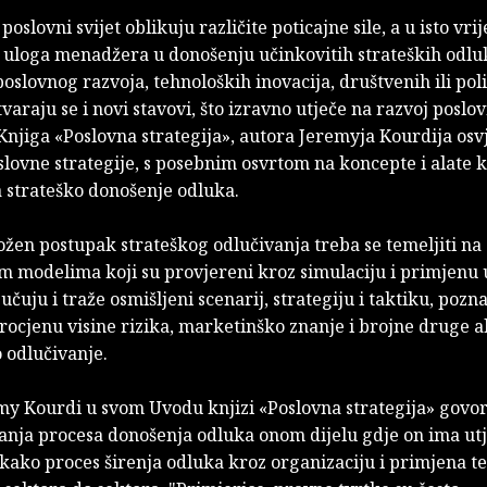
oslovni svijet oblikuju različite poticajne sile, a u isto vri
a uloga menadžera u donošenju učinkovitih strateških odlu
oslovnog razvoja, tehnoloških inovacija, društvenih ili poli
varaju se i novi stavovi, što izravno utječe na razvoj poslo
 Knjiga «Poslovna strategija», autora Jeremyja Kourdija osv
lovne strategije, s posebnim osvrtom na koncepte i alate k
a strateško donošenje odluka.
ožen postupak strateškog odlučivanja treba se temeljiti na
 modelima koji su provjereni kroz simulaciju i primjenu u
učuju i traže osmišljeni scenarij, strategiju i taktiku, pozn
procjenu visine rizika, marketinško znanje i brojne druge 
 odlučivanje.
my Kourdi u svom Uvodu knjizi «Poslovna strategija» govori
nja procesa donošenja odluka onom dijelu gdje on ima utje
kako proces širenja odluka kroz organizaciju i primjena t