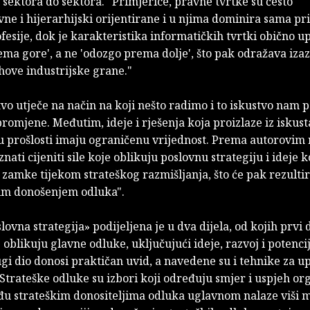
 sektora do sektora. "Primjerice, pravne tvrtke su često
ne i hijerarhijski orijentirane i u njima dominira sama pr
fesije, dok je karakteristika informatičkih tvrtki obično u
ma gore', a ne 'odozgo prema dolje', što pak odražava izaz
hove industrijske grane."
vo utječe na način na koji nešto radimo i to iskustvo nam
romjene. Međutim, ideje i rješenja koja proizlaze iz iskust
u prošlosti imaju ograničenu vrijednost. Prema autorovim 
znati cijeniti sile koje oblikuju poslovnu strategiju i ideje 
 zamke tijekom strateškog razmišljanja, što će pak rezultir
jim donošenjem odluka".
lovna strategija» podijeljena je u dva dijela, od kojih prvi 
 oblikuju glavne odluke, uključujući ideje, razvoj i potenci
i dio donosi praktičan uvid, a navedene su i tehnike za u
trateške odluke su izbori koji određuju smjer i uspjeh org
đu strateškim donositeljima odluka uglavnom nalaze viši 