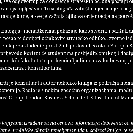
, sve odgovorniji za donošenje strateških odluka postaju on
erarhijskoj ljestvici. To se događa zato što hijerarhije u or
 manje bitne, a sve je važnija njihova orijentacija na potroš
strategija» menadžerima pokazuje kako stvoriti i održati 
n posao te donijeti učinkovite strateške odluke. Izvorno iz
enik je za studente prestižnih poslovnih škola u Europi i S
prijevodu koristit će studentima poslijediplomskog i dod
onomskih fakulteta te poslovnim ljudima u svakodnevnoj pr
nadžerima i konzultantima.
rdi je konzultant i autor nekoliko knjiga iz područja men
konomije. Radio je s nekim vodećim organizacijama, među
ist Group, London Business School te UK Institute of Man
o knjigama izrađene su na osnovu informacija dobivenih od 
atne uredničke obrade temeljem uvida u sadržaj knjige, te s