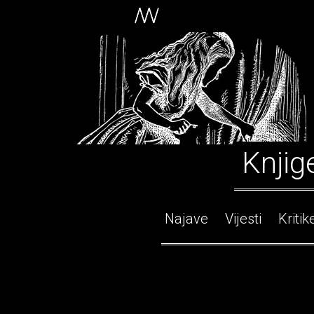
Knjig
Najave
Vijesti
Kritik