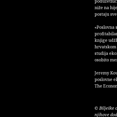
poduzetnici
niže na hij
postaju sve
«Poslovna 
profitabila
knjige udžb
hrvatskom 
studija ek
osobito me
Jeremy Kou
poslovne e
The Econom
© Bilješke 
njihove dod