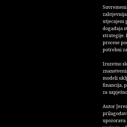
Suvremeni p
zahtjevnij
utjecajem p
događaja st
strategije.
procese pos
potrebni z
Izuzetno sl
znanstvenim
modeli uklj
financija, 
za uspješno
Autor Jere
prilagođava
upozorava 