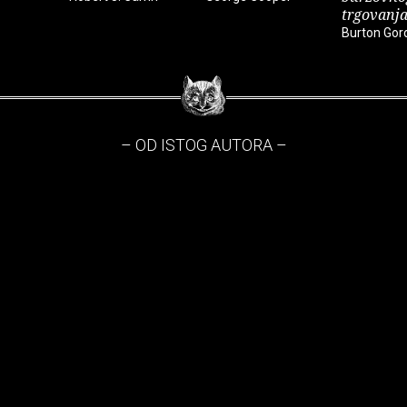
trgovanj
Burton Gor
– OD ISTOG AUTORA –