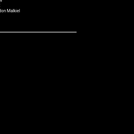
a
Grupa autora
Abe Cofna
don Malkiel