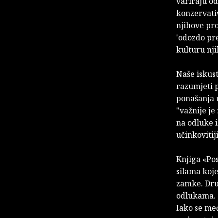
variraju od
konzervativ
njihove pro
'odozdo pre
kulturu nji
Naše iskust
razumjeti p
ponašanja 
"važnije je 
na odluke i
učinkoviti
Knjiga «Pos
silama koje
zamke. Drug
odlukama. S
Iako se me