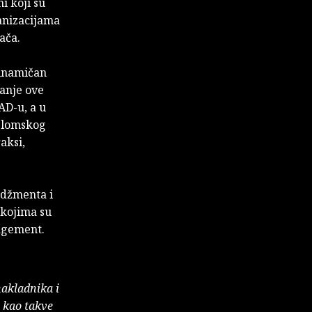
i koji su
ganizacijama
ača.
dinamičan
danje ove
AD-u, a u
iplomskog
aksi,
adžmenta i
 kojima su
agement.
nakladnika i
e kao takve