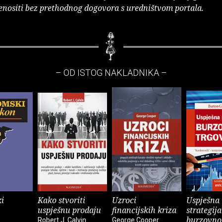
enositi bez prethodnog dogovora s uredništvom portala.
– OD ISTOG NAKLADNIKA –
i
Kako stvoriti
Uzroci
Uspješna
uspješnu prodaju
financijskih kriza
strategija
burzovno
Robert J. Calvin
George Cooper