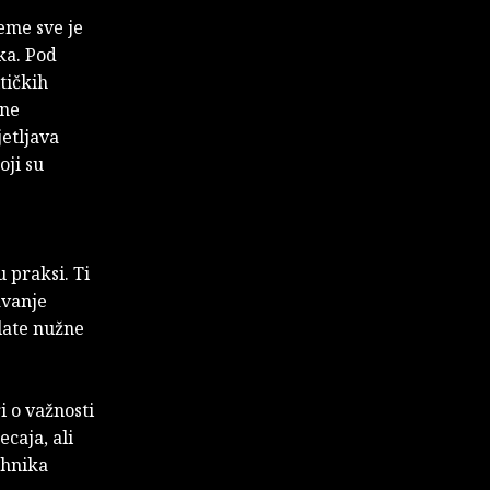
jeme sve je
ka. Pod
tičkih
vne
jetljava
oji su
 praksi. Ti
avanje
alate nužne
 o važnosti
caja, ali
ehnika