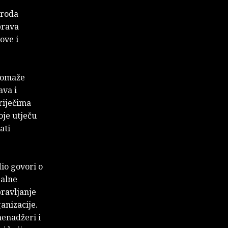
iroda
prava
ove i
 pomaže
ava i
riječima
koje utječu
ati
dio govori o
jalne
pravljanje
anizacije.
menadžeri i