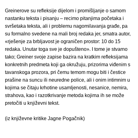
Greinerove su refleksije dijelom i promišljanje o samom
nastanku teksta i pisanju – recimo pitanjima početaka i
svršetaka teksta, ali i problemu nagomilavanja građe, pa
su formalno svedene na mali broj redaka jer, smatra autor,
«rješenje za brbljavost je ograničen prostor: 10 do 15
redaka. Unutar toga sve je dopušteno». I tome je stvarno
tako; Greiner svoje zapise bazira na kratkim refleksijama
konkretnih predmeta koji ga okružuju, prizorima viđenim s
tavanskoga prozora, pri čemu temom mogu biti i čestice
prašine na suncu ili neuredne police, ali i onim intimnim u
kojima se čitaju krhotine usamljenosti, nesanice, nemira,
strahova, kao i razotkrivanje metoda kojima ih se može
pretočiti u književni tekst.
(iz književne kritike Jagne Pogačnik)