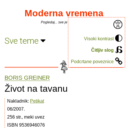
Moderna vremena
Pogledaj... sve je puno knjiga.
Sve teme
Visoki kontrast
Čitljiv slog
Podcrtane poveznice
BORIS GREINER
Život na tavanu
Nakladnik:
Petikat
06/2007.
256 str., meki uvez
ISBN 9536946076