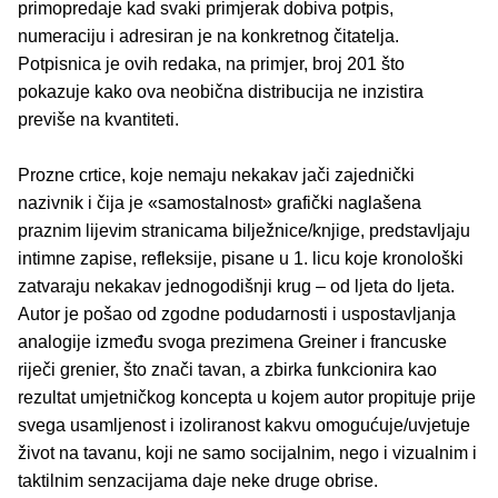
primopredaje kad svaki primjerak dobiva potpis,
numeraciju i adresiran je na konkretnog čitatelja.
Potpisnica je ovih redaka, na primjer, broj 201 što
pokazuje kako ova neobična distribucija ne inzistira
previše na kvantiteti.
Prozne crtice, koje nemaju nekakav jači zajednički
nazivnik i čija je «samostalnost» grafički naglašena
praznim lijevim stranicama bilježnice/knjige, predstavljaju
intimne zapise, refleksije, pisane u 1. licu koje kronološki
zatvaraju nekakav jednogodišnji krug – od ljeta do ljeta.
Autor je pošao od zgodne podudarnosti i uspostavljanja
analogije između svoga prezimena Greiner i francuske
riječi grenier, što znači tavan, a zbirka funkcionira kao
rezultat umjetničkog koncepta u kojem autor propituje prije
svega usamljenost i izoliranost kakvu omogućuje/uvjetuje
život na tavanu, koji ne samo socijalnim, nego i vizualnim i
taktilnim senzacijama daje neke druge obrise.