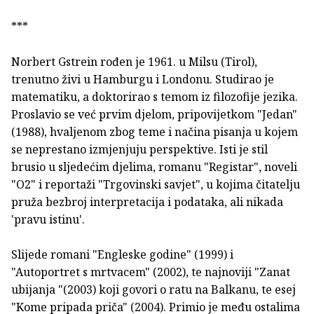
***
Norbert Gstrein rođen je 1961. u Milsu (Tirol),
trenutno živi u Hamburgu i Londonu. Studirao je
matematiku, a doktorirao s temom iz filozofije jezika.
Proslavio se već prvim djelom, pripovijetkom "Jedan"
(1988), hvaljenom zbog teme i načina pisanja u kojem
se neprestano izmjenjuju perspektive. Isti je stil
brusio u sljedećim djelima, romanu "Registar", noveli
"O2" i reportaži "Trgovinski savjet", u kojima čitatelju
pruža bezbroj interpretacija i podataka, ali nikada
'pravu istinu'.
Slijede romani "Engleske godine" (1999) i
"Autoportret s mrtvacem" (2002), te najnoviji "Zanat
ubijanja "(2003) koji govori o ratu na Balkanu, te esej
"Kome pripada priča" (2004). Primio je među ostalima