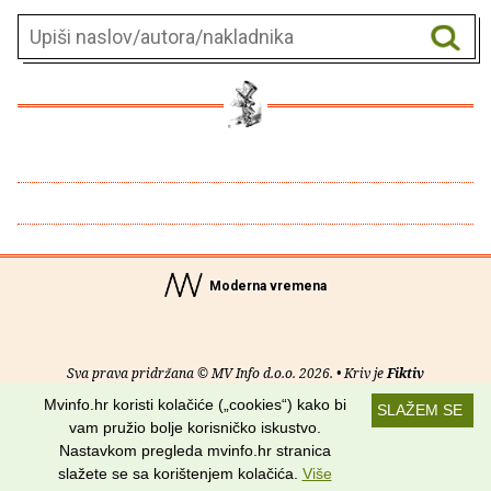
Moderna vremena
Sva prava pridržana © MV Info d.o.o. 2026. • Kriv je
Fiktiv
Mvinfo.hr koristi kolačiće („cookies“) kako bi
SLAŽEM SE
O nama
•
Pomoć
•
Uvjeti korištenja
•
RSS kanali
vam pružio bolje korisničko iskustvo.
Nastavkom pregleda mvinfo.hr stranica
Potraži nas na:
slažete se sa korištenjem kolačića.
Više