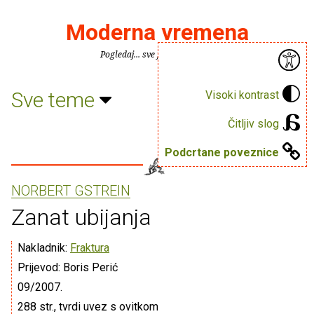
Moderna vremena
Pogledaj... sve je puno knjiga.
Sve teme
Visoki kontrast
Čitljiv slog
Podcrtane poveznice
NORBERT GSTREIN
Zanat ubijanja
Nakladnik:
Fraktura
Prijevod: Boris Perić
09/2007.
288 str., tvrdi uvez s ovitkom