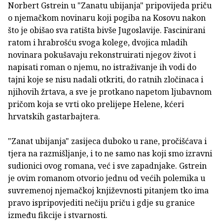
Norbert Gstrein u "Zanatu ubijanja" pripovijeda priču
o njemačkom novinaru koji pogiba na Kosovu nakon
što je obišao sva ratišta bivše Jugoslavije. Fascinirani
ratom i hrabrošću svoga kolege, dvojica mladih
novinara pokušavaju rekonstruirati njegov život i
napisati roman o njemu, no istraživanje ih vodi do
tajni koje se nisu nadali otkriti, do ratnih zločinaca i
njihovih žrtava, a sve je protkano napetom ljubavnom
pričom koja se vrti oko prelijepe Helene, kćeri
hrvatskih gastarbajtera.
"Zanat ubijanja" zasijeca duboko u rane, pročišćava i
tjera na razmišljanje, i to ne samo nas koji smo izravni
sudionici ovog romana, već i sve zapadnjake. Gstrein
je ovim romanom otvorio jednu od većih polemika u
suvremenoj njemačkoj književnosti pitanjem tko ima
pravo ispripovjediti nečiju priču i gdje su granice
između fikcije i stvarnosti.