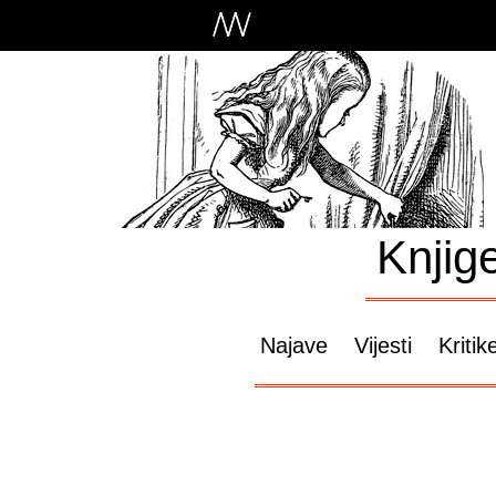
Knjig
Najave
Vijesti
Kritik