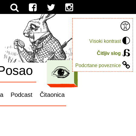
Visoki kontrast
Čitljiv slog
Podcrtane poveznice
Posao
ga
Podcast
Čitaonica