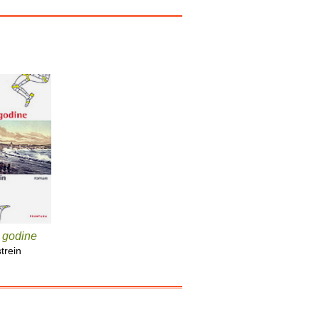
 godine
trein