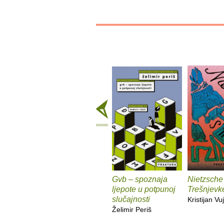
Gvb – spoznaja
Nietzsche
ljepote u potpunoj
Trešnjevk
slučajnosti
Kristijan Vuj
Želimir Periš