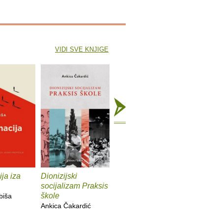
VIDI SVE KNJIGE
ja iza
Dionizijski
Grga Novak : Život i
Anatomij
socijalizam Praksis
djela
imperiju
škole
biša
Slobodan Prosperov
Davor Be
Ankica Čakardić
Novak