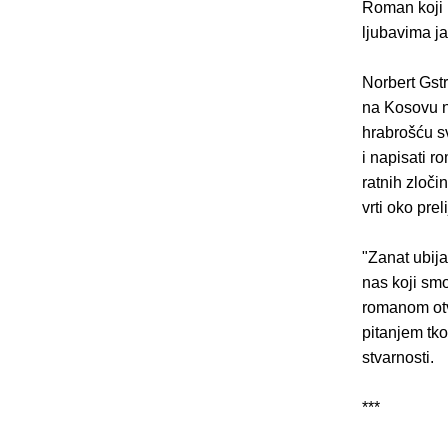
Roman koji 
ljubavima ja
Norbert Gst
na Kosovu na
hrabrošću s
i napisati r
ratnih zloči
vrti oko pre
"Zanat ubija
nas koji smo
romanom otv
pitanjem tko
stvarnosti.
***