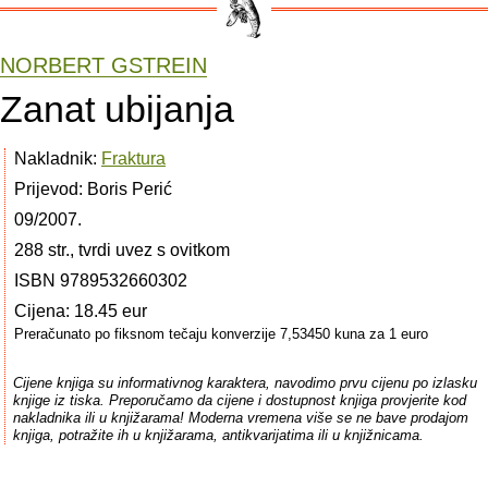
NORBERT GSTREIN
Zanat ubijanja
Nakladnik:
Fraktura
Prijevod: Boris Perić
09/2007.
288 str., tvrdi uvez s ovitkom
ISBN 9789532660302
Cijena: 18.45 eur
Preračunato po fiksnom tečaju konverzije 7,53450 kuna za 1 euro
Cijene knjiga su informativnog karaktera, navodimo prvu cijenu po izlasku
knjige iz tiska. Preporučamo da cijene i dostupnost knjiga provjerite kod
nakladnika ili u knjižarama! Moderna vremena više se ne bave prodajom
knjiga, potražite ih u knjižarama, antikvarijatima ili u knjižnicama.