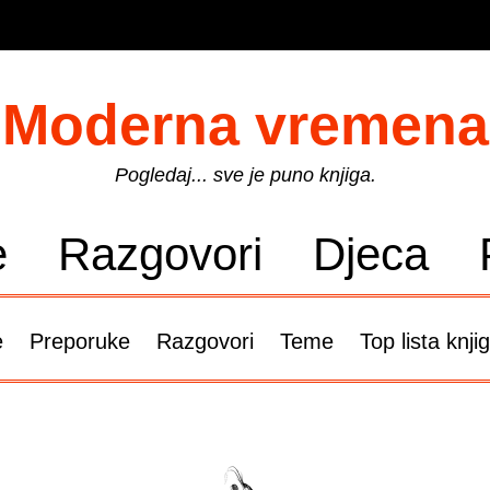
Moderna vremena
Pogledaj... sve je puno knjiga.
e
Razgovori
Djeca
e
Preporuke
Razgovori
Teme
Top lista knji