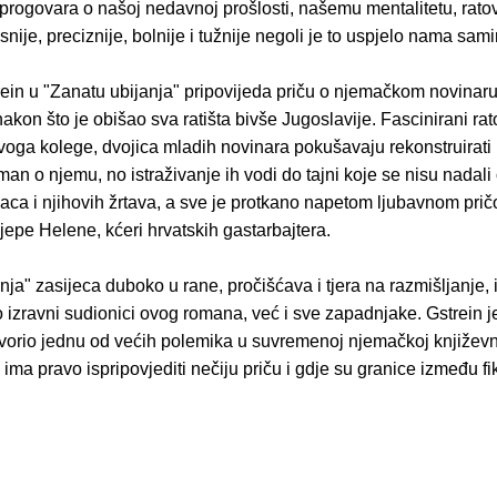
progovara o našoj nedavnoj prošlosti, našemu mentalitetu, rato
snije, preciznije, bolnije i tužnije negoli je to uspjelo nama sam
rein u "Zanatu ubijanja" pripovijeda priču o njemačkom novinaru
kon što je obišao sva ratišta bivše Jugoslavije. Fascinirani rat
voga kolege, dvojica mladih novinara pokušavaju rekonstruirati 
oman o njemu, no istraživanje ih vodi do tajni koje se nisu nadali o
naca i njihovih žrtava, a sve je protkano napetom ljubavnom pri
lijepe Helene, kćeri hrvatskih gastarbajtera.
nja" zasijeca duboko u rane, pročišćava i tjera na razmišljanje, 
 izravni sudionici ovog romana, već i sve zapadnjake. Gstrein j
orio jednu od većih polemika u suvremenoj njemačkoj književn
 ima pravo ispripovjediti nečiju priču i gdje su granice između fik