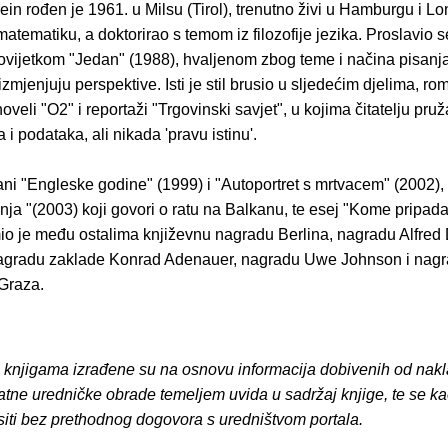
ein rođen je 1961. u Milsu (Tirol), trenutno živi u Hamburgu i L
matematiku, a doktorirao s temom iz filozofije jezika. Proslavio 
povijetkom "Jedan" (1988), hvaljenom zbog teme i načina pisanj
zmjenjuju perspektive. Isti je stil brusio u sljedećim djelima, r
noveli "O2" i reportaži "Trgovinski savjet", u kojima čitatelju pru
a i podataka, ali nikada 'pravu istinu'.
ni "Engleske godine" (1999) i "Autoportret s mrtvacem" (2002), t
nja "(2003) koji govori o ratu na Balkanu, te esej "Kome pripada
mio je među ostalima književnu nagradu Berlina, nagradu Alfred 
agradu zaklade Konrad Adenauer, nagradu Uwe Johnson i nag
Graza.
o knjigama izrađene su na osnovu informacija dobivenih od nakl
atne uredničke obrade temeljem uvida u sadržaj knjige, te se ka
siti bez prethodnog dogovora s uredništvom portala.