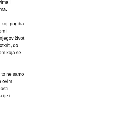
vima i
ima.
 koji pogiba
om i
njegov život
tkriti, do
čom koja se
i to ne samo
e ovim
osti
cije i