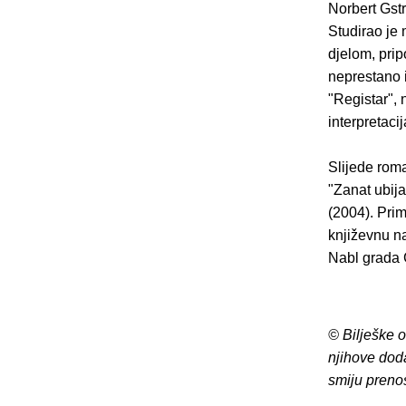
Norbert Gstr
Studirao je 
djelom, pri
neprestano i
"Registar", 
interpretacij
Slijede roma
"Zanat ubija
(2004). Pri
književnu n
Nabl grada 
© Bilješke 
njihove dod
smiju preno