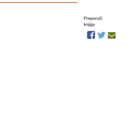
Preporuči
knjigu