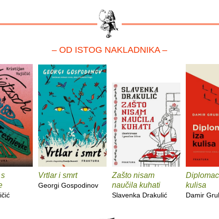
– OD ISTOG NAKLADNIKA –
 s
Vrtlar i smrt
Zašto nisam
Diplomaci
e
naučila kuhati
kulisa
Georgi Gospodinov
ičić
Slavenka Drakulić
Damir Gru