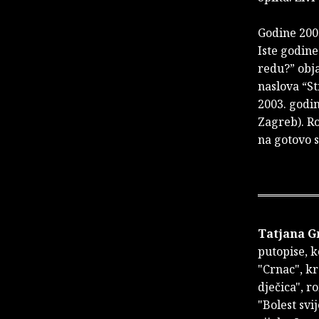
Godine 2000
Iste godine
redu?” obja
naslova “St
2003. godin
Zagreb). Ro
na gotovo s
Tatjana 
putopise, k
"Crnac", kr
dječica", r
"Bolest svi