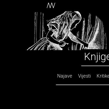
Knjig
Najave
Vijesti
Kritik