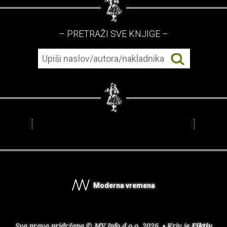
– PRETRAŽI SVE KNJIGE –
Moderna vremena
Sva prava pridržana © MV Info d.o.o. 2026. • Kriv je
Fiktiv