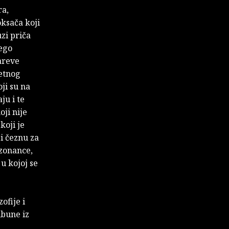
ra,
oksača koji
zi priča
nego
areve
etnog
ji su na
ju i te
ji nije
koji je
i čeznu za
ezonance,
u kojoj se
ofije i
ibune iz