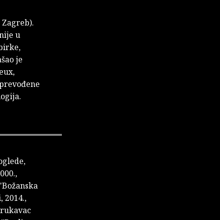
, Zagreb).
nije u
birke,
šao je
eux,
j prevođene
ogija.
 oglede,
000.,
, "Božanska
, 2014.,
v rukavac