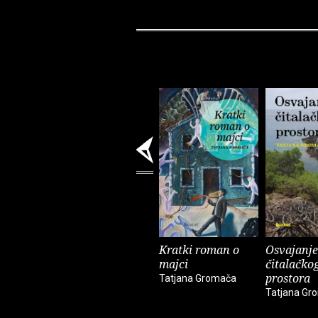
Kratki roman o
Osvajanje
majci
čitalačko
prostora
Tatjana Gromača
Tatjana Gr