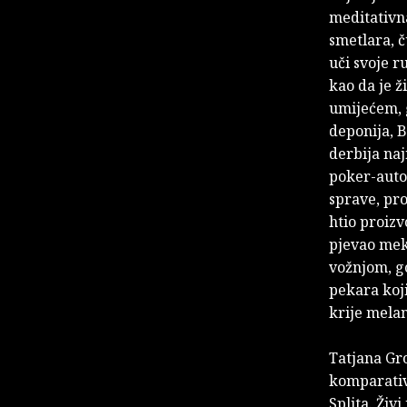
meditativna
smetlara, č
uči svoje r
kao da je ž
umijećem, g
deponija, 
derbija naj
poker-autom
sprave, pro
htio proizv
pjevao meks
vožnjom, go
pekara koji
krije melan
Tatjana Gro
komparativn
Splita. Živi