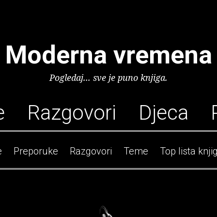
Moderna vremena
Pogledaj... sve je puno knjiga.
e
Razgovori
Djeca
e
Preporuke
Razgovori
Teme
Top lista knji