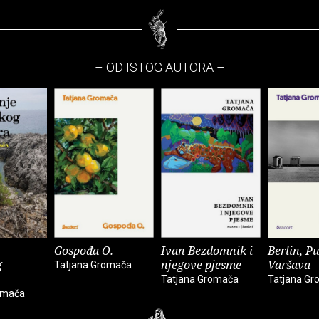
– OD ISTOG AUTORA –
Gospođa O.
Ivan Bezdomnik i
Berlin, Pu
g
njegove pjesme
Varšava
Tatjana Gromača
Tatjana Gromača
Tatjana G
omača