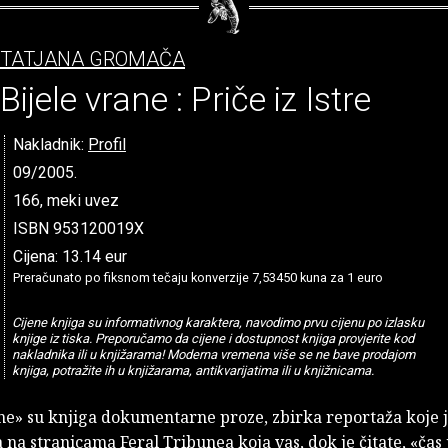
TATJANA GROMAČA
Bijele vrane : Priče iz Istre
Nakladnik:
Profil
09/2005.
166, meki uvez
ISBN 953120019X
Cijena: 13.14 eur
Preračunato po fiksnom tečaju konverzije 7,53450 kuna za 1 euro
Cijene knjiga su informativnog karaktera, navodimo prvu cijenu po izlasku
knjige iz tiska. Preporučamo da cijene i dostupnost knjiga provjerite kod
nakladnika ili u knjižarama! Moderna vremena više se ne bave prodajom
knjiga, potražite ih u knjižarama, antikvarijatima ili u knjižnicama.
ane» su knjiga dokumentarne proze, zbirka reportaža koje j
a na stranicama Feral Tribunea koja vas, dok je čitate, «čas