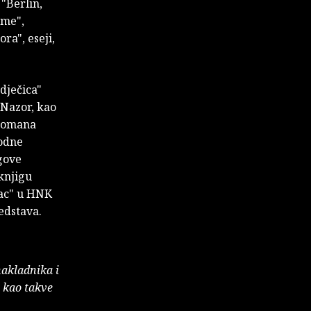
 "Berlin,
sme",
ra", eseji,
dječica"
 Nazor, kao
 romana
bodne
gove
knjigu
ac" u HNK
edstava.
nakladnika i
e kao takve