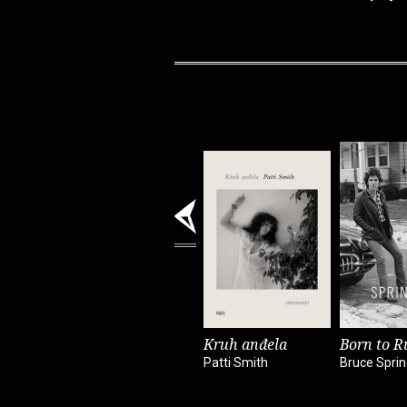
Kruh anđela
Born to R
Patti Smith
Bruce Spri