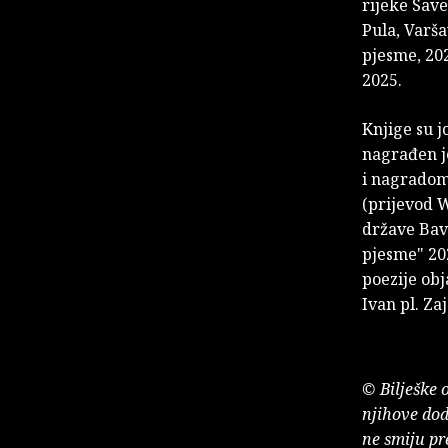
rijeke Save
Pula, Varša
pjesme, 202
2025.
Knjige su 
nagrađen j
i nagradom
(prijevod W
države Bav
pjesme" 20
poezije ob
Ivan pl. Za
© Bilješke 
njihove dod
ne smiju pr