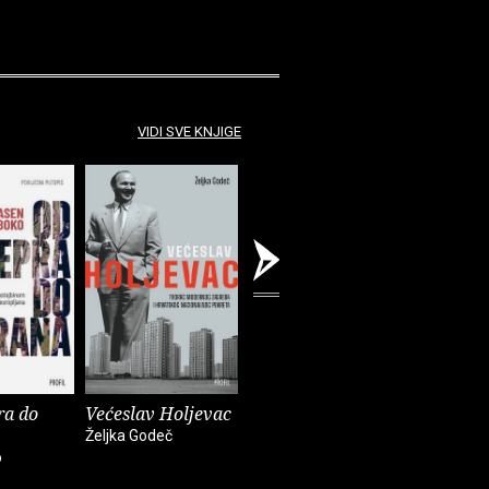
VIDI SVE KNJIGE
ra do
Većeslav Holjevac
Tom Lake
Mrzim / 
knjige
Željka Godeč
Ann Patchett
o
Mariajo Ilu