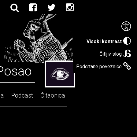
Visoki kontrast
Čitljiv slog
Posao
Podcrtane poveznice
ga
Podcast
Čitaonica