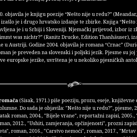
. objavila je knjigu poezije “Nešto nije u redu?” (Meandar
 izašlo je i drugo hrvatsko izdanje te zbirke. Knjiga “Nešto 
vljena je i u Srbiji i Sloveniji. Njemački prijevod, izbor iz z
immt was nichtr?” (Ranitz Drucke, Edition Thanhäuser), iza
e u Austriji. Godine 2004. objavila je romana “Crnac” (Duri
man je preveden na slovenski i poljski jezik. Pjesme su jo
ve europske jezike, uvrštena je u nekoliko pjesničkih antol
Gromača
(Sisak, 1971.) piše poeziju, prozu, eseje, književne
olumne. Do sada je objavila: "Nešto nije u redu?", pjesme, 2
atak roman, 2004., "Bijele vrane", reportažni zapisi, 2005.
oman, 2012., "Ushiti, zamjeranja, opčinjenosti", prozni zapisi
jeta", roman, 2016., "Carstvo nemoći", roman, 2017., "Mrta