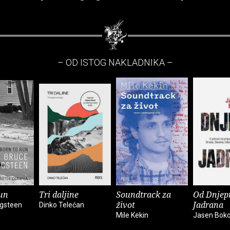
– OD ISTOG NAKLADNIKA –
un
Tri daljine
Soundtrack za
Od Dnjep
život
Jadrana
ngsteen
Dinko Telećan
Mile Kekin
Jasen Bok