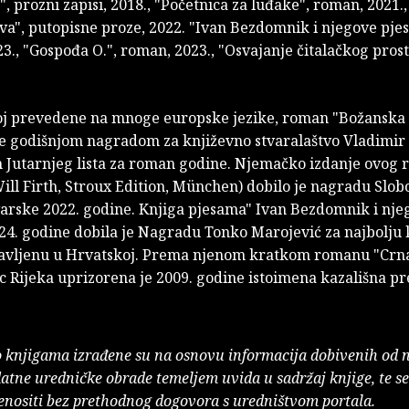
", prozni zapisi, 2018., "Početnica za luđake", roman, 2021.,
va", putopisne proze, 2022. "Ivan Bezdomnik i njegove pje
3., "Gospođa O.", roman, 2023., "Osvajanje čitalačkog prosto
joj prevedene na mnoge europske jezike, roman "Božanska 
e godišnjom nagradom za književno stvaralaštvo Vladimir
 Jutarnjeg lista za roman godine. Njemačko izdanje ovog
ill Firth, Stroux Edition, München) dobilo je nagradu Slo
arske 2022. godine. Knjiga pjesama" Ivan Bezdomnik i nje
24. godine dobila je Nagradu Tonko Marojević za najbolju 
javljenu u Hrvatskoj. Prema njenom kratkom romanu "Crn
jc Rijeka uprizorena je 2009. godine istoimena kazališna pr
o knjigama izrađene su na osnovu informacija dobivenih od 
atne uredničke obrade temeljem uvida u sadržaj knjige, te s
enositi bez prethodnog dogovora s uredništvom portala.