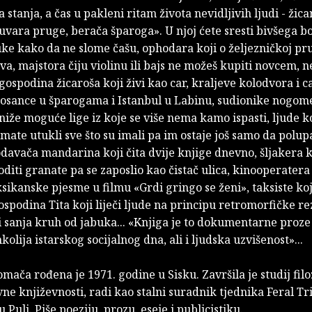
 stanja, a čas u pakleni ritam života nevidljivih ljudi - žica
uvara pruge, berača šparoga». U njoj ćete sresti bivšega b
uke kako da ne slome čašu, ophodara koji o željezničkoj pru
iva, majstora čiju violinu ili bajs ne možeš kupiti novcem, 
ospodina žicaroša koji živi kao car, kraljeve kolodvora i c
Bosance u šparogama i Istanbul u Labinu, sudionike nogom
niže moguće lige iz koje se više nema kamo ispasti, ljude ko
ate utukli sve što su imali pa im ostaje još samo da polupa
davača mandarina koji čita dvije knjige dnevno, šljakera ko
oditi granate pa se zaposlio kao čistač ulica, kinooperatera 
ikanske pjesme u filmu «Grdi gringo se ženi», taksiste koj
spodina Tita koji liječi ljude na principu retromorfičke r
 sanja kruh od jabuka... «Knjiga je to dokumentarne proze 
kolija istarskog socijalnog dna, ali i ljudska uzvišenost»...
mača rođena je 1971. godine u Sisku. Završila je studij filoz
e književnosti, radi kao stalni suradnik tjednika Feral Tr
 u Puli. Piše poeziju, prozu, eseje i publicistiku.