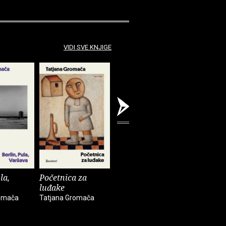
VIDI SVE KNJIGE
la,
Početnica za
Divine child
Mrtav ru
luđake
rijeke Sa
Tatjana Gromača
romača
Tatjana Gromača
Tatjana G