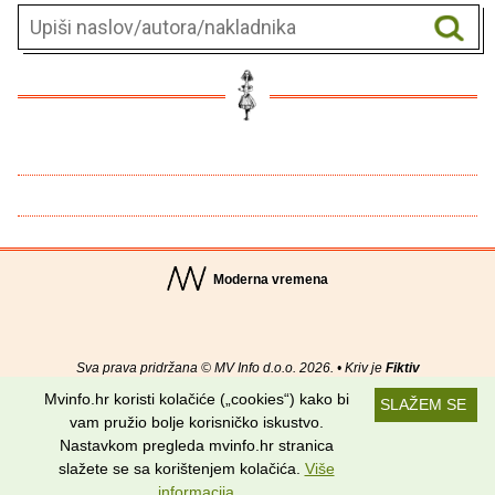
Moderna vremena
Sva prava pridržana © MV Info d.o.o. 2026. • Kriv je
Fiktiv
Mvinfo.hr koristi kolačiće („cookies“) kako bi
SLAŽEM SE
O nama
•
Pomoć
•
Uvjeti korištenja
•
RSS kanali
vam pružio bolje korisničko iskustvo.
Nastavkom pregleda mvinfo.hr stranica
Potraži nas na:
slažete se sa korištenjem kolačića.
Više
informacija