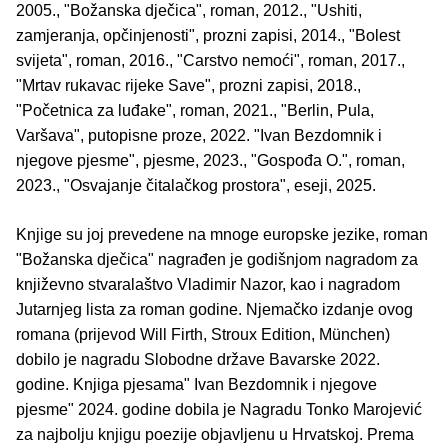
2005., "Božanska dječica", roman, 2012., "Ushiti,
zamjeranja, opčinjenosti", prozni zapisi, 2014., "Bolest
svijeta", roman, 2016., "Carstvo nemoći", roman, 2017.,
"Mrtav rukavac rijeke Save", prozni zapisi, 2018.,
"Početnica za luđake", roman, 2021., "Berlin, Pula,
Varšava", putopisne proze, 2022. "Ivan Bezdomnik i
njegove pjesme", pjesme, 2023., "Gospođa O.", roman,
2023., "Osvajanje čitalačkog prostora", eseji, 2025.
Knjige su joj prevedene na mnoge europske jezike, roman
"Božanska dječica" nagrađen je godišnjom nagradom za
književno stvaralaštvo Vladimir Nazor, kao i nagradom
Jutarnjeg lista za roman godine. Njemačko izdanje ovog
romana (prijevod Will Firth, Stroux Edition, München)
dobilo je nagradu Slobodne države Bavarske 2022.
godine. Knjiga pjesama" Ivan Bezdomnik i njegove
pjesme" 2024. godine dobila je Nagradu Tonko Marojević
za najbolju knjigu poezije objavljenu u Hrvatskoj. Prema