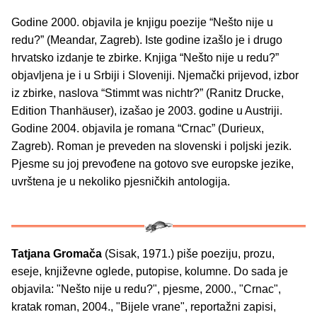
Godine 2000. objavila je knjigu poezije “Nešto nije u
redu?” (Meandar, Zagreb). Iste godine izašlo je i drugo
hrvatsko izdanje te zbirke. Knjiga “Nešto nije u redu?”
objavljena je i u Srbiji i Sloveniji. Njemački prijevod, izbor
iz zbirke, naslova “Stimmt was nichtr?” (Ranitz Drucke,
Edition Thanhäuser), izašao je 2003. godine u Austriji.
Godine 2004. objavila je romana “Crnac” (Durieux,
Zagreb). Roman je preveden na slovenski i poljski jezik.
Pjesme su joj prevođene na gotovo sve europske jezike,
uvrštena je u nekoliko pjesničkih antologija.
Tatjana Gromača
(Sisak, 1971.) piše poeziju, prozu,
eseje, književne oglede, putopise, kolumne. Do sada je
objavila: "Nešto nije u redu?", pjesme, 2000., "Crnac",
kratak roman, 2004., "Bijele vrane", reportažni zapisi,