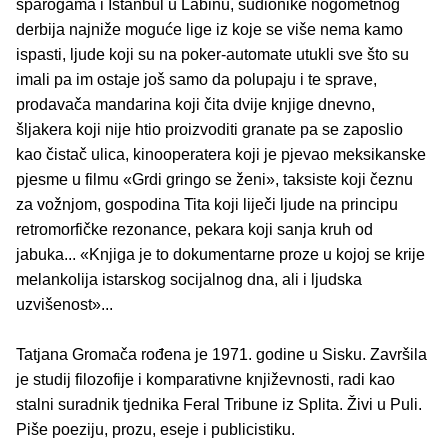
šparogama i Istanbul u Labinu, sudionike nogometnog
derbija najniže moguće lige iz koje se više nema kamo
ispasti, ljude koji su na poker-automate utukli sve što su
imali pa im ostaje još samo da polupaju i te sprave,
prodavača mandarina koji čita dvije knjige dnevno,
šljakera koji nije htio proizvoditi granate pa se zaposlio
kao čistač ulica, kinooperatera koji je pjevao meksikanske
pjesme u filmu «Grdi gringo se ženi», taksiste koji čeznu
za vožnjom, gospodina Tita koji liječi ljude na principu
retromorfičke rezonance, pekara koji sanja kruh od
jabuka... «Knjiga je to dokumentarne proze u kojoj se krije
melankolija istarskog socijalnog dna, ali i ljudska
uzvišenost»...
Tatjana Gromača rođena je 1971. godine u Sisku. Završila
je studij filozofije i komparativne književnosti, radi kao
stalni suradnik tjednika Feral Tribune iz Splita. Živi u Puli.
Piše poeziju, prozu, eseje i publicistiku.