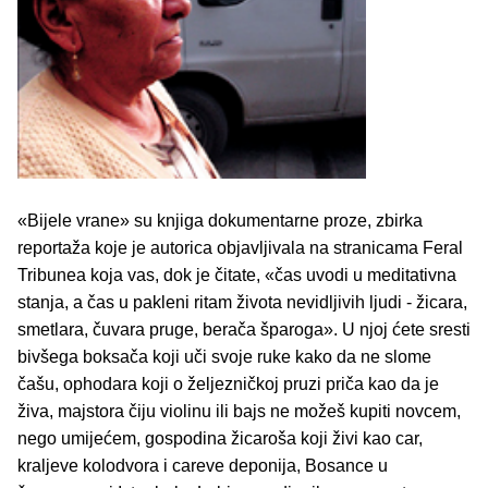
«Bijele vrane» su knjiga dokumentarne proze, zbirka
reportaža koje je autorica objavljivala na stranicama Feral
Tribunea koja vas, dok je čitate, «čas uvodi u meditativna
stanja, a čas u pakleni ritam života nevidljivih ljudi - žicara,
smetlara, čuvara pruge, berača šparoga». U njoj ćete sresti
bivšega boksača koji uči svoje ruke kako da ne slome
čašu, ophodara koji o željezničkoj pruzi priča kao da je
živa, majstora čiju violinu ili bajs ne možeš kupiti novcem,
nego umijećem, gospodina žicaroša koji živi kao car,
kraljeve kolodvora i careve deponija, Bosance u