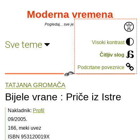
Moderna vremena
Pogledaj... sve je puno knjiga.
Sve teme
Visoki kontrast
Čitljiv slog
Podcrtane poveznice
TATJANA GROMAČA
Bijele vrane : Priče iz Istre
Nakladnik:
Profil
09/2005.
166, meki uvez
ISBN 953120019X