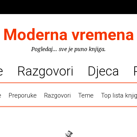
Moderna vremena
Pogledaj... sve je puno knjiga.
e
Razgovori
Djeca
e
Preporuke
Razgovori
Teme
Top lista knji