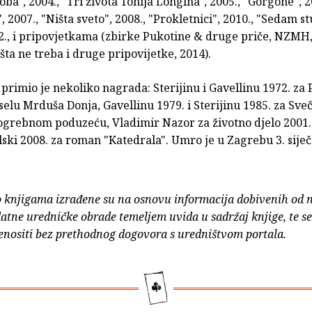
oba", 2004., "Tri života Tonija Longina", 2005., "Gorgone", 2
, 2007., "Ništa sveto", 2008., "Prokletnici", 2010., "Sedam s
12., i pripovjetkama (zbirke Pukotine & druge priče, NZMH,
ta ne treba i druge pripovijetke, 2014).
 primio je nekoliko nagrada: Sterijinu i Gavellinu 1972. za
elu Mrduša Donja, Gavellinu 1979. i Sterijinu 1985. za Sve
ogrebnom poduzeću, Vladimir Nazor za životno djelo 2001.
ski 2008. za roman "Katedrala". Umro je u Zagrebu 3. sije
o knjigama izrađene su na osnovu informacija dobivenih od 
atne uredničke obrade temeljem uvida u sadržaj knjige, te s
enositi bez prethodnog dogovora s uredništvom portala.