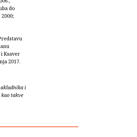
006.,
tuba do
 2000;
 Predstavu
čanu
 i Ksaver
čnja 2017.
nakladnika i
e kao takve