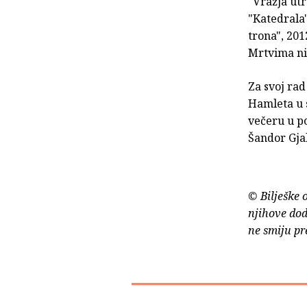
"Vražja utr
"Katedrala"
trona", 20
Mrtvima niš
Za svoj rad
Hamleta u s
večeru u p
Šandor Gjal
© Bilješke 
njihove dod
ne smiju pr