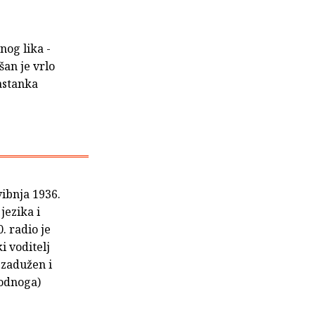
nog lika -
šan je vrlo
nastanka
vibnja 1936.
jezika i
. radio je
i voditelj
 zadužen i
odnoga)