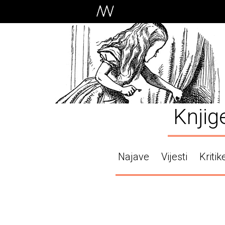
Knjig
Najave
Vijesti
Kritik