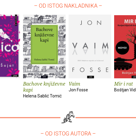
– OD ISTOG NAKLADNIKA –
Bachove književne
Vaim
Mir i rat
kapi
Jon Fosse
Boštjan Vi
Helena Sablić Tomić
– OD ISTOG AUTORA –