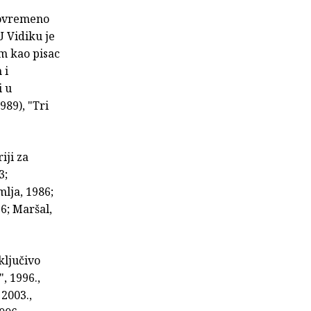
 povremeno
 Vidiku je
m kao pisac
 i
i u
989), "Tri
iji za
3;
mlja, 1986;
6; Maršal,
ključivo
, 1996.,
 2003.,