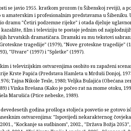
sti se javio 1955. kratkom prozom (u Šibenskoj reviji), a
o u amaterskim i profesionalnim predstavama u Šibeniku. U
vio dramu "Četiri podzemne rijeke" i otada djeluje uglavno
 kazalište, film i televiziju te postaje jednim od najplodnijih
ijih hrvatskih dramatičara. Dramski su mu tekstovi sabran
roteskne tragedije" (1979), "Nove groteskne tragedije" (1
3), "Utvare" (1997) i "Spletke" (1997).
im i televizijskim ostvarenjima osobito su zapaženi scenar
erije Krste Papića (Predstava Hamleta u Mrduši Donjoj, 197
 1976; Tajna Nikole Tesle, 1980; Veljka Bulajića (Obećana ze
89) i Vinka Brešana (Kako je počeo rat na mome otoku, 199
iela Marušića (Ptice nebeske, 1989).
devedesetih godina prošloga stoljeća posvetio se gotovo is
anesknim ostvarenjima: "Ispovijedi nekarakternog čovjeka"
 2001., "Kockanje sa sudbinom", 2002., "Država Božja 2053",