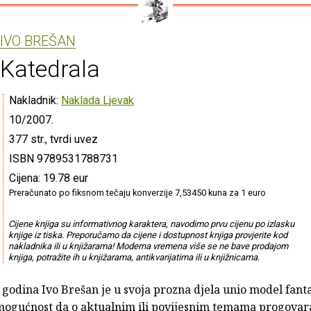
IVO BREŠAN
Katedrala
Nakladnik:
Naklada Ljevak
10/2007.
377 str., tvrdi uvez
ISBN 9789531788731
Cijena: 19.78 eur
Preračunato po fiksnom tečaju konverzije 7,53450 kuna za 1 euro
Cijene knjiga su informativnog karaktera, navodimo prvu cijenu po izlasku
knjige iz tiska. Preporučamo da cijene i dostupnost knjiga provjerite kod
nakladnika ili u knjižarama! Moderna vremena više se ne bave prodajom
knjiga, potražite ih u knjižarama, antikvarijatima ili u knjižnicama.
 godina Ivo Brešan je u svoja prozna djela unio model fanta
ogućnost da o aktualnim ili povijesnim temama progovar