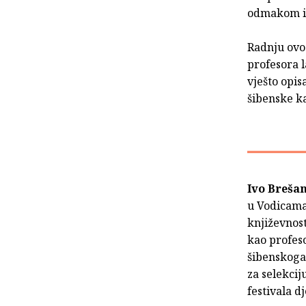
odmakom ili
Radnju ovo
profesora l
vješto opis
šibenske ka
Ivo Breša
u Vodicama.
književnost
kao profeso
šibenskoga 
za selekci
festivala dj