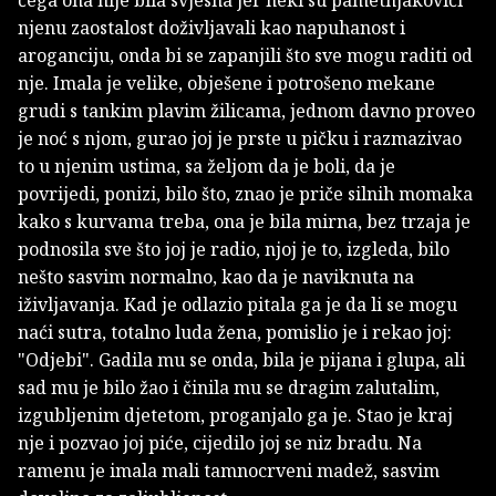
čega ona nije bila svjesna jer neki su pametnjakovići
njenu zaostalost doživljavali kao napuhanost i
aroganciju, onda bi se zapanjili što sve mogu raditi od
nje. Imala je velike, obješene i potrošeno mekane
grudi s tankim plavim žilicama, jednom davno proveo
je noć s njom, gurao joj je prste u pičku i razmazivao
to u njenim ustima, sa željom da je boli, da je
povrijedi, ponizi, bilo što, znao je priče silnih momaka
kako s kurvama treba, ona je bila mirna, bez trzaja je
podnosila sve što joj je radio, njoj je to, izgleda, bilo
nešto sasvim normalno, kao da je naviknuta na
iživljavanja. Kad je odlazio pitala ga je da li se mogu
naći sutra, totalno luda žena, pomislio je i rekao joj:
"Odjebi". Gadila mu se onda, bila je pijana i glupa, ali
sad mu je bilo žao i činila mu se dragim zalutalim,
izgubljenim djetetom, proganjalo ga je. Stao je kraj
nje i pozvao joj piće, cijedilo joj se niz bradu. Na
ramenu je imala mali tamnocrveni madež, sasvim