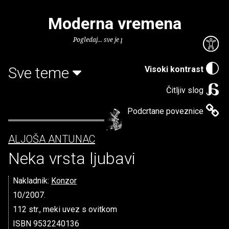
Moderna vremena
Pogledaj... sve je puno knjiga.
Sve teme
Visoki kontrast
Čitljiv slog
Podcrtane poveznice
ALJOŠA ANTUNAC
Neka vrsta ljubavi
Nakladnik:
Konzor
10/2007.
112 str., meki uvez s ovitkom
ISBN 9532240136