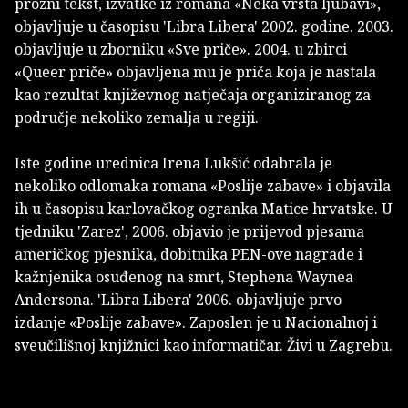
prozni tekst, izvatke iz romana «Neka vrsta ljubavi»,
objavljuje u časopisu 'Libra Libera' 2002. godine. 2003.
objavljuje u zborniku «Sve priče». 2004. u zbirci
«Queer priče» objavljena mu je priča koja je nastala
kao rezultat književnog natječaja organiziranog za
područje nekoliko zemalja u regiji.
Iste godine urednica Irena Lukšić odabrala je
nekoliko odlomaka romana «Poslije zabave» i objavila
ih u časopisu karlovačkog ogranka Matice hrvatske. U
tjedniku 'Zarez', 2006. objavio je prijevod pjesama
američkog pjesnika, dobitnika PEN-ove nagrade i
kažnjenika osuđenog na smrt, Stephena Waynea
Andersona. 'Libra Libera' 2006. objavljuje prvo
izdanje «Poslije zabave». Zaposlen je u Nacionalnoj i
sveučilišnoj knjižnici kao informatičar. Živi u Zagrebu.