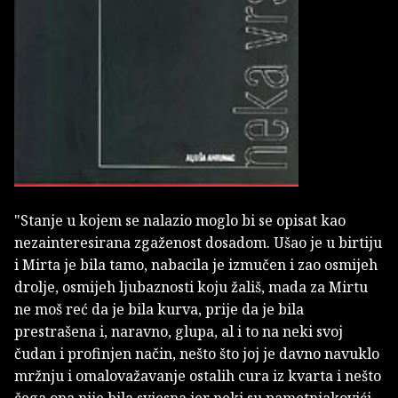
"Stanje u kojem se nalazio moglo bi se opisat kao
nezainteresirana zgaženost dosadom. Ušao je u birtiju
i Mirta je bila tamo, nabacila je izmučen i zao osmijeh
drolje, osmijeh ljubaznosti koju žališ, mada za Mirtu
ne moš reć da je bila kurva, prije da je bila
prestrašena i, naravno, glupa, al i to na neki svoj
čudan i profinjen način, nešto što joj je davno navuklo
mržnju i omalovažavanje ostalih cura iz kvarta i nešto