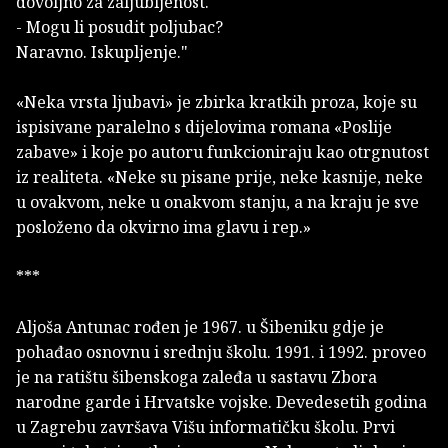
dovoljno za zaljubljenost.
- Mogu li posudit poljubac?
Naravno. Iskupljenje."
«Neka vrsta ljubavi» je zbirka kratkih proza, koje su
ispisivane paralelno s dijelovima romana
«Poslije
zabave»
i koje po autoru funkcioniraju kao otrgnutost
iz realiteta. «Neke su pisane prije, neke kasnije, neke
u ovakvom, neke u onakvom stanju, a na kraju je sve
posloženo da okvirno ima glavu i rep.»
***
Aljoša Antunac rođen je 1967. u Šibeniku gdje je
pohađao osnovnu i srednju školu. 1991. i 1992. proveo
je na ratištu šibenskoga zaleđa u sastavu Zbora
narodne garde i Hrvatske vojske. Devedesetih godina
u Zagrebu završava Višu informatičku školu. Prvi